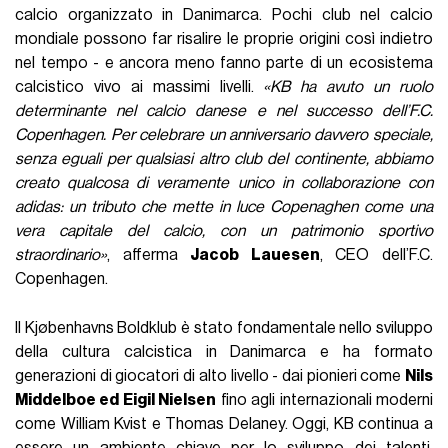
calcio organizzato in Danimarca. Pochi club nel calcio
mondiale possono far risalire le proprie origini così indietro
nel tempo - e ancora meno fanno parte di un ecosistema
calcistico vivo ai massimi livelli.
«KB ha avuto un ruolo
determinante nel calcio danese e nel successo dell’F.C.
Copenhagen. Per celebrare un anniversario davvero speciale,
senza eguali per qualsiasi altro club del continente, abbiamo
creato qualcosa di veramente unico in collaborazione con
adidas: un tributo che mette in luce Copenaghen come una
vera capitale del calcio, con un patrimonio sportivo
straordinario»
, afferma
Jacob Lauesen
, CEO dell’F.C.
Copenhagen.
Il Kjøbenhavns Boldklub è stato fondamentale nello sviluppo
della cultura calcistica in Danimarca e ha formato
generazioni di giocatori di alto livello - dai pionieri come
Nils
Middelboe ed Eigil Nielsen
fino agli internazionali moderni
come William Kvist e Thomas Delaney. Oggi, KB continua a
essere un ambiente chiave per lo sviluppo dei talenti,