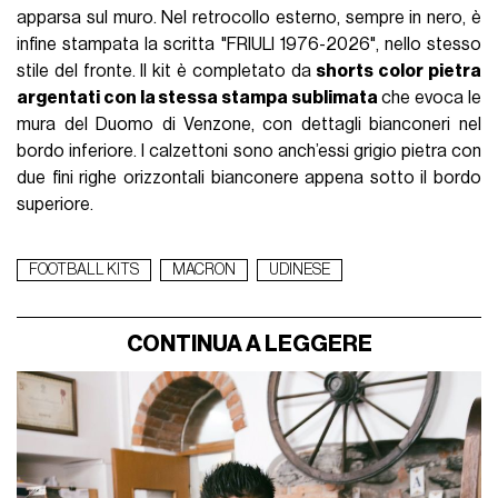
apparsa sul muro. Nel retrocollo esterno, sempre in nero, è
infine stampata la scritta "FRIULI 1976-2026", nello stesso
stile del fronte. Il kit è completato da
shorts color pietra
argentati con la stessa stampa sublimata
che evoca le
mura del Duomo di Venzone, con dettagli bianconeri nel
bordo inferiore. I calzettoni sono anch’essi grigio pietra con
due fini righe orizzontali bianconere appena sotto il bordo
superiore.
FOOTBALL KITS
MACRON
UDINESE
CONTINUA A LEGGERE