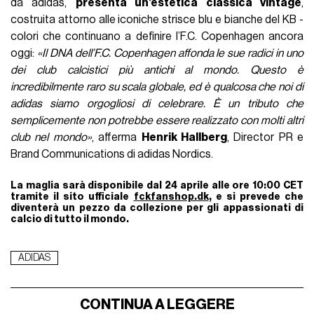
da adidas,
presenta un’estetica classica vintage
,
costruita attorno alle iconiche strisce blu e bianche del KB -
colori che continuano a definire l’F.C. Copenhagen ancora
oggi:
«Il DNA dell’F.C. Copenhagen affonda le sue radici in uno
dei club calcistici più antichi al mondo. Questo è
incredibilmente raro su scala globale, ed è qualcosa che noi di
adidas siamo orgogliosi di celebrare. È un tributo che
semplicemente non potrebbe essere realizzato con molti altri
club nel mondo»
, afferma
Henrik Hallberg
, Director PR e
Brand Communications di adidas Nordics.
La maglia sarà disponibile dal 24 aprile alle ore 10:00 CET
tramite il sito ufficiale
fckfanshop.dk
, e si prevede che
diventerà un pezzo da collezione per gli appassionati di
calcio di tutto il mondo.
ADIDAS
CONTINUA A LEGGERE