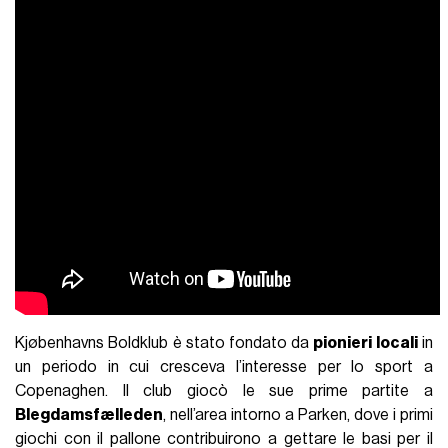
Kjøbenhavns Boldklub
è stato fondato da
pionieri locali
in
un periodo in cui cresceva l’interesse per lo sport a
Copenaghen. Il club giocò le sue prime partite a
Blegdamsfælleden
, nell’area intorno a Parken, dove i primi
giochi con il pallone contribuirono a gettare le basi per il