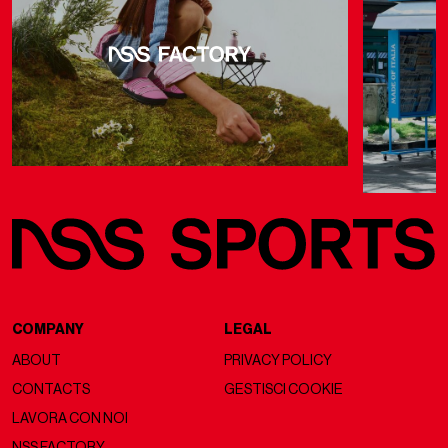
COMPANY
LEGAL
ABOUT
PRIVACY POLICY
CONTACTS
GESTISCI COOKIE
LAVORA CON NOI
NSS FACTORY