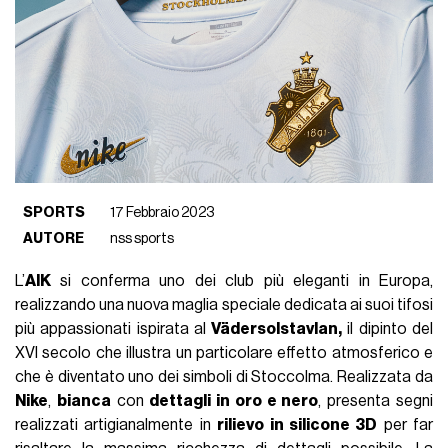
SPORTS
17 Febbraio 2023
AUTORE
nss sports
L’
AIK
si conferma uno dei club più eleganti in Europa,
realizzando una nuova maglia speciale dedicata ai suoi tifosi
più appassionati ispirata al
Vädersolstavlan,
il dipinto del
XVI secolo che illustra un particolare effetto atmosferico e
che è diventato uno dei simboli di Stoccolma. Realizzata da
Nike
,
bianca
con
dettagli in oro e nero
, presenta segni
realizzati artigianalmente in
rilievo in silicone 3D
per far