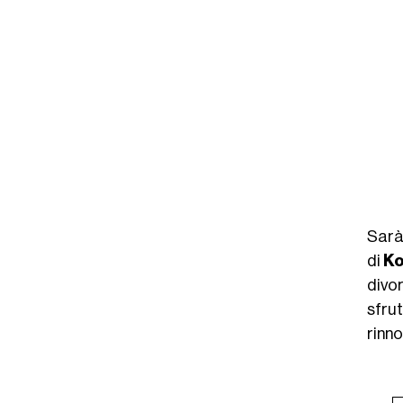
Sar
di
K
divo
sfru
rinno