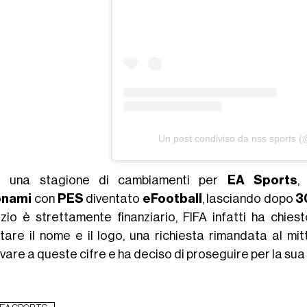
Un post condiviso da nss sports 
à una stagione di cambiamenti per
EA Sports
,
onami
con
PES
diventato
eFootball
, lasciando dopo
3
rzio è strettamente finanziario, FIFA infatti ha chies
ttare il nome e il logo, una richiesta rimandata al m
vare a queste cifre e ha deciso di proseguire per la sua