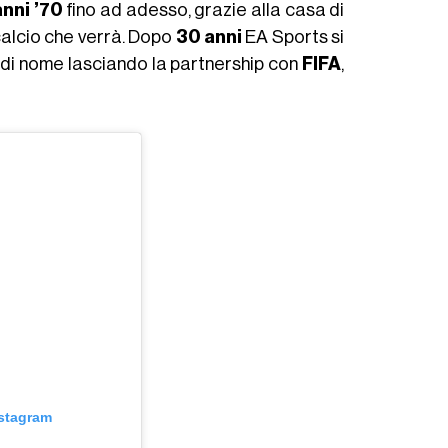
anni ’70
fino ad adesso, grazie alla casa di
calcio che verrà. Dopo
30 anni
EA Sports si
o di nome lasciando la partnership con
FIFA
,
nstagram