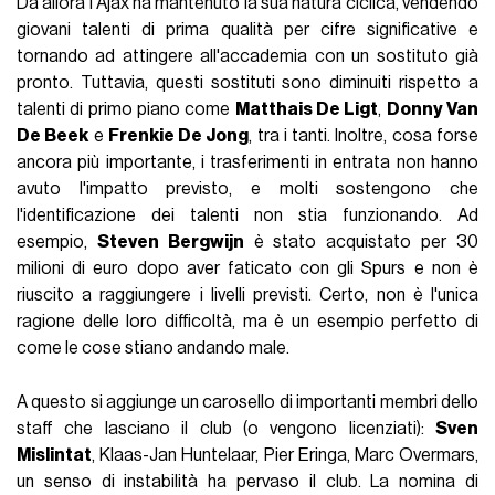
Da allora l'Ajax ha mantenuto la sua natura ciclica, vendendo
giovani talenti di prima qualità per cifre significative e
tornando ad attingere all'accademia con un sostituto già
pronto. Tuttavia, questi sostituti sono diminuiti rispetto a
talenti di primo piano come
Matthais De Ligt
,
Donny Van
De Beek
e
Frenkie De Jong
, tra i tanti. Inoltre, cosa forse
ancora più importante, i trasferimenti in entrata non hanno
avuto l'impatto previsto, e molti sostengono che
l'identificazione dei talenti non stia funzionando. Ad
esempio,
Steven Bergwijn
è stato acquistato per 30
milioni di euro dopo aver faticato con gli Spurs e non è
riuscito a raggiungere i livelli previsti. Certo, non è l'unica
ragione delle loro difficoltà, ma è un esempio perfetto di
come le cose stiano andando male.
A questo si aggiunge un carosello di importanti membri dello
staff che lasciano il club (o vengono licenziati):
Sven
Mislintat
, Klaas-Jan Huntelaar, Pier Eringa, Marc Overmars,
un senso di instabilità ha pervaso il club. La nomina di