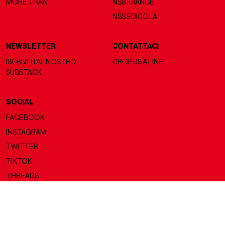
MORE THAN
NSS FRANCE
NSS EDICOLA
NEWSLETTER
CONTATTACI
ISCRIVITI AL NOSTRO
DROP US A LINE
SUBSTACK
SOCIAL
FACEBOOK
INSTAGRAM
TWITTER
TIKTOK
THREADS
Copyright ©2026 nss magazine srls
- All rights reserved
nss magazine srls - P.IVA 12275110968