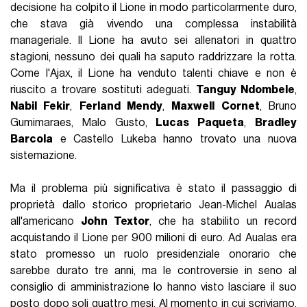
decisione ha colpito il Lione in modo particolarmente duro,
che stava già vivendo una complessa instabilità
manageriale. Il Lione ha avuto sei allenatori in quattro
stagioni, nessuno dei quali ha saputo raddrizzare la rotta.
Come l'Ajax, il Lione ha venduto talenti chiave e non è
riuscito a trovare sostituti adeguati.
Tanguy Ndombele
,
Nabil Fekir
,
Ferland Mendy
,
Maxwell Cornet
, Bruno
Gumimaraes, Malo Gusto,
Lucas Paqueta
,
Bradley
Barcola
e Castello Lukeba hanno trovato una nuova
sistemazione.
Ma il problema più significativa è stato il passaggio di
proprietà dallo storico proprietario Jean-Michel Aualas
all'americano
John Textor
, che ha stabilito un record
acquistando il Lione per 900 milioni di euro. Ad Aualas era
stato promesso un ruolo presidenziale onorario che
sarebbe durato tre anni, ma le controversie in seno al
consiglio di amministrazione lo hanno visto lasciare il suo
posto dopo soli quattro mesi. Al momento in cui scriviamo,