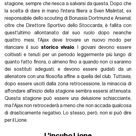
stagione, sempre che riesca a salvarsi da questa. Dopo che
la scelta di dare in mano l'intera filiera a Sven Mislintat, ex
responsabile dello scouting di Borussia Dortmund e Arsenal,
oltre che Direttore Sportivo dello Stoccarda, è fallita con
quest'ultimo allontanato dal suo ruolo dopo neanche
quattro mesi, l'Ajax deve trovare un nuovo modo per
rilanciare il suo
storico vivaio
. I giovani devono essere
coltivati e tenuti per un periodo leggermente più lungo di
quanto fatto finora, o almeno fino a quando non ci saranno
dei sostituti adeguati, e devono essere guidati da un
allenatore con una filosofia affine a quella del club. Tuttavia,
dopo essere usciti dalla zona retrocessione, la minaccia di
affondare all'inizio della stagione sembra essersi attenuata.
Questa stagione può essere una delusione schiacciante,
ma l'Ajax non retrocederà a meno che non accada qualcosa
di drasticamente negativo. Lo stesso, però, non si può dire
per il Lione.
L'incubo Lione