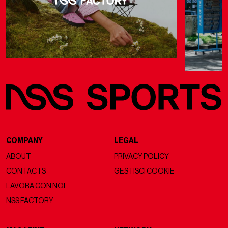
COMPANY
LEGAL
ABOUT
PRIVACY POLICY
CONTACTS
GESTISCI COOKIE
LAVORA CON NOI
NSS FACTORY