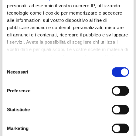
CONTINUA A LEGGERE
personali, ad esempio il vostro numero IP, utilizzando
tecnologie come i cookie per memorizzare e accedere
alle informazioni sul vostro dispositivo al fine di
pubblicare annunci e contenuti personalizzati, misurare
gli annunci e i contenuti, ricercare il pubblico e sviluppare
i servizi. Avete la possibilità di scegliere chi utilizza i
vostri dati e per quali scopi. Le vostre scelte in materia di
privacy sono applicabili solo su questa proprietà digitale
in cui avete effettuato le vostre scelte. È possibile
Selezione
modificare o revocare il proprio consenso in qualsiasi
Necessari
del
momento dalla Dichiarazione sui cookie o facendo clic
consenso
sull'icona di attivazione della privacy.
Preferenze
Con il tuo consenso, vorremmo anche:
raccogliere informazioni sulla tua posizione
Statistiche
geografica, con un'approssimazione di qualche
metro,
Marketing
Identificare il tuo dispositivo, scansionandolo