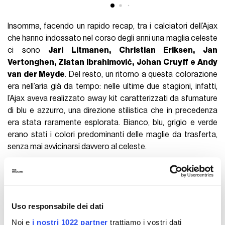
Insomma, facendo un rapido recap, tra i calciatori dell’Ajax
che hanno indossato nel corso degli anni una maglia celeste
ci sono
Jari Litmanen, Christian Eriksen, Jan
Vertonghen, Zlatan Ibrahimović, Johan Cruyff e Andy
van der Meyde
. Del resto, un ritorno a questa colorazione
era nell’aria già da tempo: nelle ultime due stagioni, infatti,
l’Ajax aveva realizzato away kit caratterizzati da sfumature
di blu e azzurro, una direzione stilistica che in precedenza
era stata raramente esplorata. Bianco, blu, grigio e verde
erano stati i colori predominanti delle maglie da trasferta,
senza mai avvicinarsi davvero al celeste.
La maglia è già disponibile sul
sito ufficiale dell’Ajax
.
2026 27
ADIDAS
AJAX
Uso responsabile dei dati
Noi e
i nostri 1022 partner
trattiamo i vostri dati