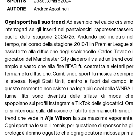
SPORTS
23 Settembre 2024
AUTORE
Andrea Agostinelli
Ogni sport ha il suo trend
. Ad esempio nel calcio ci siamo
interrogati se gli inserti nei pantaloncini rappresentassero
quello della stagione 2024/25. Andando più indietro nel
tempo, nel corso della stagione 2010/11 in Premier League si
assistette alla diffusione degli scaldacollo. Carlos Tevez e i
giocatori del Manchester City diedero il via ad un trend così
ampio e vasto che alla fine l'IFAB fu costretta a vietarli per
fermarne la diffusione. Cambiando sport, la musica è sempre
la stessa. Negli Stati Uniti, dentro e fuori dal campo, in
questo momento non esiste una lega più cool della WNBA. I
tunnel fits
sono diventati delle sfilate di moda che
spopolano sui profili Instagram e TikTok delle giocatrici. Ora
ci si interroga sulla diffusione e l'utilità dei manicotti singoli,
trend che vede in
A'ja Wilson
la sua massima esponente.
Ogni sport ha le sue. Il tennis, per questione di sponsor, ha gli
orologi: è il primo oggetto che ogni giocatore indossa prima