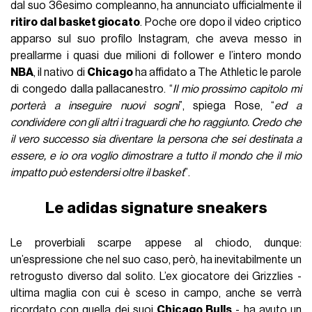
dal suo 36esimo compleanno, ha annunciato ufficialmente il
ritiro dal basket giocato
. Poche ore dopo il video criptico
apparso sul suo profilo Instagram, che aveva messo in
preallarme i quasi due milioni di follower e l’intero mondo
NBA
, il nativo di
Chicago
ha affidato a The Athletic le parole
di congedo dalla pallacanestro. “
Il mio prossimo capitolo mi
porterà a inseguire nuovi sogni
”, spiega Rose, “
ed a
condividere con gli altri i traguardi che ho raggiunto. Credo che
il vero successo sia diventare la persona che sei destinata a
essere, e io ora voglio dimostrare a tutto il mondo che il mio
impatto può estendersi oltre il basket
”.
Le adidas signature sneakers
Le proverbiali scarpe appese al chiodo, dunque:
un’espressione che nel suo caso, però, ha inevitabilmente un
retrogusto diverso dal solito. L’ex giocatore dei Grizzlies -
ultima maglia con cui è sceso in campo, anche se verrà
ricordato con quella dei suoi
Chicago Bulls
- ha avuto un