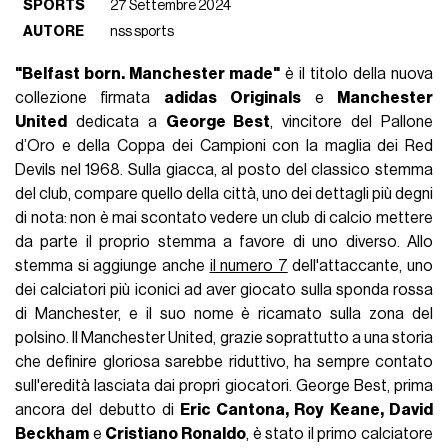
SPORTS
27 Settembre 2024
AUTORE
nss sports
"Belfast born. Manchester made"
è il titolo della nuova
collezione firmata
adidas
Originals
e
Manchester
United
dedicata a
George Best
, vincitore del Pallone
d’Oro e della Coppa dei Campioni con la maglia dei Red
Devils nel 1968. Sulla giacca, al posto del classico stemma
del club, compare quello della città, uno dei dettagli più degni
di nota: non è mai scontato vedere un club di calcio mettere
da parte il proprio stemma a favore di uno diverso. Allo
stemma si aggiunge anche
il numero 7
dell'attaccante, uno
dei calciatori più iconici ad aver giocato sulla sponda rossa
di Manchester, e il suo nome è ricamato sulla zona del
polsino. Il Manchester United, grazie soprattutto a una storia
che definire gloriosa sarebbe riduttivo, ha sempre contato
sull'eredità lasciata dai propri giocatori. George Best, prima
ancora del debutto di
Eric Cantona, Roy Keane, David
Beckham
e
Cristiano Ronaldo
, è stato il primo calciatore