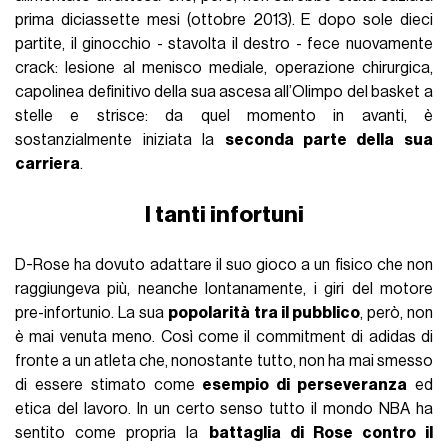
prima diciassette mesi (ottobre 2013). E dopo sole dieci
partite, il ginocchio - stavolta il destro - fece nuovamente
crack: lesione al menisco mediale, operazione chirurgica,
capolinea definitivo della sua ascesa all’Olimpo del basket a
stelle e strisce: da quel momento in avanti, è
sostanzialmente iniziata la
seconda parte della sua
carriera
.
I tanti infortuni
D-Rose ha dovuto adattare il suo gioco a un fisico che non
raggiungeva più, neanche lontanamente, i giri del motore
pre-infortunio. La sua
popolarità tra il pubblico
, però, non
è mai venuta meno. Così come il commitment di adidas di
fronte a un atleta che, nonostante tutto, non ha mai smesso
di essere stimato come
esempio di perseveranza
ed
etica del lavoro. In un certo senso tutto il mondo NBA ha
sentito come propria la
battaglia di Rose contro il