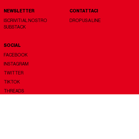
NEWSLETTER
CONTATTACI
ISCRIVITI AL NOSTRO
DROP US A LINE
SUBSTACK
SOCIAL
FACEBOOK
INSTAGRAM
TWITTER
TIKTOK
THREADS
Copyright ©2026 nss magazine srls
- All rights reserved
nss magazine srls - P.IVA 12275110968
©2026 nss magazine testata giornalistica registrata presso il Tribunale di
Milano. Aut. n° 77 del 13/5/2022