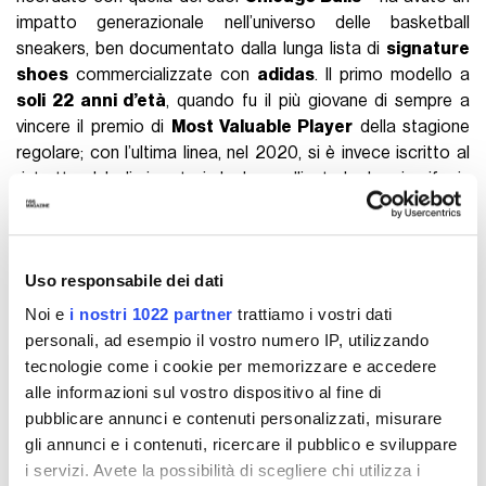
impatto generazionale nell’universo delle basketball
sneakers, ben documentato dalla lunga lista di
signature
shoes
commercializzate con
adidas
. Il primo modello a
soli 22 anni d’età
, quando fu il più giovane di sempre a
vincere il premio di
Most Valuable Player
della stagione
regolare; con l’ultima linea, nel 2020, si è invece iscritto al
ristretto club di giocatori che ha scollinato la doppia cifra in
tal senso (gli fanno compagnia Michael Jordan, Kobe Bryant,
Allen Iverson, LeBron James, Carmelo Anthony e Chris Paul,
cui si unirà Kevin Durant). Undici in totale, e anche di più
Uso responsabile dei dati
considerando i “mid-season models” e altre scarpe
appartenenti alla
linea D Rose
, come le 773 e le Son Of Chi.
Noi e
i nostri 1022 partner
trattiamo i vostri dati
personali, ad esempio il vostro numero IP, utilizzando
tecnologie come i cookie per memorizzare e accedere
alle informazioni sul vostro dispositivo al fine di
pubblicare annunci e contenuti personalizzati, misurare
gli annunci e i contenuti, ricercare il pubblico e sviluppare
i servizi. Avete la possibilità di scegliere chi utilizza i