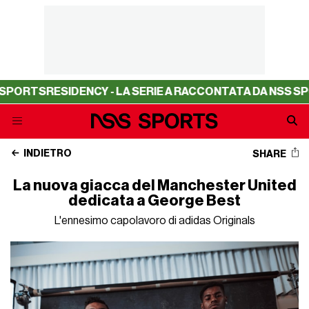
ESIDENCY - LA SERIE A RACCONTATA DA NSS SPORTS
RES
INDIETRO
SHARE
La nuova giacca del Manchester United
dedicata a George Best
L'ennesimo capolavoro di adidas Originals