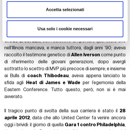
prima scelta assoluta nel Draft 2008
; ed è entrato nel
Utilizziamo i cookie per personalizzare contenuti ed
Accetta selezionati
vivo dopo l’MVP del 2011, cui seguita la storica firma di un
annunci, per fornire funzionalità dei social media e per
contratto da 14 anni e 190 milioni di dollari
circa con il
analizzare il nostro traffico. Condividiamo inoltre
brand tedesco. Era il momento in cui Rose, già padrone dei
informazioni sul modo in cui utilizza il nostro sito con i
Usa solo i cookie necessari
cuori della Bulls Nation, si stava candidando a
possibile
nostri partner che si occupano di analisi dei dati web,
erede di Jordan
, con l’obiettivo di riportare quel titolo che
pubblicità e social media, i quali potrebbero combinarle
nell’Illinois mancava, e manca tuttora, dagli anni ‘90; aveva
con altre informazioni che ha fornito loro o che hanno
raccolto il testimone genetico di
Allen
Iverson
come punto
raccolto dal suo utilizzo dei loro servizi.
di riferimento delle giovani generazioni, dopo avergli
sottratto lo scettro di MVP più precoce di sempre; e insieme
ai Bulls di
coach Thibodeau
, aveva appena lanciato la
sfida agli
Heat di James e Wade
per l’egemonia della
Eastern Conference. Tutto questo, però, non si è mai
avverato.
Il tragico punto di svolta della sua carriera è stato il
28
aprile 2012
, data che allo United Center fa venire ancora
oggi i brividi: il giorno di quella
Gara 1 contro Philadelphia
,