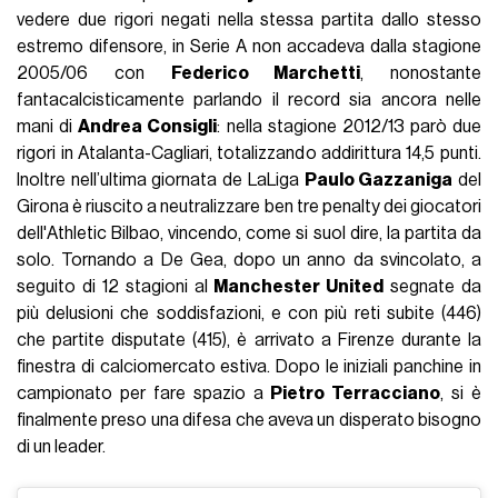
vedere due rigori negati nella stessa partita dallo stesso
estremo difensore, in Serie A non accadeva dalla stagione
2005/06 con
Federico Marchetti
, nonostante
fantacalcisticamente parlando il record sia ancora nelle
mani di
Andrea Consigli
: nella stagione 2012/13 parò due
rigori in Atalanta-Cagliari, totalizzando addirittura 14,5 punti.
Inoltre nell’ultima giornata de LaLiga
Paulo Gazzaniga
del
Girona è riuscito a neutralizzare ben tre penalty dei giocatori
dell'Athletic Bilbao, vincendo, come si suol dire, la partita da
solo. Tornando a De Gea, dopo un anno da svincolato, a
seguito di 12 stagioni al
Manchester United
segnate da
più delusioni che soddisfazioni, e con più reti subite (446)
che partite disputate (415), è arrivato a Firenze durante la
finestra di calciomercato estiva. Dopo le iniziali panchine in
campionato per fare spazio a
Pietro Terracciano
, si è
finalmente preso una difesa che aveva un disperato bisogno
di un leader.