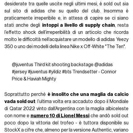
desiderate tra quelle uscite negli ultimi mesi, è sold out sia
sul sito di adidas che su quello del club. Insomma è
praticamente irreperibile e, in attesa di capire se ci siano
stati anche degli
intoppi a livello di supply chain
, resta
l’effetto shock dell’irreperibilità di un articolo che ricorda
molto le difficoltà nell’acquistare un modello di adidas Yeezy
350 o uno dei modelli della linea Nike x Off-White "The Ten".
@juventus
Third kit shooting backstage @adidas
#jersey
#juventus
#yildiz
#bts
Trendsetter - Connor
Price & Haviah Mighty
Soprattutto perché
è insolito che una maglia da calcio
vada sold out
: l’ultima volta era accaduto dopo il Mondiale
di Qatar 2022 vinto dall’Argentina con la maglia albiceleste
con nome e
numero 10 di Lionel Messi
che andò sold out
poco dopo la vittoria del trofeo - è tuttora disponibile su
StockX a cifre che, almeno per la versione Authentic, variano