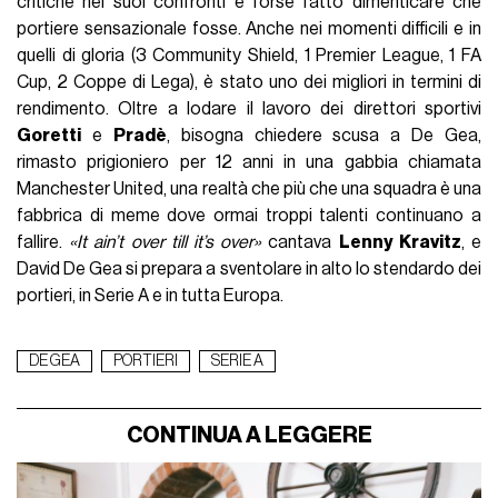
critiche nei suoi confronti e forse fatto dimenticare che
portiere sensazionale fosse. Anche nei momenti difficili e in
quelli di gloria (3 Community Shield, 1 Premier League, 1 FA
Cup, 2 Coppe di Lega), è stato uno dei migliori in termini di
rendimento. Oltre a lodare il lavoro dei direttori sportivi
Goretti
e
Pradè
, bisogna chiedere scusa a De Gea,
rimasto prigioniero per 12 anni in una gabbia chiamata
Manchester United, una realtà che più che una squadra è una
fabbrica di meme dove ormai troppi talenti continuano a
fallire.
«It ain’t over till it’s over»
cantava
Lenny Kravitz
, e
David De Gea si prepara a sventolare in alto lo stendardo dei
portieri, in Serie A e in tutta Europa.
DE GEA
PORTIERI
SERIE A
CONTINUA A LEGGERE