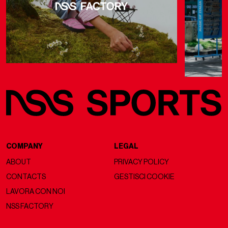
COMPANY
LEGAL
ABOUT
PRIVACY POLICY
CONTACTS
GESTISCI COOKIE
LAVORA CON NOI
NSS FACTORY