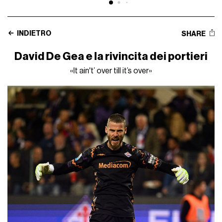
INDIETRO
SHARE
David De Gea e la rivincita dei portieri
«It ain't’ over till it’s over»