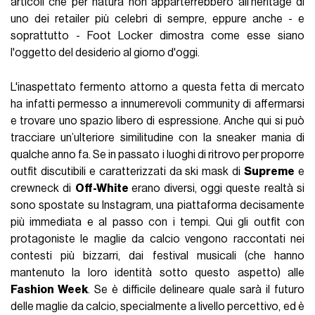
articoli che per natura non apparterrebbero all'heritage di
uno dei retailer più celebri di sempre, eppure anche - e
soprattutto - Foot Locker dimostra come esse siano
l'oggetto del desiderio al giorno d'oggi.
L'inaspettato fermento attorno a questa fetta di mercato
ha infatti permesso a innumerevoli community di affermarsi
e trovare uno spazio libero di espressione. Anche qui si può
tracciare un’ulteriore similitudine con la sneaker mania di
qualche anno fa. Se in passato i luoghi di ritrovo per proporre
outfit discutibili e caratterizzati da ski mask di
Supreme
e
crewneck di
Off-White
erano diversi, oggi queste realtà si
sono spostate su Instagram, una piattaforma decisamente
più immediata e al passo con i tempi. Qui gli outfit con
protagoniste le maglie da calcio vengono raccontati nei
contesti più bizzarri, dai festival musicali (che hanno
mantenuto la loro identità sotto questo aspetto) alle
Fashion Week
. Se è difficile delineare quale sarà il futuro
delle maglie da calcio, specialmente a livello percettivo, ed è