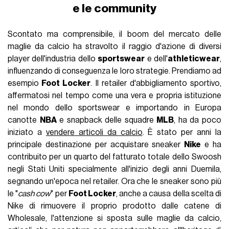
e le community
Scontato ma comprensibile, il boom del mercato delle
maglie da calcio ha stravolto il raggio d'azione di diversi
player dell'industria dello
sportswear
e dell'
athleticwear
,
influenzando di conseguenza le loro strategie. Prendiamo ad
esempio
Foot Locker
. Il retailer d'abbigliamento sportivo,
affermatosi nel tempo come una vera e propria istituzione
nel mondo dello sportswear e importando in Europa
canotte
NBA
e snapback delle squadre
MLB
, ha da poco
iniziato a
vendere articoli da calcio
. È stato per anni la
principale destinazione per acquistare sneaker
Nike
e ha
contribuito per un quarto del fatturato totale dello Swoosh
negli Stati Uniti specialmente all'inizio degli anni Duemila,
segnando un'epoca nel retailer. Ora che le sneaker sono più
le "
cash cow
" per
Foot Locker
, anche a causa della scelta di
Nike di rimuovere il proprio prodotto dalle catene di
Wholesale, l'attenzione si sposta sulle maglie da calcio,