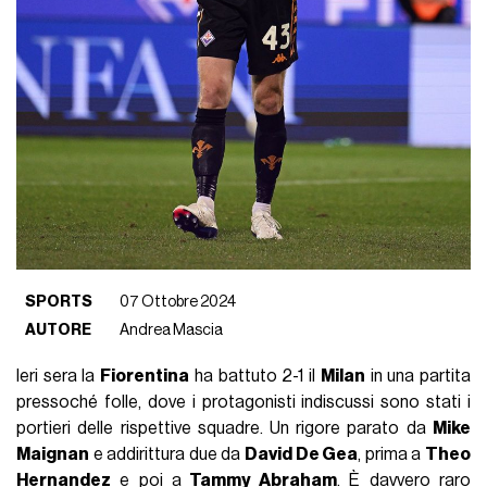
SPORTS
07 Ottobre 2024
AUTORE
Andrea Mascia
Ieri sera la
Fiorentina
ha battuto 2-1 il
Milan
in una partita
pressoché folle, dove i protagonisti indiscussi sono stati i
portieri delle rispettive squadre. Un rigore parato da
Mike
Maignan
e addirittura due da
David De Gea
, prima a
Theo
Hernandez
e poi a
Tammy Abraham
. È davvero raro