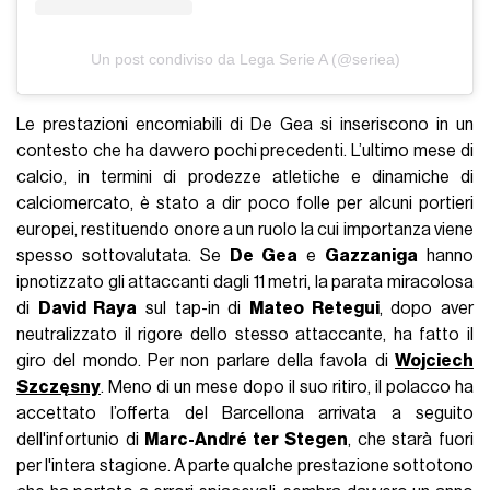
Un post condiviso da Lega Serie A (@seriea)
Le prestazioni encomiabili di De Gea si inseriscono in un
contesto che ha davvero pochi precedenti. L’ultimo mese di
calcio, in termini di prodezze atletiche e dinamiche di
calciomercato, è stato a dir poco folle per alcuni portieri
europei, restituendo onore a un ruolo la cui importanza viene
spesso sottovalutata. Se
De Gea
e
Gazzaniga
hanno
ipnotizzato gli attaccanti dagli 11 metri, la parata miracolosa
di
David Raya
sul tap-in di
Mateo Retegui
, dopo aver
neutralizzato il rigore dello stesso attaccante, ha fatto il
giro del mondo. Per non parlare della favola di
Wojciech
Szczęsny
. Meno di un mese dopo il suo ritiro, il polacco ha
accettato l’offerta del Barcellona arrivata a seguito
dell'infortunio di
Marc-André ter Stegen
, che starà fuori
per l'intera stagione. A parte qualche prestazione sottotono