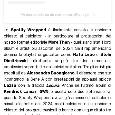
Un post condiviso da nss sports (@nsssports)
Lo
Spotify Wrapped
è finalmente arrivato, e abbiamo
chiesto ai calciatori - in particolare ai protagonisti del
nostro format editoriale
More Than
- quali siano stati i loro
album e artisti più ascoltati del 2024. Se il rap americano
domina le playlist di giocatori come
Rafa Leão
e
Stole
Dimitrievski
, altrettanto si può dire dei tormentoni,
amatissimi soprattutto dai calciatori italiani. Tra gli artisti più
ascoltati da
Alessandro Buongiorno
, il difensore che sta
incantando la Serie A con prestazioni da applausi, spicca
Lazza
con la traccia
Locura
. Anche se l'ultimo album di
Kendrick Lamar
,
GNX
, è uscito solo due settimane fa,
quando Spotify Wrapped aveva già smesso di calcolare i
minuti d'ascolto del 2024, molti calciatori a cui abbiamo
chiesto dei loro gusti musicali lo hanno comunque citato tra