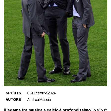
SPORTS
05 Dicembre 2024
AUTORE
Andrea Mascia
Il legame tra musica e calcio è profondissimo
; lo si può