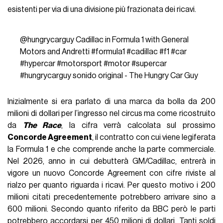
esistenti per via di una divisione più frazionata dei ricavi.
@hungrycarguy
Cadillac in Formula 1 with General
Motors and Andretti
#formula1
#cadillac
#f1
#car
#hypercar
#motorsport
#motor
#supercar
#hungrycarguy
sonido original - The Hungry Car Guy
Inizialmente si era parlato di una marca da bolla da 200
milioni di dollari per l’ingresso nel circus ma come ricostruito
da
The Race
, la cifra verrà calcolata sul prossimo
Concorde Agreement
, il contratto con cui viene legiferata
la Formula 1 e che comprende anche la parte commerciale.
Nel 2026, anno in cui debutterà GM/Cadillac, entrerà in
vigore un nuovo Concorde Agreement con cifre riviste al
rialzo per quanto riguarda i ricavi. Per questo motivo i 200
milioni citati precedentemente potrebbero arrivare sino a
600 milioni. Secondo quanto riferito da BBC però le parti
potrebbero accordarsi per 450 milioni di dollari. Tanti soldi