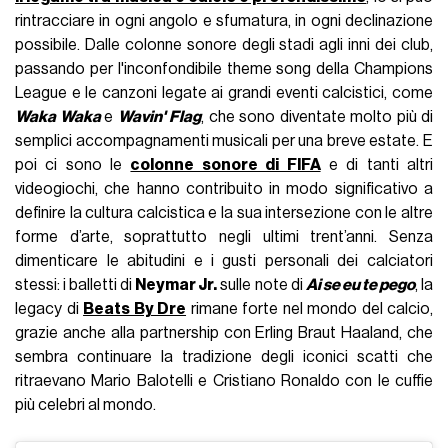
rintracciare in ogni angolo e sfumatura, in ogni declinazione
possibile. Dalle colonne sonore degli stadi agli inni dei club,
passando per l'inconfondibile theme song della Champions
League e le canzoni legate ai grandi eventi calcistici, come
Waka Waka
e
Wavin' Flag
, che sono diventate molto più di
semplici accompagnamenti musicali per una breve estate. E
poi ci sono le
colonne sonore di FIFA
e di tanti altri
videogiochi, che hanno contribuito in modo significativo a
definire la cultura calcistica e la sua intersezione con le altre
forme d’arte, soprattutto negli ultimi trent’anni. Senza
dimenticare le abitudini e i gusti personali dei calciatori
stessi: i balletti di
Neymar Jr.
sulle note di
Ai se eu te pego
, la
legacy di
Beats By Dre
rimane forte nel mondo del calcio,
grazie anche alla partnership con Erling Braut Haaland, che
sembra continuare la tradizione degli iconici scatti che
ritraevano Mario Balotelli e Cristiano Ronaldo con le cuffie
più celebri al mondo.