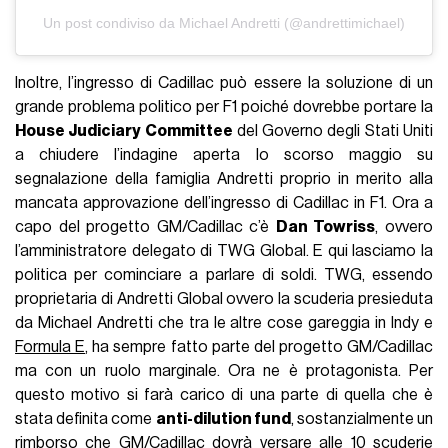
Un post condiviso da Michael Andretti (@andrettimichael)
Inoltre, l’ingresso di Cadillac può essere la soluzione di un
grande problema politico per F1 poiché dovrebbe portare la
House Judiciary Committee
del Governo degli Stati Uniti
a chiudere l’indagine aperta lo scorso maggio su
segnalazione della famiglia Andretti proprio in merito alla
mancata approvazione dell’ingresso di Cadillac in F1. Ora a
capo del progetto GM/Cadillac c’è
Dan Towriss
, ovvero
l’amministratore delegato di TWG Global. E qui lasciamo la
politica per cominciare a parlare di soldi. TWG, essendo
proprietaria di Andretti Global ovvero la scuderia presieduta
da Michael Andretti che tra le altre cose gareggia in Indy e
Formula E
, ha sempre fatto parte del progetto GM/Cadillac
ma con un ruolo marginale. Ora ne è protagonista. Per
questo motivo si farà carico di una parte di quella che è
stata definita come
anti-dilution fund
, sostanzialmente un
rimborso che GM/Cadillac dovrà versare alle 10 scuderie