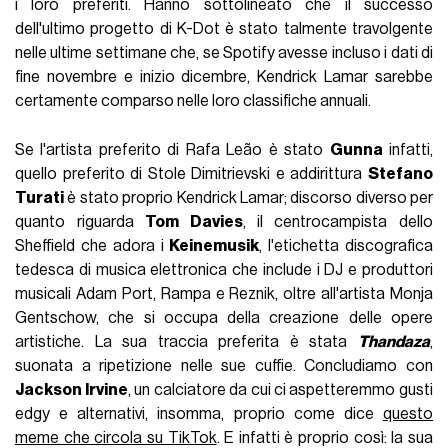
i loro preferiti. Hanno sottolineato che il successo
dell'ultimo progetto di K-Dot è stato talmente travolgente
nelle ultime settimane che, se Spotify avesse incluso i dati di
fine novembre e inizio dicembre, Kendrick Lamar sarebbe
certamente comparso nelle loro classifiche annuali.
Se l'artista preferito di Rafa Leão è stato
Gunna
infatti,
quello preferito di Stole Dimitrievski e addirittura
Stefano
Turati
è stato proprio Kendrick Lamar; discorso diverso per
quanto riguarda
Tom Davies
, il centrocampista dello
Sheffield che adora i
Keinemusik
, l'etichetta discografica
tedesca di musica elettronica che include i DJ e produttori
musicali Adam Port, Rampa e Reznik, oltre all'artista Monja
Gentschow, che si occupa della creazione delle opere
artistiche. La sua traccia preferita è stata
Thandaza
,
suonata a ripetizione nelle sue cuffie. Concludiamo con
Jackson Irvine
, un calciatore da cui ci aspetteremmo gusti
edgy e alternativi, insomma, proprio come dice
questo
meme che circola su TikTok
. E infatti è proprio così: la sua