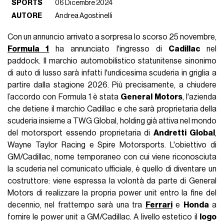
SPORTS
06 Dicembre 2024
AUTORE
Andrea Agostinelli
Con un annuncio arrivato a sorpresa lo scorso 25 novembre,
Formula 1
ha annunciato l'ingresso di
Cadillac
nel
paddock. Il marchio automobilistico statunitense sinonimo
di auto di lusso sarà infatti l'undicesima scuderia in griglia a
partire dalla stagione 2026. Più precisamente, a chiudere
l’accordo con Formula 1 è stata
General Motors
, l'azienda
che detiene il marchio Cadillac e che sarà proprietaria della
scuderia insieme a TWG Global, holding già attiva nel mondo
del motorsport essendo proprietaria di
Andretti Global
,
Wayne Taylor Racing e Spire Motorsports. L'obiettivo di
GM/Cadillac, nome temporaneo con cui viene riconosciuta
la scuderia nel comunicato ufficiale, è quello di diventare un
costruttore: viene espressa la volontà da parte di General
Motors di realizzare la propria power unit entro la fine del
decennio, nel frattempo sarà una tra
Ferrari
e
Honda
a
fornire le power unit a GM/Cadillac. A livello estetico il
logo