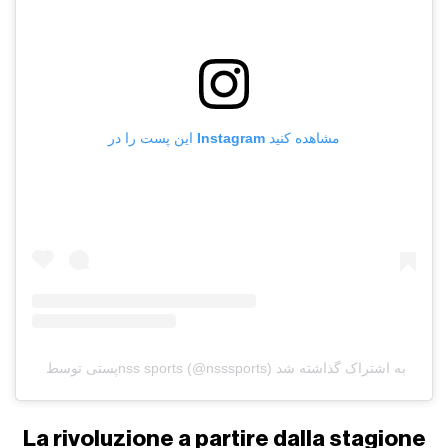
این پست را در Instagram مشاهده کنید
پستی توسط ‏‎nss sports‎‏ (@‏‎nsssports‎‏) به اشتراک گذاشته شد
La rivoluzione a partire dalla stagione