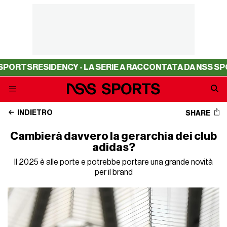
S
RESIDENCY - LA SERIE A RACCONTATA DA NSS SPORTS
RE
INDIETRO
SHARE
Cambierà davvero la gerarchia dei club
adidas?
Il 2025 è alle porte e potrebbe portare una grande novità
per il brand