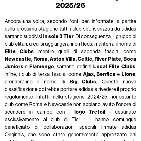
2025/26
Ancora una volta, secondo fonti ben informate, a partire
dalla prossima stagione tutti i club sponsorizzati da adidas
saranno suddivisi
in sole 3 Tier
. Di conseguenza, il gruppo di
club elitari, a cui si aggiungeranno i Reds, manterrà il nome di
Elite Clubs
, mentre quelli di seconda fascia, come
Newcastle, Roma, Aston Villa, Celtic, River Plate, Boca
Juniors
e
Flamengo
, saranno definiti
Local Elite Clubs
.
Infine, i club di terza fascia, come
Ajax, Benfica
e
Lione
,
prenderanno il nome di
Big Clubs
. Questa nuova
classificazione potrebbe portare adidas a rivedere il proprio
regolamento. Infatti, nella stagione 2024/25, nonostante
club come Roma e Newcastle non abbiano avuto l'onore di
scendere in campo con il
logo Trefoil
- destinato
esclusivamente ai club di Tier 1 - hanno comunque
beneficiato di collaborazioni speciali firmate adidas
Originals, che sono state generalmente apprezzate dal