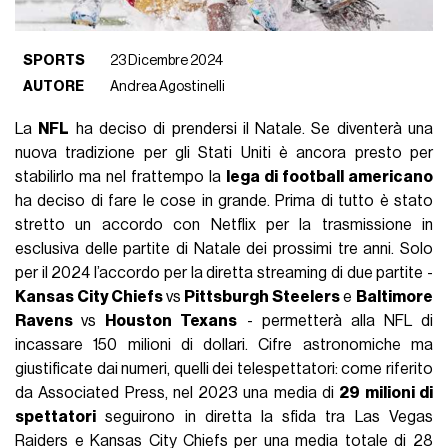
SPORTS
23 Dicembre 2024
AUTORE
Andrea Agostinelli
La
NFL
ha deciso di prendersi il Natale. Se diventerà una
nuova tradizione per gli Stati Uniti è ancora presto per
stabilirlo ma nel frattempo la
lega di football americano
ha deciso di fare le cose in grande. Prima di tutto è stato
stretto un accordo con Netflix per la trasmissione in
esclusiva delle partite di Natale dei prossimi tre anni. Solo
per il 2024 l’accordo per la diretta streaming di due partite -
Kansas City Chiefs
vs
Pittsburgh Steelers
e
Baltimore
Ravens
vs
Houston Texans
- permetterà alla NFL di
incassare 150 milioni di dollari. Cifre astronomiche ma
giustificate dai numeri, quelli dei telespettatori: come riferito
da Associated Press, nel 2023 una media di
29 milioni di
spettatori
seguirono in diretta la sfida tra Las Vegas
Raiders e Kansas City Chiefs per una media totale di 28