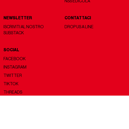
NSS EDICOLA
NEWSLETTER
CONTATTACI
ISCRIVITI AL NOSTRO
DROP US A LINE
SUBSTACK
SOCIAL
FACEBOOK
INSTAGRAM
TWITTER
TIKTOK
THREADS
Copyright ©2026 nss magazine srls
- All rights reserved
nss magazine srls - P.IVA 12275110968
©2026 nss magazine testata giornalistica registrata presso il Tribunale di