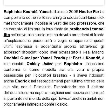
Raphinha
,
Koundé
,
Yamal
e il classe 2006
Héctor Fort
si
comportano come se fossero in gita scolastica; Hansi Flick
metaforicamente indossa le vesti del loro professore, che
ha cercato di limitare la loro fantasia
proibendo i tunnel
fits
nell'arrivo allo stadio, ma ha dovuto arrendersi di fronte
all'esplosione di personalità e voglia di apparire di questi
ultimi, espressa e accentuata proprio attraverso gli
accessori sfoggiati dopo aver sovrastato il Real Madrid.
Occhiali Gucci per Yamal
,
Prada
per
Fort
e
Koundé
, e
immancabili
Oakley
Juliet
per
Raphinha
. L'ennesima
conferma di come modello sia una vera e propria
ossessione per i giocatori brasiliani – li aveva indossati
anche
Endrick
nei festeggiamenti per l'ultimo trofeo della
sua vita con il Palmeiras. Dimostrando che il settore
dell’occhialeria ha saputo ritagliarsi uno spazio sempre più
importante nel mondo dello sportswear, anche in ambiti non
propriamente immediati come il calcio.