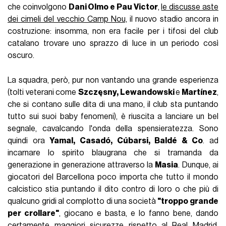
che coinvolgono
Dani Olmo e Pau Victor
,
le discusse aste
dei cimeli del vecchio Camp Nou,
il nuovo stadio ancora in
costruzione: insomma, non era facile per i tifosi del club
catalano trovare uno sprazzo di luce in un periodo così
oscuro.
La squadra, però, pur non vantando una grande esperienza
(tolti veterani come
Szczęsny, Lewandowski
e
Martínez
,
che si contano sulle dita di una mano, il club sta puntando
tutto sui suoi baby fenomeni), è riuscita a lanciare un bel
segnale, cavalcando l'onda della spensieratezza. Sono
quindi ora
Yamal, Casadó, Cúbarsi, Baldé & Co
. ad
incarnare lo spirito blaugrana che si tramanda da
generazione in generazione attraverso la
Masia
. Dunque, ai
giocatori del Barcellona poco importa che tutto il mondo
calcistico stia puntando il dito contro di loro o che più di
qualcuno gridi al complotto di una società
"troppo grande
per crollare"
, giocano e basta, e lo fanno bene, dando
certamente maggiori sicurezze rispetto al Real Madrid,