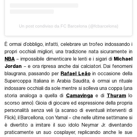
Un post condiviso da FC Barcelona (@fcbarcelona)
È ormai d’obbligo, infatti, celebrare un trofeo indossando i
propri occhiali migliori, una tradizione nata sicuramente in
NBA
– impossibile dimenticare le lenti e i sigari di
Michael
Jordan
– e ora ripresa anche dai calciatori. Dai fenomeni
blaugrana, passando per
Rafael Leão
in occasione della
Supercoppa Italiana in Arabia Saudita, è ormai un rituale
indossare occhiali da sole mentre si solleva una coppa (una
storia analoga a quella di
Camavinga
e di
Thuram
lo
scorso anno). Gioia di giocare ed espressione della propria
personalità senza veli (a scanso di eventuali interventi di
Flick), il Barcellona, con Yamal – che nelle ultime settimane si
è divertito a imitare il suo idolo Neymar Jr. diventando
praticamente un suo cosplayer, replicando anche le sue