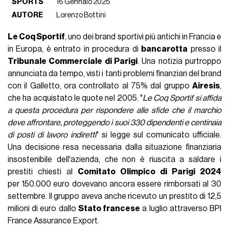
SPORTS
16 Gennaio 2025
AUTORE
Lorenzo Bottini
Le Coq Sportif
, uno dei brand sportivi più antichi in Francia e
in Europa, è entrato in procedura di
bancarotta
presso il
Tribunale Commerciale di Parigi
. Una notizia purtroppo
annunciata da tempo, visti i tanti problemi finanziari del brand
con il Galletto, ora controllato al 75% dal gruppo
Airesis
,
che ha acquistato le quote nel 2005. "
Le Coq Sportif si affida
a questa procedura per rispondere alle sfide che il marchio
deve affrontare, proteggendo i suoi 330 dipendenti e centinaia
di posti di lavoro indiretti
" si legge sul comunicato ufficiale.
Una decisione resa necessaria dalla situazione finanziaria
insostenibile dell'azienda, che non è riuscita a saldare i
prestiti chiesti al
Comitato Olimpico di Parigi 2024
per 150.000 euro dovevano ancora essere rimborsati al 30
settembre. Il gruppo aveva anche ricevuto un prestito di 12,5
milioni di euro dallo
Stato francese
a luglio attraverso BPI
France Assurance Export.