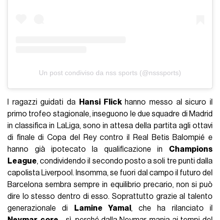
Un post condiviso da nss sports (@nsssports)
I ragazzi guidati da
Hansi Flick
hanno messo al sicuro il
primo trofeo stagionale, inseguono le due squadre di Madrid
in classifica in LaLiga, sono in attesa della partita agli ottavi
di finale di Copa del Rey contro il Real Betis Balompié e
hanno già ipotecato la qualificazione in
Champions
League
, condividendo il secondo posto a soli tre punti dalla
capolista Liverpool. Insomma, se fuori dal campo il futuro del
Barcelona sembra sempre in equilibrio precario, non si può
dire lo stesso dentro di esso. Soprattutto grazie al talento
generazionale di
Lamine Yamal
, che ha rilanciato il
Neymar-core
- sì, perché dalla Neymar-mania ai tempi del