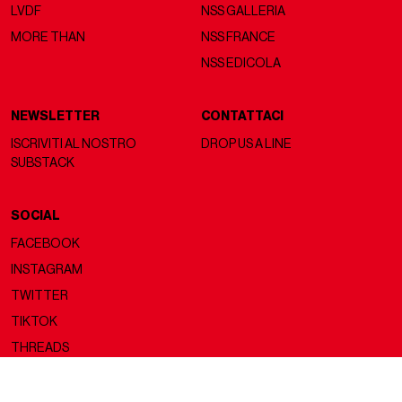
LVDF
NSS GALLERIA
MORE THAN
NSS FRANCE
NSS EDICOLA
NEWSLETTER
CONTATTACI
ISCRIVITI AL NOSTRO
DROP US A LINE
SUBSTACK
SOCIAL
FACEBOOK
INSTAGRAM
TWITTER
TIKTOK
THREADS
Copyright ©2026 nss magazine srls
- All rights reserved