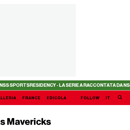
RTS
RESIDENCY - LA SERIE A RACCONTATA DA NSS SPORTS
LLERIA
FRANCE
EDICOLA
FOLLOW
IT
as Mavericks