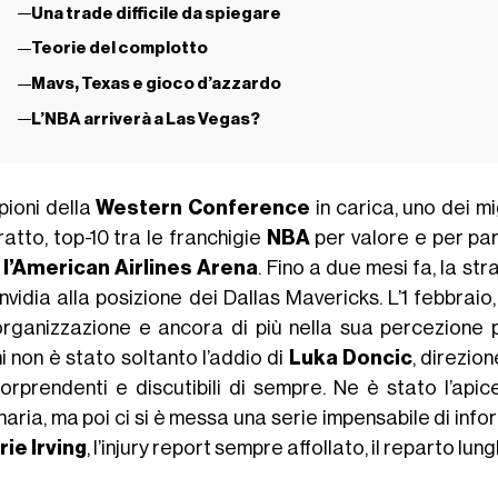
Una trade difficile da spiegare
Teorie del complotto
Mavs, Texas e gioco d’azzardo
L’NBA arriverà a Las Vegas?
ioni della
Western Conference
in carica, uno dei mi
atto, top-10 tra le franchigie
NBA
per valore e per par
i
l’American Airlines Arena
. Fino a due mesi fa, la 
nvidia alla posizione dei Dallas Mavericks. L’1 febbraio
’organizzazione e ancora di più nella sua percezione
i non è stato soltanto l’addio di
Luka Doncic
, direzio
sorprendenti e discutibili di sempre. Ne è stato l’api
naria, ma poi ci si è messa una serie impensabile di infortu
rie Irving
, l’injury report sempre affollato, il reparto lun