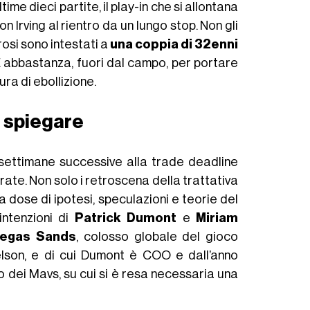
ltime dieci partite, il play-in che si allontana
con Irving al rientro da un lungo stop. Non gli
erosi sono intestati a
una coppia di 32enni
 abbastanza, fuori dal campo, per portare
ra di ebollizione.
a spiegare
settimane successive alla trade deadline
arate. Non solo i retroscena della trattativa
 dose di ipotesi, speculazioni e teorie del
intenzioni di
Patrick Dumont
e
Miriam
Vegas Sands
, colosso globale del gioco
lson, e di cui Dumont è COO e dall’anno
o dei Mavs, su cui si è resa necessaria una