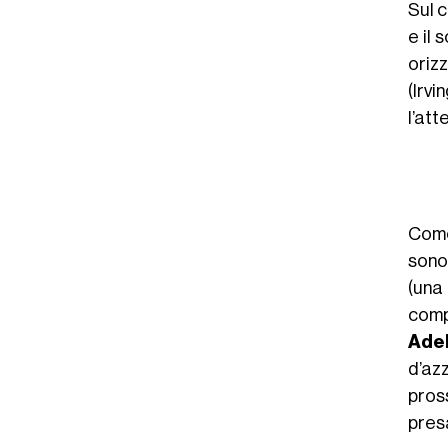
Sul c
e il
orizz
(Irvi
l’att
Come
sono 
(una
comp
Ade
d’az
pros
presa