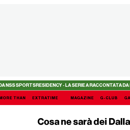
PORTS
RESIDENCY - LA SERIE A RACCONTATA DA NSS SPO
MORE THAN
EXTRATIME
MAGAZINE
G-CLUB
GA
Cosa ne sarà dei Dall