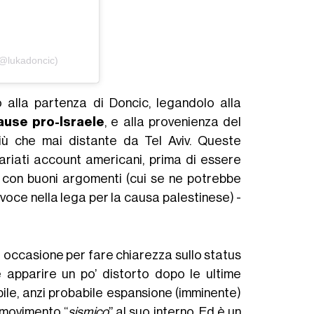
(@lukadoncic)
 alla partenza di Doncic, legandolo alla
ause pro-Israele
, e alla provenienza del
iù che mai distante da Tel Aviv. Queste
ariati account americani, prima di essere
 con buoni argomenti (cui se ne potrebbe
 voce nella lega per la causa palestinese) -
a occasione per fare chiarezza sullo status
 apparire un po’ distorto dopo le ultime
ibile, anzi probabile espansione (imminente)
i movimento “
sismico
” al suo interno. Ed è un