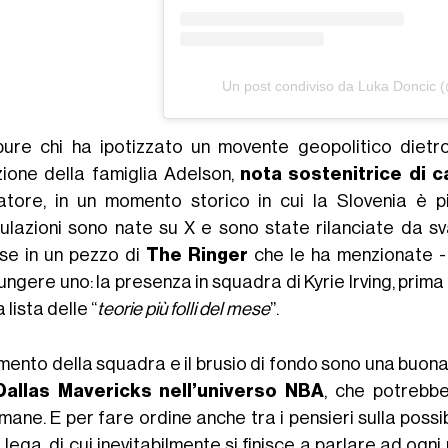
Un post condiviso da Luka Doncic 
pure chi ha ipotizzato un movente geopolitico dietro
zione della famiglia Adelson,
nota sostenitrice di c
atore, in un momento storico in cui la Slovenia è p
ulazioni sono nate su X e sono state rilanciate da sv
ese in un pezzo di
The Ringer
che le ha menzionate -
ngere uno: la presenza in squadra di Kyrie Irving, prima
a lista delle “
teorie più folli del mese
”.
omento della squadra e il brusio di fondo sono una buon
Dallas Mavericks nell’universo NBA
, che potrebbe
mane. E per fare ordine anche tra i pensieri sulla poss
 lega, di cui inevitabilmente si finisce a parlare ad ogn