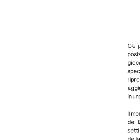
C’è 
posi
gioc
spec
ripr
aggiu
in un
Il m
dei
setti
della