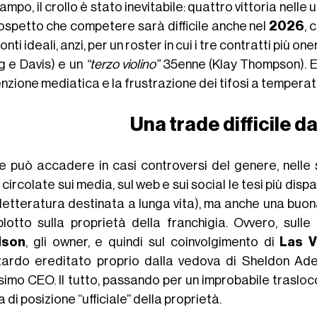
ampo, il crollo è stato inevitabile: quattro vittoria nelle u
 sospetto che competere sarà difficile anche nel
2026
, 
onti ideali, anzi, per un roster in cui i tre contratti più on
ng e Davis) e un
“terzo violino”
35enne (Klay Thompson). E
enzione mediatica e la frustrazione dei tifosi a temperatu
Una trade difficile d
 può accadere in casi controversi del genere, nelle 
circolate sui media, sul web e sui social le tesi più disp
 letteratura destinata a lunga vita), ma anche una buona
lotto sulla proprietà della franchigia. Ovvero, sulle 
lson
, gli owner, e quindi sul coinvolgimento di
Las 
zardo ereditato proprio dalla vedova di Sheldon Ade
simo CEO. Il tutto, passando per un improbabile trasloc
 di posizione “ufficiale” della proprietà.