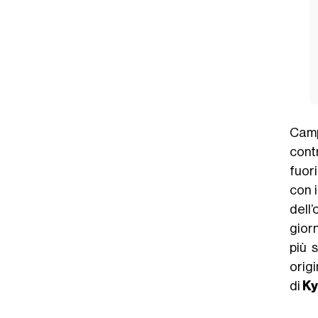
Camp
contr
fuor
con i
dell
giorn
più 
origi
di
Ky