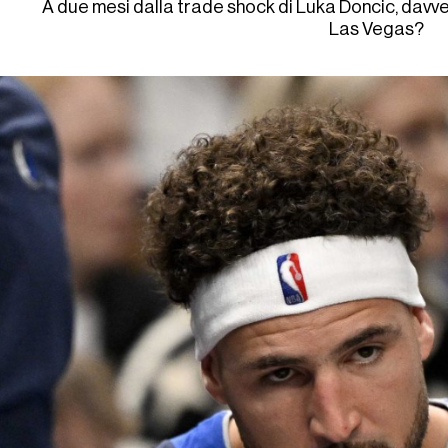
A due mesi dalla trade shock di Luka Doncic, davve
Las Vegas?