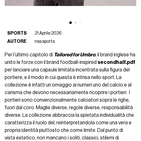
SPORTS
21 Aprile 2026
AUTORE
nss sports
Per l’ultimo capitolo di
Tailored for Umbro
, il brand inglese ha
unito le forze con il brand football-inspired
secondhalf.pdf
per lanciare una capsule limitata incentrata sulla figura del
portiere, e il modo in cui questa è intrisa nello sport. La
collezione è infatti un omaggio ai numeri uno del calcio e al
carisma che devono necessariamente ricoprire i portieri. I
portieri sono convenzionalmente calciatori sopra le righe,
fuori dal coro. Maglie diverse, regole diverse, responsabilità
diverse. La collezione abbraccia la spietata individualità che
caratterizza il ruolo del, reinterpretandola come una vera e
propria identità piuttosto che come limite. Dal punto di
vista estetico, non mancano i soliti, classici, stilemi di