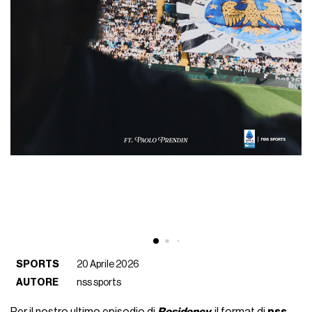
SPORTS
20 Aprile 2026
AUTORE
nss sports
Per il nostro ultimo episodio di
Residency
, il format di
nss