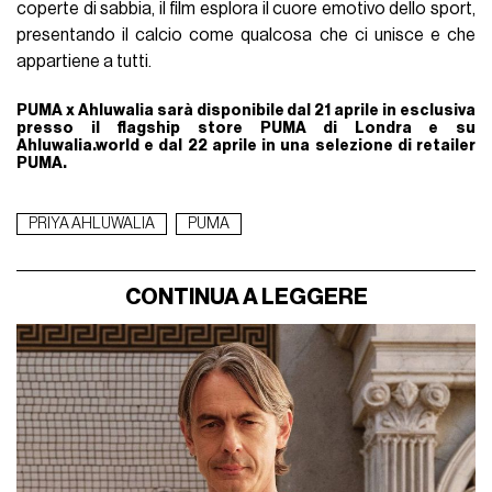
coperte di sabbia, il film esplora il cuore emotivo dello sport,
presentando il calcio come qualcosa che ci unisce e che
appartiene a tutti.
PUMA x Ahluwalia sarà disponibile dal 21 aprile in esclusiva
presso il flagship store PUMA di Londra e su
Ahluwalia.world e dal 22 aprile in una selezione di retailer
PUMA.
PRIYA AHLUWALIA
PUMA
CONTINUA A LEGGERE