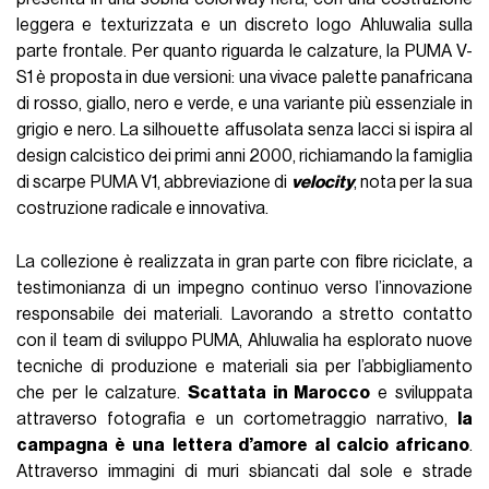
leggera e texturizzata e un discreto logo Ahluwalia sulla
parte frontale. Per quanto riguarda le calzature, la PUMA V-
S1 è proposta in due versioni: una vivace palette panafricana
di rosso, giallo, nero e verde, e una variante più essenziale in
grigio e nero. La silhouette affusolata senza lacci si ispira al
design calcistico dei primi anni 2000, richiamando la famiglia
di scarpe PUMA V1, abbreviazione di
velocity
, nota per la sua
costruzione radicale e innovativa.
La collezione è realizzata in gran parte con fibre riciclate, a
testimonianza di un impegno continuo verso l’innovazione
responsabile dei materiali. Lavorando a stretto contatto
con il team di sviluppo PUMA, Ahluwalia ha esplorato nuove
tecniche di produzione e materiali sia per l’abbigliamento
che per le calzature.
Scattata in Marocco
e sviluppata
attraverso fotografia e un cortometraggio narrativo,
la
campagna è una
lettera d’amore al calcio africano
.
Attraverso immagini di muri sbiancati dal sole e strade