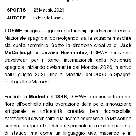
SPORTS
26 Maggio 2026
AUTORE
Edoardo Lasala
LOEWE
inaugura oggi una partnership quadriennale con la
Nazionale spagnola, coinvolgendo sia la squadra maschile
sia quella femminile. Sotto la direzione creativa di
Jack
McCollough e Lazaro Hernandez
, LOEWE realizzerà
travelwear per i tornei internazionali della Nazionale
spagnola, iniziando ovviamente dai Mondiali 2026, in arrivo
dall'11 giugno 2026, fino ai Mondiali del 2030 in Spagna,
Portogallo e Marocco.
Fondata a
Madrid
nel
1846
, LOEWE è conosciuta come
fiore all'occhiello nella lavorazione della pelle, innovazione
artigianale e un’identità creativa ben riconoscibile.
Attraverso il savoir-faire e la ricerca espressiva, la Maison ha
sempre interpretato l’identità spagnola non come qualcosa
di statico, ma come un linguaggio vivo, materico e in