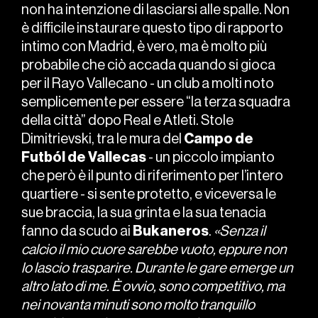
non ha intenzione di lasciarsi alle spalle. Non
è difficile instaurare questo tipo di rapporto
intimo con Madrid, è vero, ma è molto più
probabile che ciò accada quando si gioca
per il Rayo Vallecano - un club a molti noto
semplicemente per essere “la terza squadra
della città” dopo Real e Atleti. Stole
Dimitrievski, tra le mura del
Campo de
Futból de Vallecas
- un piccolo impianto
che però è il punto di riferimento per l’intero
quartiere - si sente protetto, e viceversa le
sue braccia, la sua grinta e la sua tenacia
fanno da scudo ai
Bukaneros
.
«Senza il
calcio il mio cuore sarebbe vuoto, eppure non
lo lascio trasparire. Durante le gare emerge un
altro lato di me. È ovvio, sono competitivo, ma
nei novanta minuti sono molto tranquillo