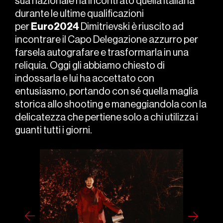
sua nazionale ha incontrato quella italiana
durante le ultime qualificazioni
per
Euro2024
Dimitrievski è riuscito ad
incontrare il Capo Delegazione azzurro per
farsela autografare e trasformarla in una
reliquia. Oggi gli abbiamo chiesto di
indossarla e lui ha accettato con
entusiasmo, portando con sé quella maglia
storica allo shooting e maneggiandola con la
delicatezza che pertiene solo a chi utilizza i
guanti tutti i giorni.