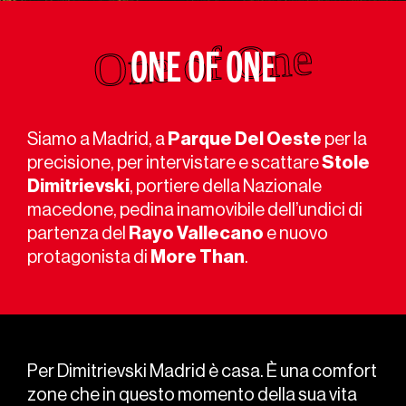
ONE OF ONE
Siamo a Madrid, a
Parque Del Oeste
per la
precisione, per intervistare e scattare
Stole
Dimitrievski
, portiere della Nazionale
macedone, pedina inamovibile dell’undici di
partenza del
Rayo Vallecano
e nuovo
protagonista di
More Than
.
Per Dimitrievski Madrid è casa. È una comfort
zone che in questo momento della sua vita