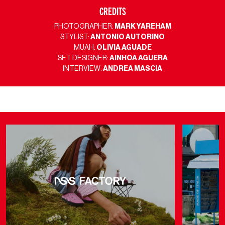
CREDITS
PHOTOGRAPHER:
MARK YAREHAM
STYLIST:
ANTONIO AUTORINO
MUAH:
OLIVIA AGUADE
SET DESIGNER:
AINHOA AGUERA
INTERVIEW:
ANDREA MASCIA