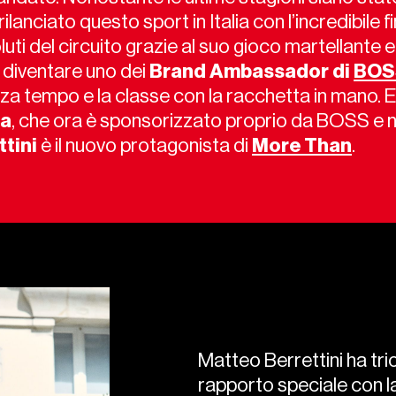
 rilanciato questo sport in Italia con l’incredibile f
uti del circuito grazie al suo gioco martellante 
 diventare uno dei
Brand
Ambassador
di
BOS
za tempo e la classe con la racchetta in mano. E
da
, che ora è sponsorizzato proprio da BOSS e nel
ttini
è il nuovo protagonista di
More Than
.
Matteo Berrettini ha tr
rapporto speciale con la