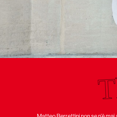
Matteo Berrettini non se n’è mai