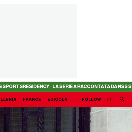
RESIDENCY - LA SERIE A RACCONTATA DA NSS SPORTS
RES
LLERIA
FRANCE
EDICOLA
FOLLOW
IT