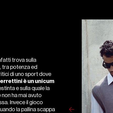
nfatti trova sulla
o, tra potenza ed
itici di uno sport dove
errettini è un unicum
estinta e sulla quale la
e non ha mai avuto
sa. Invece il gioco
 quando la pallina scappa