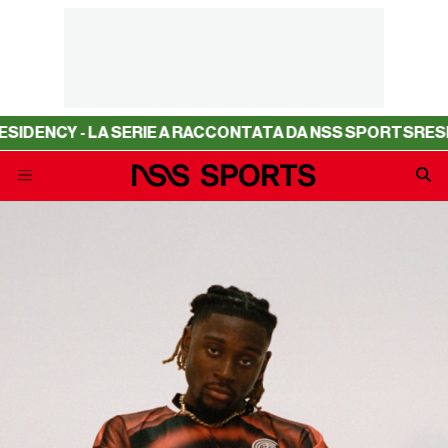
CY - LA SERIE A RACCONTATA DA NSS SPORTS
RESIDENCY