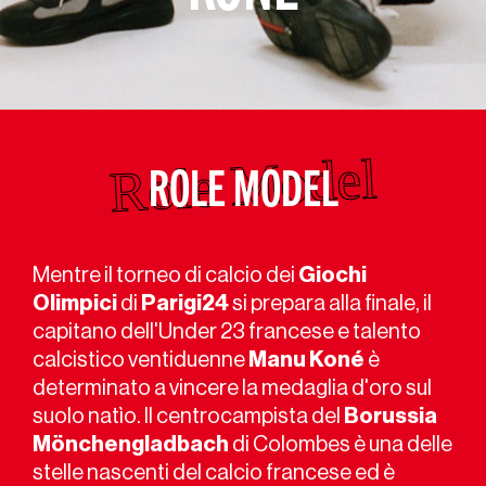
ROLE MODEL
Mentre il torneo di calcio dei
Giochi
Olimpici
di
Parigi24
si prepara alla finale, il
capitano dell'Under 23 francese e talento
calcistico ventiduenne
Manu Koné
è
determinato a vincere la medaglia d'oro sul
suolo natìo. Il centrocampista del
Borussia
Mönchengladbach
di Colombes è una delle
stelle nascenti del calcio francese ed è