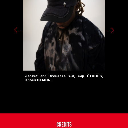
Jacket and trousers Y-3, cap ÉTUDES,
shoes DEMON.
Jacket an
shoes DEM
CREDITS