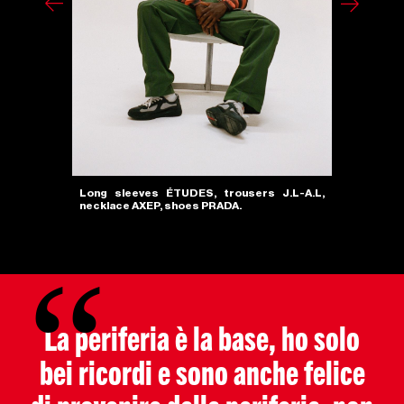
Long sleeves ÉTUDES, trousers J.L-A.L,
Long sleev
necklace AXEP, shoes PRADA.
La periferia è la base, ho solo
bei ricordi e sono anche felice