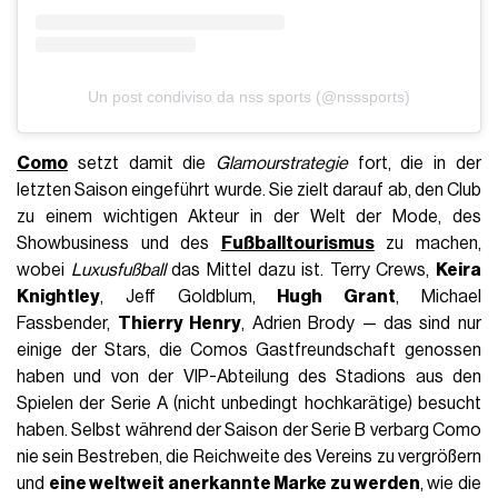
Un post condiviso da nss sports (@nsssports)
Como
setzt damit die
Glamourstrategie
fort, die in der
letzten Saison eingeführt wurde. Sie zielt darauf ab, den Club
zu einem wichtigen Akteur in der Welt der Mode, des
Showbusiness und des
Fußballtourismus
zu machen,
wobei
Luxusfußball
das Mittel dazu ist. Terry Crews,
Keira
Knightley
, Jeff Goldblum,
Hugh Grant
, Michael
Fassbender,
Thierry Henry
, Adrien Brody — das sind nur
einige der Stars, die Comos Gastfreundschaft genossen
haben und von der VIP-Abteilung des Stadions aus den
Spielen der Serie A (nicht unbedingt hochkarätige) besucht
haben. Selbst während der Saison der Serie B verbarg Como
nie sein Bestreben, die Reichweite des Vereins zu vergrößern
und
eine weltweit anerkannte Marke zu werden
, wie die