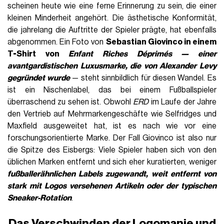
scheinen heute wie eine ferne Erinnerung zu sein, die einer
kleinen Minderheit angehört. Die ästhetische Konformität,
die jahrelang die Auftritte der Spieler prägte, hat ebenfalls
abgenommen. Ein Foto von
Sebastian Giovinco in einem
T-Shirt von
Enfant Riches Déprimés — einer
avantgardistischen Luxusmarke, die von Alexander Levy
gegründet wurde
— steht sinnbildlich für diesen Wandel. Es
ist ein Nischenlabel, das bei einem Fußballspieler
überraschend zu sehen ist. Obwohl
ERD
im Laufe der Jahre
den Vertrieb auf Mehrmarkengeschäfte wie Selfridges und
Maxfield ausgeweitet hat, ist es nach wie vor eine
forschungsorientierte Marke. Der Fall Giovinco ist also nur
die Spitze des Eisbergs: Viele Spieler haben sich von den
üblichen Marken entfernt und sich eher kuratierten, weniger
fußballerähnlichen Labels zugewandt, weit entfernt von
stark mit Logos versehenen Artikeln oder der typischen
Sneaker-Rotation
.
Das Verschwinden der Logomanie und