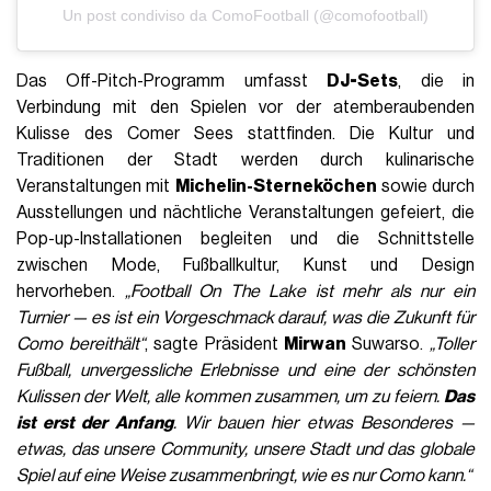
Un post condiviso da ComoFootball (@comofootball)
Das Off-Pitch-Programm umfasst
DJ-Sets
, die in
Verbindung mit den Spielen vor der atemberaubenden
Kulisse des Comer Sees stattfinden. Die Kultur und
Traditionen der Stadt werden durch kulinarische
Veranstaltungen mit
Michelin-Sterneköchen
sowie durch
Ausstellungen und nächtliche Veranstaltungen gefeiert, die
Pop-up-Installationen begleiten und die Schnittstelle
zwischen Mode, Fußballkultur, Kunst und Design
hervorheben.
„Football On The Lake ist mehr als nur ein
Turnier — es ist ein Vorgeschmack darauf, was die Zukunft für
Como bereithält“
, sagte Präsident
Mirwan
Suwarso.
„Toller
Fußball, unvergessliche Erlebnisse und eine der schönsten
Kulissen der Welt, alle kommen zusammen, um zu feiern.
Das
ist erst der Anfang
. Wir bauen hier etwas Besonderes —
etwas, das unsere Community, unsere Stadt und das globale
Spiel auf eine Weise zusammenbringt, wie es nur Como kann.“