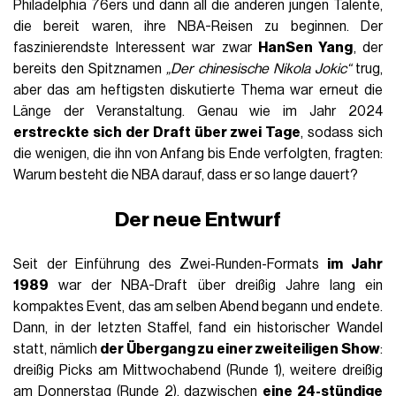
Philadelphia 76ers und dann all die anderen jungen Talente,
die bereit waren, ihre NBA-Reisen zu beginnen. Der
faszinierendste Interessent war zwar
HanSen Yang
, der
bereits den Spitznamen
„Der chinesische Nikola Jokic“
trug,
aber das am heftigsten diskutierte Thema war erneut die
Länge der Veranstaltung. Genau wie im Jahr 2024
erstreckte sich der Draft über zwei Tage
, sodass sich
die wenigen, die ihn von Anfang bis Ende verfolgten, fragten:
Warum besteht die NBA darauf, dass er so lange dauert?
Der neue Entwurf
Seit der Einführung des Zwei-Runden-Formats
im Jahr
1989
war der NBA-Draft über dreißig Jahre lang ein
kompaktes Event, das am selben Abend begann und endete.
Dann, in der letzten Staffel, fand ein historischer Wandel
statt, nämlich
der Übergang zu einer zweiteiligen Show
:
dreißig Picks am Mittwochabend (Runde 1), weitere dreißig
am Donnerstag (Runde 2), dazwischen
eine 24-stündige