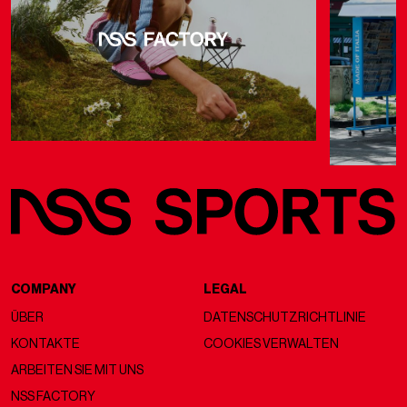
COMPANY
LEGAL
ÜBER
DATENSCHUTZRICHTLINIE
KONTAKTE
COOKIES VERWALTEN
ARBEITEN SIE MIT UNS
NSS FACTORY