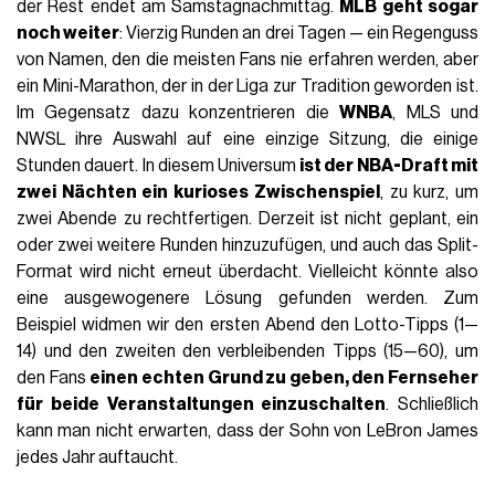
der Rest endet am Samstagnachmittag.
MLB geht sogar
noch weiter
: Vierzig Runden an drei Tagen — ein Regenguss
von Namen, den die meisten Fans nie erfahren werden, aber
ein Mini-Marathon, der in der Liga zur Tradition geworden ist.
Im Gegensatz dazu konzentrieren die
WNBA
, MLS und
NWSL ihre Auswahl auf eine einzige Sitzung, die einige
Stunden dauert. In diesem Universum
ist der NBA-Draft mit
zwei Nächten ein kurioses Zwischenspiel
, zu kurz, um
zwei Abende zu rechtfertigen. Derzeit ist nicht geplant, ein
oder zwei weitere Runden hinzuzufügen, und auch das Split-
Format wird nicht erneut überdacht. Vielleicht könnte also
eine ausgewogenere Lösung gefunden werden. Zum
Beispiel widmen wir den ersten Abend den Lotto-Tipps (1—
14) und den zweiten den verbleibenden Tipps (15—60), um
den Fans
einen echten Grund zu geben, den Fernseher
für beide Veranstaltungen einzuschalten
. Schließlich
kann man nicht erwarten, dass der Sohn von LeBron James
jedes Jahr auftaucht.