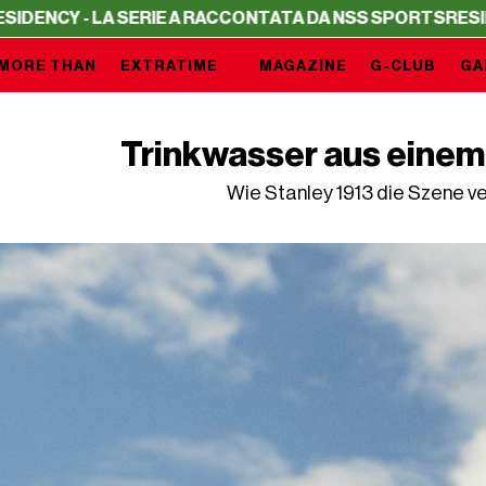
 LA SERIE A RACCONTATA DA NSS SPORTS
RESIDENCY - L
MORE THAN
EXTRATIME
MAGAZINE
G-CLUB
GA
Trinkwasser aus einem 
Wie Stanley 1913 die Szene v