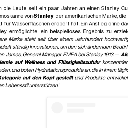
 die Leute seit ein paar Jahren an einen Stanley Cup
moskanne von
Stanley
, der amerikanischen Marke, die
t für Wasserflaschen erobert hat. Ein Anstieg ohne da
ley ermöglichte, ein beispielloses Ergebnis zu erzie
ere Marke stellt seit über einem Jahrhundert hochwerti
ickelt ständig Innovationen, um den sich ändernden Bedür
en James, General Manager EMEA bei Stanley 1913 —.
Al
emie auf Wellness und Flüssigkeitszufuhr
konzentriert
den, und boten Hydratationsprodukte an, die in ihrem täg
Kategorie auf den Kopf gestellt
und Produkte entwickelt
en Lebensstil unterstützen
.“