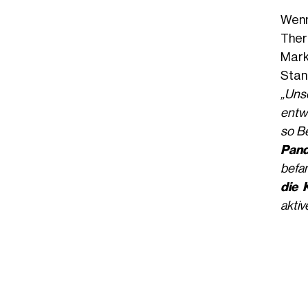
Wenn
Ther
Mark
Stan
„Uns
entw
so B
Pand
befan
die 
aktiv