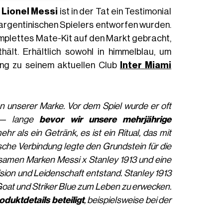
.
Lionel Messi
ist in der Tat ein Testimonial
es argentinischen Spielers entworfen wurden.
mplettes Mate-Kit auf den Markt gebracht,
ält. Erhältlich sowohl in himmelblau, um
dung zu seinem aktuellen Club
Inter Miami
an unserer Marke. Vor dem Spiel wurde er oft
e — lange
bevor wir unsere mehrjährige
r als ein Getränk, es ist ein Ritual, das mit
sche Verbindung legte den Grundstein für die
nsamen Marken Messi x Stanley 1913 und eine
sion und Leidenschaft entstand. Stanley 1913
Goat und Striker Blue zum Leben zu erwecken.
duktdetails beteiligt
, beispielsweise bei der