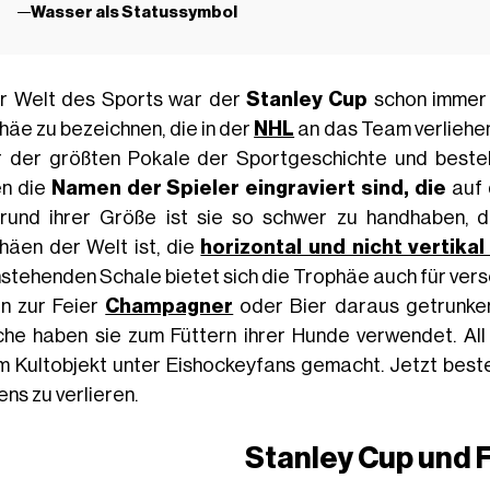
Wasser als Statussymbol
er Welt des Sports war der
Stanley Cup
schon immer 
häe zu bezeichnen, die in der
NHL
an das Team verliehen 
r der größten Pokale der Sportgeschichte und besteh
n die
Namen der Spieler
eingraviert
sind, die
auf 
rund ihrer Größe ist sie so schwer zu handhaben, d
häen der Welt ist, die
horizontal und nicht vertik
stehenden Schale bietet sich die Trophäe auch für v
n zur Feier
Champagner
oder Bier daraus getrunke
he haben sie zum Füttern ihrer Hunde verwendet. Al
m Kultobjekt unter Eishockeyfans gemacht. Jetzt besteh
ns zu verlieren.
Stanley Cup und 