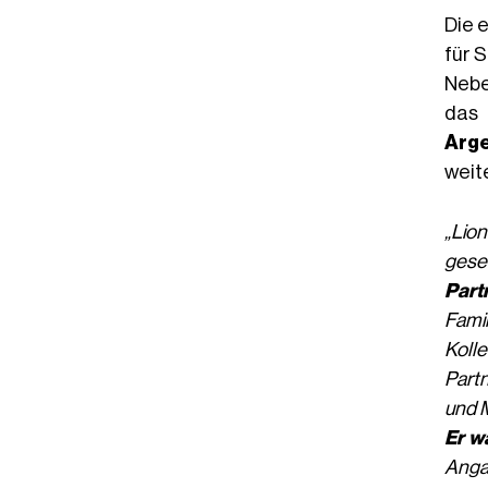
Die 
für S
Nebe
das 
Arge
weit
„Lion
gese
Part
Famil
Koll
Partn
und M
Er w
Angab