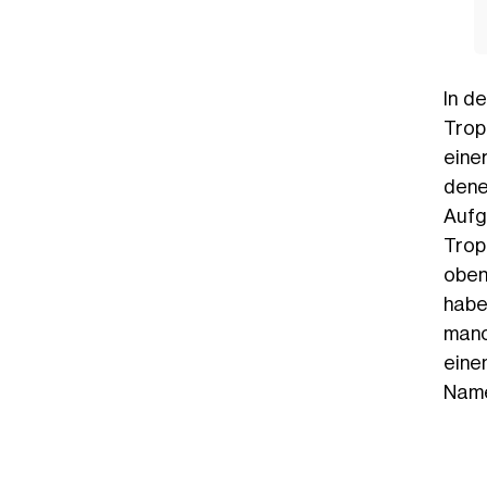
In d
Trop
eine
dene
Aufg
Trop
oben
habe
manc
eine
Name