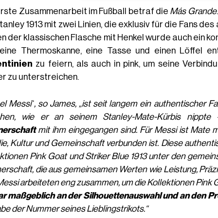
erste Zusammenarbeit im Fußball betraf die
Más Grande
tanley 1913 mit zwei Linien, die exklusiv für die Fans d
n der klassischen Flasche mit Henkel wurde auch ein ko
eine Thermoskanne, eine Tasse und einen Löffel enth
ntinien
zu feiern, als auch in pink, um seine Verbin
er zu unterstreichen.
el Messi
“
, so James, „ist seit langem ein authentischer F
hen, wie er an seinem Stanley-Mate-Kürbis nippt
nerschaft
mit ihm eingegangen sind. Für Messi ist Mate meh
ie, Kultur und Gemeinschaft verbunden ist. Diese authenti
ektionen Pink Goat und Striker Blue 1913 unter den gemei
erschaft, die aus gemeinsamen Werten wie Leistung, Präzi
essi arbeiteten eng zusammen, um die Kollektionen Pink 
ar maßgeblich an der Silhouettenauswahl und an den Pro
e der Nummer seines Lieblingstrikots.“