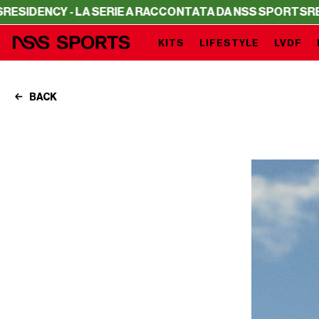
Y - LA SERIE A RACCONTATA DA NSS SPORTS
RESIDENCY -
KITS
LIFESTYLE
LVDF
BACK