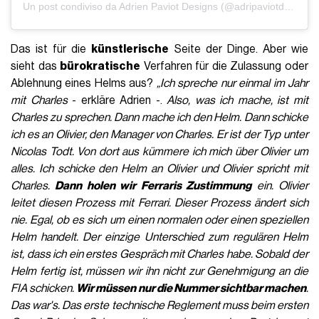
Un post condiviso da Adrien Paviot Designs (@adripaviotdesigns)
Das ist für die
künstlerische
Seite der Dinge. Aber wie
sieht das
bürokratische
Verfahren für die Zulassung oder
Ablehnung eines Helms aus?
„Ich spreche nur einmal im Jahr
mit Charles
- erkläre Adrien -.
Also, was ich mache, ist mit
Charles zu sprechen. Dann mache ich den Helm. Dann schicke
ich es an Olivier, den Manager von Charles. Er ist der Typ unter
Nicolas Todt. Von dort aus kümmere ich mich über Olivier um
alles. Ich schicke den Helm an Olivier und Olivier spricht mit
Charles.
Dann holen wir Ferraris Zustimmung
ein. Olivier
leitet diesen Prozess mit Ferrari. Dieser Prozess ändert sich
nie. Egal, ob es sich um einen normalen oder einen speziellen
Helm handelt. Der einzige Unterschied zum regulären Helm
ist, dass ich ein erstes Gespräch mit Charles habe. Sobald der
Helm fertig ist, müssen wir ihn nicht zur Genehmigung an die
FIA schicken.
Wir müssen nur die Nummer sichtbar machen
.
Das war's. Das erste technische Reglement muss beim ersten