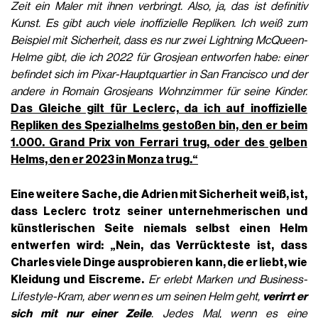
Zeit ein Maler mit ihnen verbringt. Also, ja, das ist definitiv
Kunst. Es gibt auch viele inoffizielle Repliken. Ich weiß zum
Beispiel mit Sicherheit, dass es nur zwei Lightning McQueen-
Helme gibt, die ich 2022 für Grosjean entworfen habe: einer
befindet sich im Pixar-Hauptquartier in San Francisco und der
andere in Romain Grosjeans Wohnzimmer für seine Kinder.
Das Gleiche gilt für Leclerc, da ich auf inoffizielle
Repliken des Spezialhelms gestoßen bin, den er beim
1.000. Grand Prix von Ferrari trug, oder des gelben
Helms, den er 2023 in Monza trug.“
Eine weitere Sache, die Adrien mit Sicherheit weiß, ist,
dass Leclerc trotz seiner unternehmerischen und
künstlerischen Seite niemals selbst einen Helm
entwerfen wird: „Nein, das Verrückteste ist, dass
Charles viele Dinge ausprobieren kann, die er liebt, wie
Kleidung und Eiscreme.
Er erlebt Marken und Business-
Lifestyle-Kram, aber wenn es um seinen Helm geht,
verirrt er
sich mit nur einer Zeile
. Jedes Mal, wenn es eine