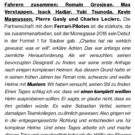
Fahrern zusammen: Romain Grosjean, Max
Verstappen,
Isack Hadjar, Yuki Tsunoda, Kevin
Magnussen
, Pierre Gasly und Charles Leclerc.
Die
Partnerschaft mit dem
Ferrari-Piloten
ist die stärkste, da
sie zusammenarbeiten, seit der Monegasse 2018 sein Debüt
in der Formel 1 für Sauber gab.
„Charles hat nie wirklich
gewusst, was er will
“, erkläre Adrien. Das war anfangs eine
ziemliche Herausforderung. Als wir versuchten, seinen
bevorzugten Designstil zu finden, war seine erste Anfrage
nach einigen komplexen Helmen. Aus diesem Grund hatte er
in seinen frühen Jahren bei Ferrari rote, schwarze und weiße
Helme mit
Mustern
. Wir haben versucht, seinen Stil zu finden.
Eines Tages schlug ich vor, dass wir
einen komplett weißen
Helm ausprobieren sollten. Er sagte, er glaube nicht, dass es
ihm gefallen würde. Es wäre Sebastian Vettel, seinem
damaligen Teamkollegen, zu ähnlich gewesen. Also gingen wir
in die entgegengesetzte Richtung und entschieden uns für
komplexe Helme. Und eines Tages arbeite ich und mache