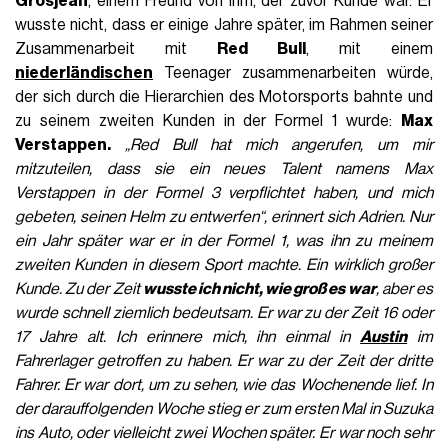
Grosjean
, einem Freund von ihm, der zuvor Kunde war. Er
wusste nicht, dass er einige Jahre später, im Rahmen seiner
Zusammenarbeit mit
Red Bull
, mit einem
niederländischen
Teenager zusammenarbeiten würde,
der sich durch die Hierarchien des Motorsports bahnte und
zu seinem zweiten Kunden in der Formel 1 wurde:
Max
Verstappen.
„Red Bull hat mich angerufen, um mir
mitzuteilen, dass sie ein neues Talent namens Max
Verstappen in der Formel 3 verpflichtet haben, und mich
gebeten, seinen Helm zu entwerfen
“, erinnert sich Adrien. Nur
ein Jahr später war er in der Formel 1, was ihn zu meinem
zweiten Kunden in diesem Sport machte. Ein wirklich großer
Kunde. Zu der Zeit
wusste ich nicht, wie groß es war
, aber es
wurde schnell ziemlich bedeutsam. Er war zu der Zeit 16 oder
17 Jahre alt. Ich erinnere mich, ihn einmal in
Austin
im
Fahrerlager getroffen zu haben. Er war zu der Zeit der dritte
Fahrer. Er war dort, um zu sehen, wie das Wochenende lief. In
der darauffolgenden Woche stieg er zum ersten Mal in Suzuka
ins Auto, oder vielleicht zwei Wochen später. Er war noch sehr