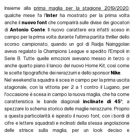
Insieme alla
prima maglia per la stagione 2019/2020
,
qualche mese fa l'
Inter
ha mostrato per la prima volta
anche il
nuovo font
che comparirà sulle divise dei giocatori
di
Antonio
Conte
. Il nuovo carattere era infatti sceso in
campo per la prima volta durante l'ultima partita thriller dello
scorso campionato, quando un gol di Radja Nainggolan
aveva regalato la Champions League e spedito l'Empoli in
Serie B. Tutte quelle emozioni avevano messo in terzo o
anche quarto piano il lancio del nuovo Home Kit, così come
le scelte tipografiche dei nerazzurri e dello sponsor
Nike
.
Nel weekend la squadra è scea in campo per la prima uscita
stagionale, con la vittoria per 2 a 1 contro il Lugano, per
l'occasione è scesa in campo la nuova maglia, che ha come
caratteristica le bande diagonali
inclinate di 45°
, a
spezzare lo schema storico delle maglie nerazzurre. Proprio
a questa particolarità è ispirato il nuovo font, con i bordi di
cifre e lettere squadrati e inclinati della stessa angolazione
delle strisce sulla maglia, per un look deciso e