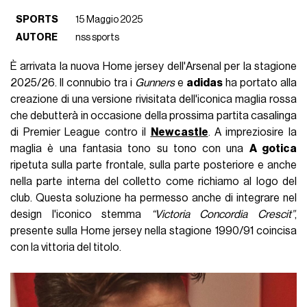
SPORTS
15 Maggio 2025
AUTORE
nss sports
È arrivata la nuova Home jersey dell'Arsenal per la stagione
2025/26. Il connubio tra i
Gunners
e
adidas
ha portato alla
creazione di una versione rivisitata dell'iconica maglia rossa
che debutterà in occasione della prossima partita casalinga
di Premier League contro il
Newcastle
. A impreziosire la
maglia è una fantasia tono su tono con una
A gotica
ripetuta sulla parte frontale, sulla parte posteriore e anche
nella parte interna del colletto come richiamo al logo del
club. Questa soluzione ha permesso anche di integrare nel
design l'iconico stemma
“Victoria Concordia Crescit”
,
presente sulla Home jersey nella stagione 1990/91 coincisa
con la vittoria del titolo.