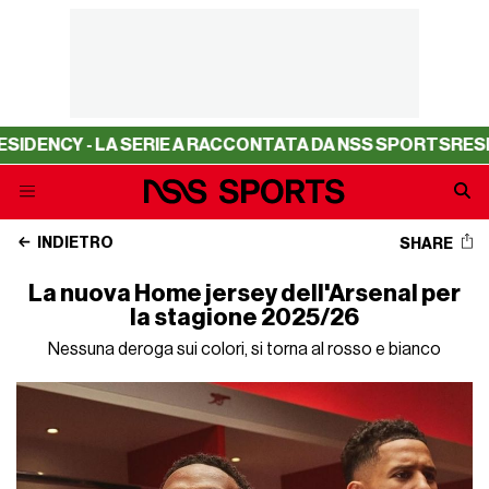
NCY - LA SERIE A RACCONTATA DA NSS SPORTS
RESIDENC
INDIETRO
SHARE
La nuova Home jersey dell'Arsenal per
la stagione 2025/26
Nessuna deroga sui colori, si torna al rosso e bianco