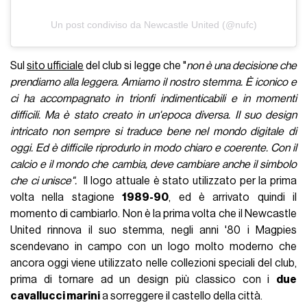
Un post condiviso da Newcastle United (@nufc)
Sul
sito ufficiale
del club si legge che "
non è una decisione che
prendiamo alla leggera. Amiamo il nostro stemma. È iconico e
ci ha accompagnato in trionfi indimenticabili e in momenti
difficili. Ma è stato creato in un'epoca diversa. Il suo design
intricato non sempre si traduce bene nel mondo digitale di
oggi. Ed è difficile riprodurlo in modo chiaro e coerente. Con il
calcio e il mondo che cambia, deve cambiare anche il simbolo
che ci unisce".
Il logo attuale è stato utilizzato per la prima
volta nella stagione
1989-90
, ed è arrivato quindi il
momento di cambiarlo. Non è la prima volta che il Newcastle
United rinnova il suo stemma, negli anni '80 i Magpies
scendevano in campo con un logo molto moderno che
ancora oggi viene utilizzato nelle collezioni speciali del club,
prima di tornare ad un design più classico con i
due
cavallucci marini
a sorreggere il castello della città.