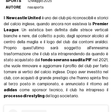
SPORTS
12 Maggio 2025
AUTORE
nss sports
Il
Newcastle United
è uno dei club più riconoscibili e storici
del calcio inglese, quando ancora non esisteva la
Premier
League
. Un estetica ben definita dalle strisce verticali
bianche e nere, dal colletto a polo, dagli sponsor alcolici al
centro della maglia e il logo del club dai contorni araldici.
Proprio quest'ultimo sarà soggetto all'ennesima
trasformazione che il club sta intraprendendo da quando è
stato acquistato dal
fondo sovrano saudita PIF
nel 2021,
che vuole rinnovare e aggiornare il profilo del club per farlo
tornare ai vertici del calcio inglese. Dopo aver investito nel
club, con acquisti di grande prestigio che l'hanno spinta fino
al terzo posto in campionato, e annunciato il ritorno ad
adidas
come sponsor tecnico, il club ha intrapreso il
processo di restyling
del logo societario.