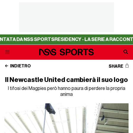
A DA NSS SPORTS
RESIDENCY - LA SERIE A RACCONTATA D
INDIETRO
SHARE
Il Newcastle United cambierà il suo logo
I tifosi dei Magpies però hanno paura di perdere la propria
anima