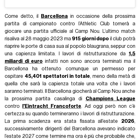
Come detto, il
Barcellona
in occasione della prossima
partita di campionato contro l’Athletic Club tornerà a
giocare una partita ufficiale al Camp Nou. L’ultimo match
risaliva al 28 maggio 2023 ma
915 giorni dopo
il club potrà
riaprire le porte di casa sua al popolo blaugrana, seppur con
una capienza limitata. I lavori di ristrutturazione da
1,5
miliardi di euro
infatti non sono ancora terminati ma il
Barcellona ha ottenuto comunque un permesso per
ospitare
45,401 spettatori in totale
, meno della metà di
quella che sarà la capienza totale una volta che i lavori
saranno terminati. Il Barcellona giocherà al Camp Nou anche
la prossima partita casalinga di
Champions League
contro
l'Eintracht Francoforte
. Ad oggi però non c’è
certezza su quando termineranno i lavori di ristrutturazione.
La prima scadenza era stata fissata all’estate
2026
,
successivamente dirigenti del Barcellona avevano indicato
l’estate 2027 come termine ma ora è più che probabile che,