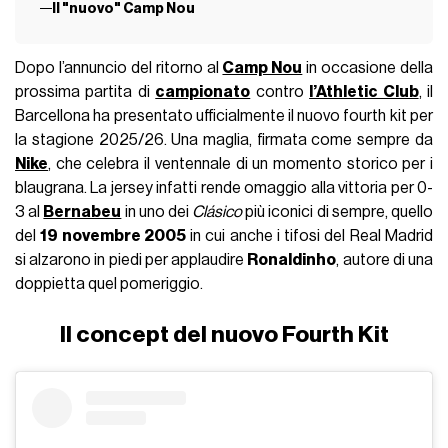
Il "nuovo" Camp Nou
Dopo l’annuncio del ritorno al
Camp Nou
in occasione della
prossima partita di
campionato
contro
l’Athletic Club
, il
Barcellona ha presentato ufficialmente il nuovo fourth kit per
la stagione 2025/26. Una maglia, firmata come sempre da
Nike
, che celebra il ventennale di un momento storico per i
blaugrana. La jersey infatti rende omaggio alla vittoria per 0-
3 al
Bernabeu
in uno dei
Clásico
più iconici di sempre, quello
del
19 novembre 2005
in cui anche i tifosi del Real Madrid
si alzarono in piedi per applaudire
Ronaldinho
, autore di una
doppietta quel pomeriggio.
Il concept del nuovo Fourth Kit