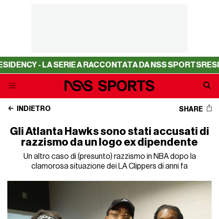
ENCY - LA SERIE A RACCONTATA DA NSS SPORTS
RESIDENC
INDIETRO
SHARE
Gli Atlanta Hawks sono stati accusati di
razzismo da un logo ex dipendente
Un altro caso di (presunto) razzismo in NBA dopo la
clamorosa situazione dei LA Clippers di anni fa