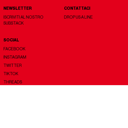
NEWSLETTER
CONTATTACI
ISCRIVITI AL NOSTRO
DROP US A LINE
SUBSTACK
SOCIAL
FACEBOOK
INSTAGRAM
TWITTER
TIKTOK
THREADS
Copyright ©2026 nss magazine srls
- All rights reserved
nss magazine srls - P.IVA 12275110968
©2026 nss magazine testata giornalistica registrata presso il Tribunale di
Milano. Aut. n° 77 del 13/5/2022