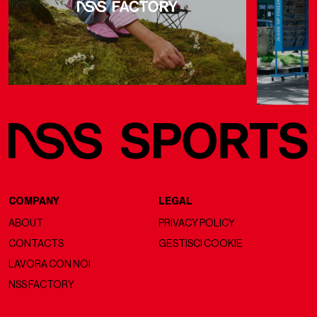
COMPANY
LEGAL
ABOUT
PRIVACY POLICY
CONTACTS
GESTISCI COOKIE
LAVORA CON NOI
NSS FACTORY