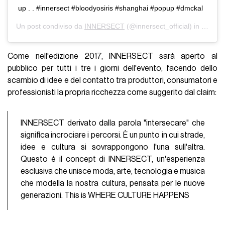
up . . #innersect #bloodyosiris #shanghai #popup #dmckal
Un post condiviso da
INNERSECT
(@innersect_official) in data:
O
Come nell'edizione 2017, INNERSECT sarà aperto al
pubblico per tutti i tre i giorni dell'evento, facendo dello
scambio di idee e del contatto tra produttori, consumatori e
professionisti la propria ricchezza come suggerito dal claim:
INNERSECT derivato dalla parola "intersecare" che
significa incrociare i percorsi. È un punto in cui strade,
idee e cultura si sovrappongono l'una sull'altra.
Questo è il concept di INNERSECT, un'esperienza
esclusiva che unisce moda, arte, tecnologia e musica
che modella la nostra cultura, pensata per le nuove
generazioni. This is WHERE CULTURE HAPPENS