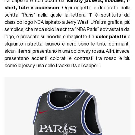
La capsule è composta da
varsity jackets, hoodies, t-
shirt, tute e accessori
. Ogni oggetto è decorato dalla
scritta “Paris” nella quale la lettera “I” è sostituita dal
classico logo NBA ispirato a Jerry West. Un’altra grafica, più
semplice, che reca solo la scritta “NBA Paris” sovrastata dal
logo, è presente su hoodie e magliette.
La
color palette
è
alquanto ristretta: bianco e nero sono le tinte dominanti,
alcuni item si presentano in una colorway rossa. Altri, invece,
presentano accenti colorati e contrasti tra rosso e blu
come le jersey, una delle tracksuits e i cappelli.