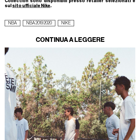
Collection
sono disponibili presso retailer selezionati e
sul
sito ufficiale Nike
.
NBA
NBA 2019 2020
NIKE
CONTINUA A LEGGERE