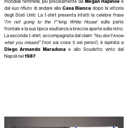
mondiali femminili, più precisamente da
Megan Rapinoe
e
dal suo rifiuto di andare alla
Casa Bianca
dopo la vittoria
degli Stati Uniti. La t-shirt presenta infatti la celebre frase
'
I’m not going to the f**king White House'
sulla parte
frontale e la sua tipica esultanza a braccia aperte sulla retro.
La seconda t-shirt, accompagnata dal claim
“You don’t know
what you missed”
(‘non sai cosa ti sei perso’), è ispirata a
Diego Armando
Maradona
e allo Scudetto vinto dal
Napoli nel
1987
.