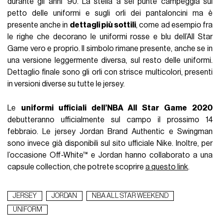
durante gli anni ’90. La stella a sei punte campeggia sul
petto delle uniformi e sugli orli dei pantaloncini ma è
presente anche in
dettagli più sottili
, come ad esempio fra
le righe che decorano le uniformi rosse e blu dell’All Star
Game vero e proprio. Il simbolo rimane presente, anche se in
una versione leggermente diversa, sul resto delle uniformi.
Dettaglio finale sono gli orli con strisce multicolori, presenti
in versioni diverse su tutte le jersey.
Le
uniformi ufficiali dell’NBA All Star Game 2020
debutteranno ufficialmente sul campo il prossimo 14
febbraio. Le jersey Jordan Brand Authentic e Swingman
sono invece già disponibili sul sito ufficiale Nike. Inoltre, per
l’occasione Off-White™ e Jordan hanno collaborato a una
capsule collection, che potrete scoprire
a questo link
.
JERSEY
JORDAN
NBA ALL STAR WEEKEND
UNIFORM