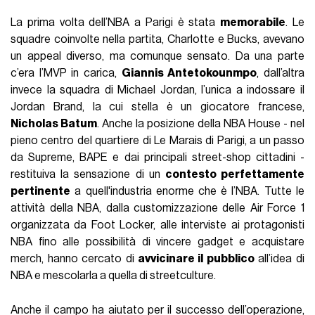
La prima volta dell’NBA a Parigi è stata
memorabile
. Le
squadre coinvolte nella partita, Charlotte e Bucks, avevano
un appeal diverso, ma comunque sensato. Da una parte
c’era l’MVP in carica,
Giannis Antetokounmpo
, dall’altra
invece la squadra di Michael Jordan, l’unica a indossare il
Jordan Brand, la cui stella è un giocatore francese,
Nicholas Batum
. Anche la posizione della NBA House - nel
pieno centro del quartiere di Le Marais di Parigi, a un passo
da Supreme, BAPE e dai principali street-shop cittadini -
restituiva la sensazione di un
contesto perfettamente
pertinente
a quell'industria enorme che è l’NBA. Tutte le
attività della NBA, dalla customizzazione delle Air Force 1
organizzata da Foot Locker, alle interviste ai protagonisti
NBA fino alle possibilità di vincere gadget e acquistare
merch, hanno cercato di
avvicinare il pubblico
all’idea di
NBA e mescolarla a quella di streetculture.
Anche il campo ha aiutato per il successo dell’operazione,