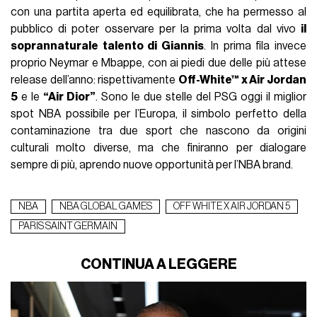
con una partita aperta ed equilibrata, che ha permesso al
pubblico di poter osservare per la prima volta dal vivo
il
soprannaturale talento di Giannis
. In prima fila invece
proprio Neymar e Mbappe, con ai piedi due delle più attese
release dell’anno: rispettivamente
Off-White™ x Air Jordan
5
e le
“Air Dior”
. Sono le due stelle del PSG oggi il miglior
spot NBA possibile per l’Europa, il simbolo perfetto della
contaminazione tra due sport che nascono da origini
culturali molto diverse, ma che finiranno per dialogare
sempre di più, aprendo nuove opportunità per l’NBA brand.
NBA
NBA GLOBAL GAMES
OFF WHITE X AIR JORDAN 5
PARIS SAINT GERMAIN
CONTINUA A LEGGERE