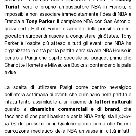
Turiaf
, vero e proprio ambasciatore NBA in Francia, è
impossibile non associare immediatamente l’idea di NBA e
Francia a
Tony Parker
, il campione NBA con San Antonio,
quasi-certo Hall-of-Famer e simbolo della possibilità per i
giocatori europei di riuscire a conquistare gli States. Tony
Parker è l’ospite più atteso a tutti gli eventi che NBA ha
organizzato in città per la partita: sarà sia alla NBA House in
centro a Parigi che ospite speciale sul parquet prima che
Charlotte Hornets e Milwaukee Bucks si contendano la palla
a due.
La scelta di utilizzare Parigi come centro nevralgico
dell’intera settimana di eventi che culminano nella partita è
infatti tanto assimilabile a un insieme di
fattori culturali
quanto a
dinamiche commerciali e di brand
, che
facciano sì che per il basket e per la NBA Parigi sia il
place-
to-be
dei prossimi anni. Qualche giorno prima che l’intero
carrozzone mediatico della NBA arrivasse in città infatti,