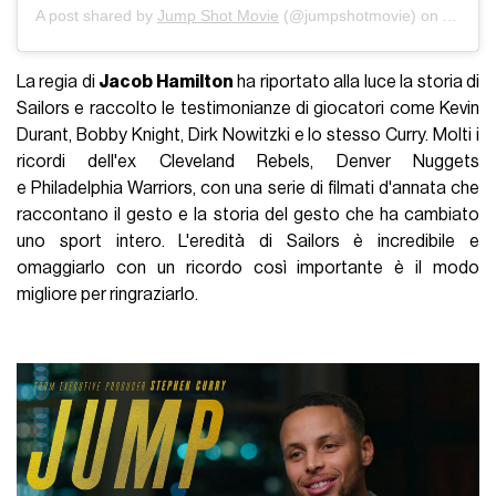
A post shared by
Jump Shot Movie
(@jumpshotmovie) on
Apr 9, 
La regia di
Jacob Hamilton
ha riportato alla luce la storia di
Sailors e raccolto le testimonianze di giocatori come Kevin
Durant, Bobby Knight, Dirk Nowitzki e lo stesso Curry. Molti i
ricordi dell'ex Cleveland Rebels, Denver Nuggets
e Philadelphia Warriors, con una serie di filmati d'annata che
raccontano il gesto e la storia del gesto che ha cambiato
uno sport intero. L'eredità di Sailors è incredibile e
omaggiarlo con un ricordo così importante è il modo
migliore per ringraziarlo.