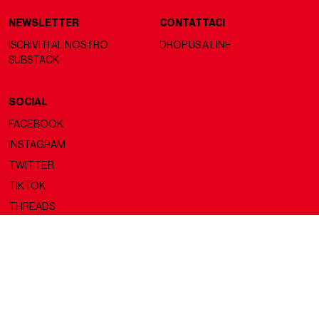
NEWSLETTER
CONTATTACI
ISCRIVITI AL NOSTRO
DROP US A LINE
SUBSTACK
SOCIAL
FACEBOOK
INSTAGRAM
TWITTER
TIKTOK
THREADS
Copyright ©2026 nss magazine srls
- All rights reserved
nss magazine srls - P.IVA 12275110968
©2026 nss magazine testata giornalistica registrata presso il Tribunale di
Milano. Aut. n° 77 del 13/5/2022