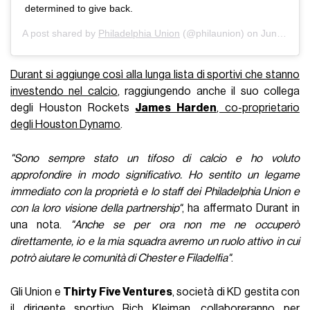
determined to give back.
A post shared by
Philadelphia Union
(@philaunion) on
Jun 15, 2020 at 9:25am PDT
Durant si aggiunge così alla lunga lista di sportivi che stanno
investendo nel calcio
, raggiungendo anche il suo collega
degli Houston Rockets
James Harden
, co-proprietario
degli Houston Dynamo
.
"Sono sempre stato un tifoso di calcio e ho voluto
approfondire in modo significativo. Ho sentito un legame
immediato con la proprietà e lo staff dei Philadelphia Union e
con la loro visione della partnership"
, ha affermato Durant in
una nota.
"Anche se per ora non me ne occuperò
direttamente, io e la mia squadra avremo un ruolo attivo in cui
potrò aiutare le comunità di Chester e Filadelfia"
.
Gli Union e
Thirty Five Ventures
, società di KD gestita con
il dirigente sportivo Rich Kleiman, collaboreranno per