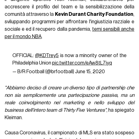
accrescere il profilo del team e la sensibilizzazione della
comunità attraverso la
Kevin Durant Charity Foundation
,
sviluppando programmi per affrontare l'ingiustizia razziale e
sociale e ed il recupero dalla pandemia,
temi sensibili anche
per il mondo NBA
.
OFFICIAL:
@KDTrey5
is now a minority owner of the
Philadelphia Union
pic.twitter.com/eAw8tL7jyq
— B/R Football (@brfootball)
June 15, 2020
"Abbiamo deciso di creare un diverso tipo di partnership che
non sia semplicemente una partecipazione passiva, ma un
reale coinvolgimento nel marketing e nello sviluppo del
business dell'intero team di Thirty Five Ventures"
, ha spiegato
Kleiman.
Causa Coronavirus, il campionato di MLS era stato sospeso