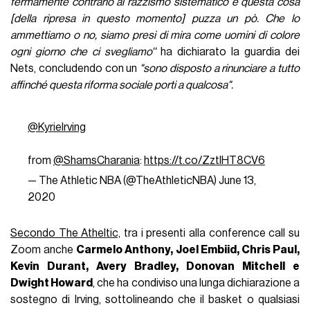
fermamente contrario al razzismo sistematico e questa cosa
[della ripresa in questo momento] puzza un pò. Che lo
ammettiamo o no, siamo presi di mira come uomini di colore
ogni giorno che ci svegliamo''
ha dichiarato la guardia dei
Nets, concludendo con un
"sono disposto a rinunciare a tutto
affinché questa riforma sociale porti a qualcosa".
@KyrieIrving
from
@ShamsCharania
:
https://t.co/ZztlHT8CV6
— The Athletic NBA (@TheAthleticNBA)
June 13,
2020
Secondo The Atheltic,
tra i presenti alla conference call su
Zoom anche
Carmelo Anthony, Joel Embiid, Chris Paul,
Kevin Durant, Avery Bradley, Donovan Mitchell e
Dwight Howard
, che ha condiviso una lunga dichiarazione a
sostegno di Irving, sottolineando che il basket o qualsiasi