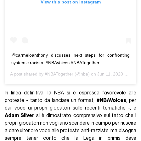
View this post on Instagram
@carmeloanthony discusses next steps for confronting
systemic racism. #NBAVoices #NBATogether
A post shared by
#NBATogether
(@nba) on
Jun 11, 2020 at 8:23pm PDT
In linea definitiva, la NBA si è espressa favorevole alle
proteste - tanto da lanciare un format,
#NBAVoices
, per
dar voce ai propri giocatori sulle recenti tematiche -, e
Adam Silver
si è dimostrato comprensivo sul fatto che i
propri giocatori non vogliano scendere in campo per riuscire
a dare ulteriore voce alle proteste anti-razziste, ma bisogna
sempre tener conto che la Lega in primis deve