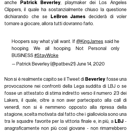
anche
Patrick Beverley
, playmaker dei Los Angeles
Clippers, il quale ha sostanzialmente chiuso la questione
dichiarando che se
LeBron James
deciderà di voler
tornare a giocare, allora tutti dovranno farlo.
Hoopers say what y’all want. If
@KingJames
said he
hooping. We all hooping. Not Personal only
BUSINESS
#StayWoke
— Patrick Beverley (@patbev21)
June 14, 2020
Non si è realmente capito se il Tweet di
Beverley
fosse una
provocazione nei confronti della Lega suddita di LBJ o se
fosse un attestato di stima indiretto verso il numero 23 dei
Lakers, il quale, oltre a non aver partecipato alla call di
venerdì, non si è nemmeno opposto alla ripresa della
stagione, scelta motivata dal fatto che i gialloviola sono una
tra le squadre favorite per la vittoria finale e, in più, a
LBJ
-
anagraficamente non più così giovane - non rimarrebbero