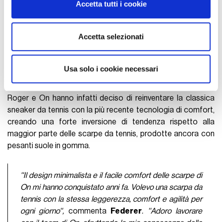
Accetta tutti i cookie
dalla Dichiarazione sui cookie.
Utilizziamo i cookie per personalizzare contenuti ed
Accetta selezionati
annunci, per fornire funzionalità dei social media e per
analizzare il nostro traffico. Condividiamo inoltre
informazioni sul modo in cui utilizza il nostro sito con i
Usa solo i cookie necessari
nostri partner che si occupano di analisi dei dati web,
pubblicità e social media, i quali potrebbero combinarle
Roger e On hanno infatti deciso di reinventare la classica
con altre informazioni che ha fornito loro o che hanno
sneaker da tennis con la più recente tecnologia di comfort,
raccolto dal suo utilizzo dei loro servizi.
creando una forte inversione di tendenza rispetto alla
maggior parte delle scarpe da tennis, prodotte ancora con
pesanti suole in gomma.
''Il design minimalista e il facile comfort delle scarpe di
On mi hanno conquistato anni fa. Volevo una scarpa da
tennis con la stessa leggerezza, comfort e agilità per
ogni giorno'',
commenta
Federer
. ''Adoro lavorare