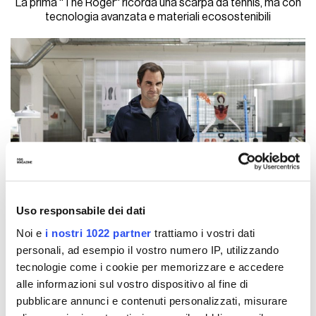
La prima ''The Roger'' ricorda una scarpa da tennis, ma con
tecnologia avanzata e materiali ecosostenibili
Uso responsabile dei dati
Noi e
i nostri 1022 partner
trattiamo i vostri dati
personali, ad esempio il vostro numero IP, utilizzando
tecnologie come i cookie per memorizzare e accedere
SPORTS
06 Luglio 2020
alle informazioni sul vostro dispositivo al fine di
AUTORE
Federico Rossi
pubblicare annunci e contenuti personalizzati, misurare