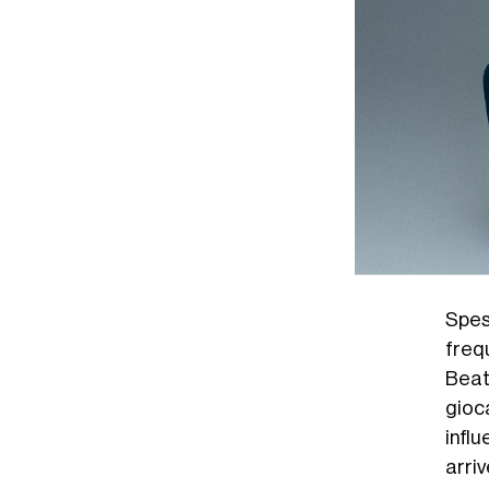
Spes
freq
Beat
gioc
infl
arri