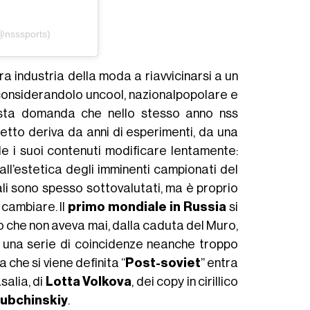
(@nsssports)
 industria della moda a riavvicinarsi a un
considerandolo uncool, nazionalpopolare e
uesta domanda che nello stesso anno nss
ogetto deriva da anni di esperimenti, da una
 i suoi contenuti modificare lentamente:
all’estetica degli imminenti campionati del
ali sono spesso sottovalutati, ma è proprio
 cambiare. Il
primo mondiale in Russia
si
io che non aveva mai, dalla caduta del Muro,
 una serie di coincidenze neanche troppo
 che si viene definita “
Post-soviet
” entra
salia, di
Lotta Volkova
, dei copy in cirillico
ubchinskiy
.