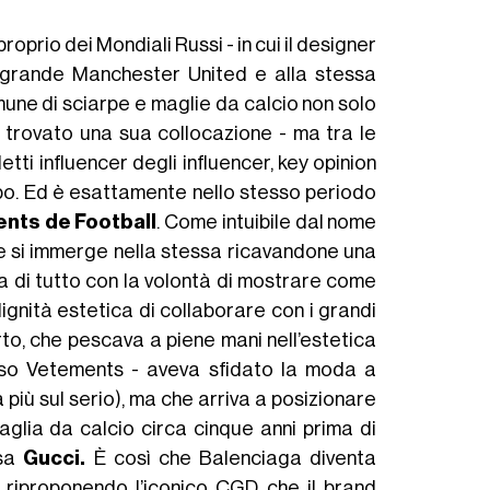
oprio dei Mondiali Russi - in cui il designer
l grande Manchester United e alla stessa
une di sciarpe e maglie da calcio non solo
 trovato una sua collocazione - ma tra le
tti influencer degli influencer, key opinion
po. Ed è esattamente nello stesso periodo
nts de Football
. Come intuibile dal nome
 e si immerge nella stessa ricavandone una
ma di tutto con la volontà di mostrare come
gnità estetica di collaborare con i grandi
to, che pescava a piene mani nell’estetica
sso Vetements - aveva sfidato la moda a
più sul serio), ma che arriva a posizionare
glia da calcio circa cinque anni prima di
ssa
Gucci.
È così che Balenciaga diventa
iproponendo l’iconico CGD che il brand