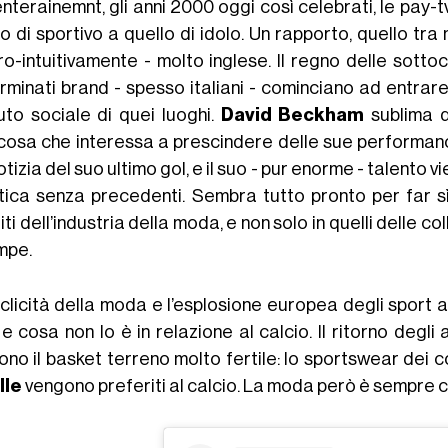
enterainemnt, gli anni 2000 oggi così celebrati, le pay-t
o di sportivo a quello di idolo. Un rapporto, quello tra
ro-intuitivamente - molto inglese. Il regno delle sottoc
rminati brand - spesso italiani - cominciano ad entrar
uto sociale di quei luoghi.
David Beckham
sublima q
cosa che interessa a prescindere delle sue performance 
otizia del suo ultimo gol, e il suo - pur enorme - talent
tica senza precedenti. Sembra tutto pronto per far sì 
iti dell’industria della moda, e non solo in quelli delle 
mpe.
iclicità della moda e l’esplosione europea degli sport 
 e cosa non lo è in relazione al calcio. Il ritorno degl
no il basket terreno molto fertile: lo sportswear dei co
lle
vengono preferiti al calcio. La moda però è sempre cicl