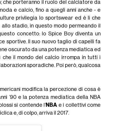
v, che porteranno il ruolo del calciatore da
 moda e calcio, fino a quegli anni anche - e
ulture privilegia lo sportswear ed è lì che
e allo stadio, in questo modo permeando il
uesto concetto: lo Spice Boy diventa un
sportive. Il suo nuovo taglio di capelli fa
o viene oscurato da una potenza mediatica ed
che il mondo del calcio irrompa in tutti i
collaborazioni sporadiche. Poi però, qualcosa
americani modifica la percezione di cosa è
i anni ‘90 e la potenza mediatica della NBA
lossi si contende l’
NBA
e i collettivi come
ica e, di colpo, arriva il 2017.