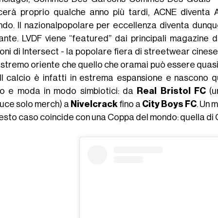
ncerà proprio qualche anno più tardi, ACNE diventa
ndo. Il nazionalpopolare per eccellenza diventa dunq
ante. LVDF viene “featured” dai principali magazine de
oni di Intersect - la popolare fiera di streetwear cinese
’estremo oriente che quello che oramai può essere quasi
 Il calcio è infatti in estrema espansione e nascon
io e moda in modo simbiotici: da
Real
Bristol FC
(u
uce solo merch) a
Nivelcrack
fino a
City Boys FC
. Un 
uesto caso coincide con una Coppa del mondo: quella di