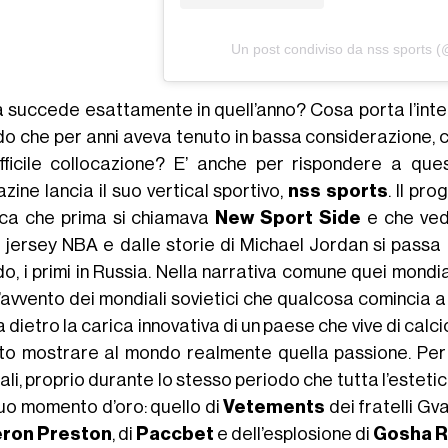
Un post condiviso da nss sports 
 succede esattamente in quell’anno? Cosa porta l’intera
o che per anni aveva tenuto in bassa considerazione, 
ifficile collocazione? E’ anche per rispondere a q
zine lancia il suo vertical sportivo,
nss sports
. Il pr
ica che prima si chiamava
New Sport Side
e che vede
e jersey NBA e dalle storie di Michael Jordan si passa 
o, i primi in Russia. Nella narrativa comune quei mondi
l’avvento dei mondiali sovietici che qualcosa comincia a
 dietro la carica innovativa di un paese che vive di calc
to mostrare al mondo realmente quella passione. Per
li, proprio durante lo stesso periodo che tutta l’estetica
suo momento d’oro: quello di
Vetements
dei fratelli Gva
ron Preston
, di
Paccbet
e dell’esplosione di
Gosha R