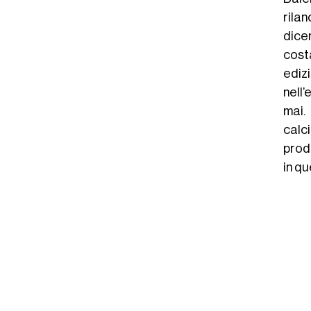
rila
dice
cost
edizi
nell
mai.
calc
prod
in q