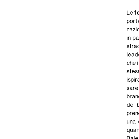
Le
f
port
nazi
in p
strad
lead
che 
stes
ispi
sare
bran
del 
pren
una 
quan
Bale