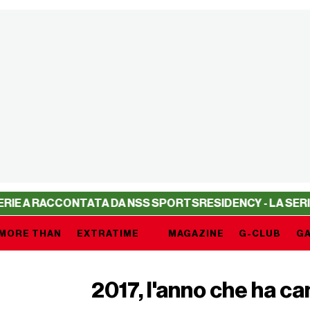
 RACCONTATA DA NSS SPORTS
RESIDENCY - LA SERIE A R
MORE THAN
EXTRATIME
MAGAZINE
G-CLUB
GA
2017, l'anno che ha ca