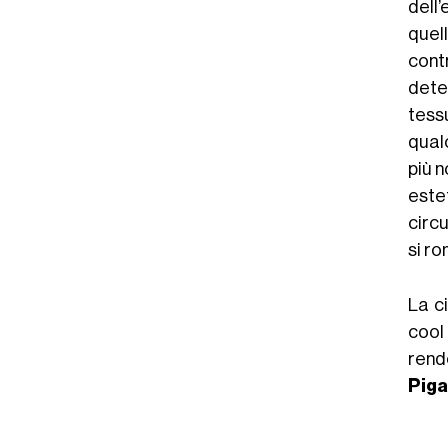
dell’
quell
cont
dete
tess
qual
più n
este
circu
si ro
La c
cool
rendo
Piga