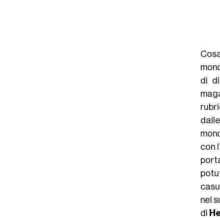
Cosa
mond
di d
maga
rubr
dall
mond
con 
porta
potu
casua
nel 
di
He