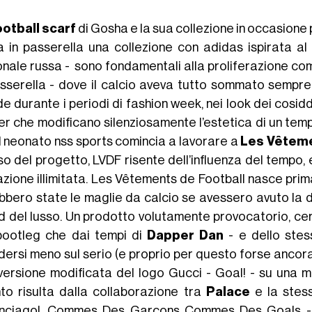
ootball scarf
di Gosha e la sua collezione in occasione pr
a in passerella una collezione con adidas ispirata a
onale russa - sono fondamentali alla proliferazione com
asserella - dove il calcio aveva tutto sommato sempre
e durante i periodi di fashion week, nei look dei cosidde
er che modificano silenziosamente l’estetica di un tem
il neonato nss sports comincia a lavorare a
Les Vêteme
so del progetto, LVDF risente dell’influenza del tempo,
razione illimitata. Les Vêtements de Football nasce pri
bbero state le maglie da calcio se avessero avuto la di
d del lusso. Un prodotto volutamente provocatorio, cer
bootleg che dai tempi di
Dapper Dan
- e dello ste
dersi meno sul serio (e proprio per questo forse ancora 
versione modificata del logo Gucci - Goal! - su una ma
to risulta dalla collaborazione tra
Palace
e la ste
nciagol, Commes Des Garcons Commes Des Goals - r