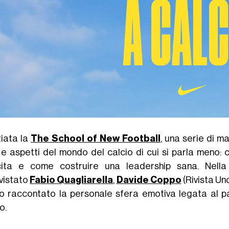
ziata la
The School of New Football
, una serie di 
 e aspetti del mondo del calcio di cui si parla meno: 
ncita e come costruire una leadership sana. Nella
rvistato
Fabio Quagliarella
,
Davide Coppo
(Rivista Und
o raccontato la personale sfera emotiva legata al p
o.