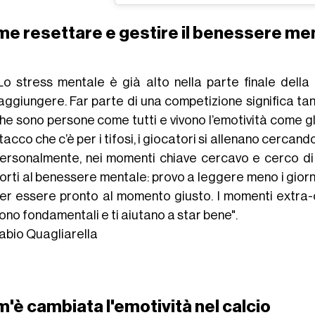
e resettare e gestire il benessere me
Lo stress mentale è già alto nella parte finale della
aggiungere. Far parte di una competizione significa tan
he sono persone come tutti e vivono l’emotività come gli 
tacco che c’è per i tifosi, i giocatori si allenano cercan
ersonalmente, nei momenti chiave cercavo e cerco di is
orti al benessere mentale: provo a leggere meno i giornal
er essere pronto al momento giusto. I momenti extra
ono fondamentali e ti aiutano a star bene".
abio Quagliarella
'è cambiata l'emotività nel calcio