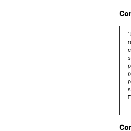
Com
"
r
c
s
p
p
p
s
F
Com