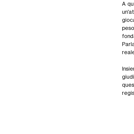
A qua
un'a
gioca
peso
fond
Parl
reale
Insie
giudi
ques
regis