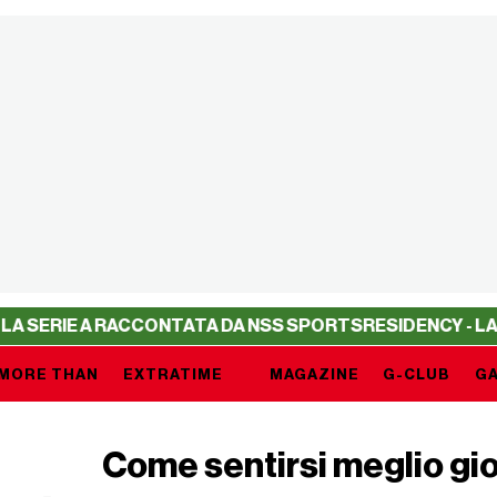
ERIE A RACCONTATA DA NSS SPORTS
RESIDENCY - LA SERI
MORE THAN
EXTRATIME
MAGAZINE
G-CLUB
GA
Come sentirsi meglio gi