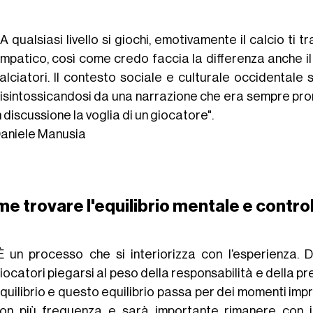
A qualsiasi livello si giochi, emotivamente il calcio ti t
mpatico, così come credo faccia la differenza anche il
alciatori. Il contesto sociale e culturale occidental
isintossicandosi da una narrazione che era sempre pron
n discussione la voglia di un giocatore".
aniele Manusia
e trovare l'equilibrio mentale e control
È un processo che si interiorizza con l’esperienza. D
iocatori piegarsi al peso della responsabilità e della pr
quilibrio e questo equilibrio passa per dei momenti impres
on più frequenza e sarà importante rimanere con i 