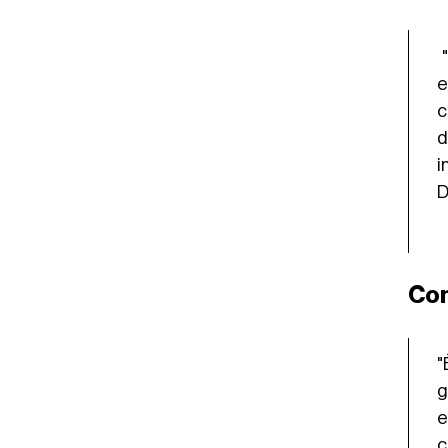
"
e
c
d
i
D
Com
"
g
e
c