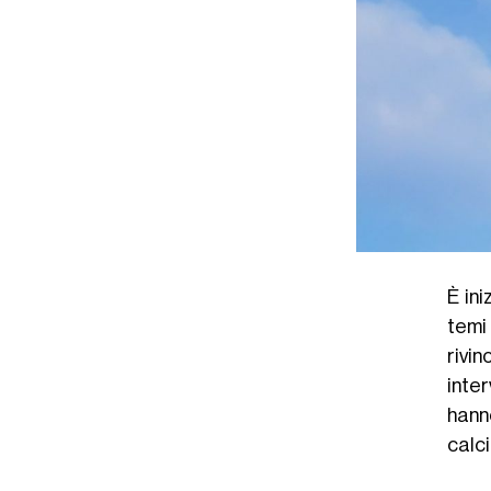
È ini
temi
rivi
inte
hann
calci