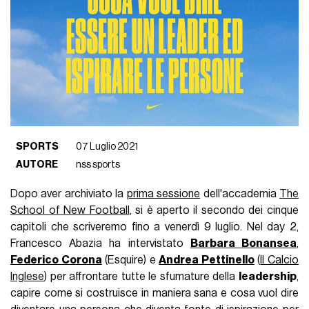
SPORTS
07 Luglio 2021
AUTORE
nss sports
Dopo aver archiviato la
prima sessione
dell'accademia
The
School of New Football
, si è aperto il secondo dei cinque
capitoli che scriveremo fino a venerdì 9 luglio. Nel day 2,
Francesco Abazia ha intervistato
Barbara Bonansea
,
Federico Corona
(Esquire) e
Andrea Pettinello
(
Il Calcio
Inglese
) per affrontare tutte le sfumature della
leadership
,
capire come si costruisce in maniera sana e cosa vuol dire