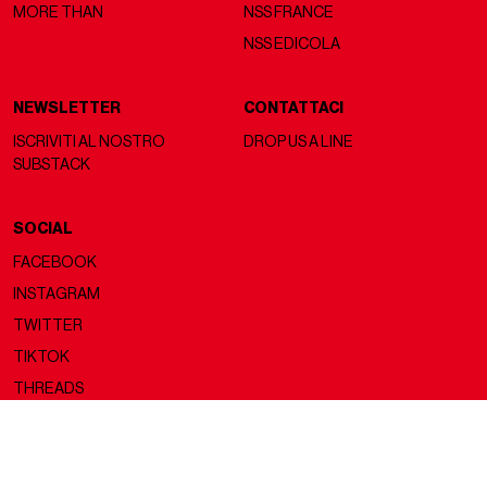
MORE THAN
NSS FRANCE
NSS EDICOLA
NEWSLETTER
CONTATTACI
ISCRIVITI AL NOSTRO
DROP US A LINE
SUBSTACK
SOCIAL
FACEBOOK
INSTAGRAM
TWITTER
TIKTOK
THREADS
Copyright ©2026 nss magazine srls
- All rights reserved
nss magazine srls - P.IVA 12275110968