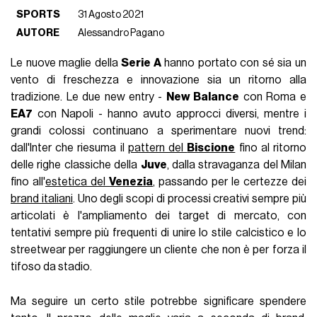
SPORTS
31 Agosto 2021
AUTORE
Alessandro Pagano
Le nuove maglie della
Serie A
hanno portato con sé sia un
vento di freschezza e innovazione sia un ritorno alla
tradizione. Le due new entry -
New Balance
con Roma e
EA7
con Napoli - hanno avuto approcci diversi, mentre i
grandi colossi continuano a sperimentare nuovi trend:
dall'Inter che riesuma il
pattern del
Biscione
fino al ritorno
delle righe classiche della
Juve
, dalla stravaganza del Milan
fino all'
estetica del
Venezia
, passando per le certezze dei
brand italiani
. Uno degli scopi di processi creativi sempre più
articolati è l'ampliamento dei target di mercato, con
tentativi sempre più frequenti di unire lo stile calcistico e lo
streetwear per raggiungere un cliente che non è per forza il
tifoso da stadio.
Ma seguire un certo stile potrebbe significare spendere