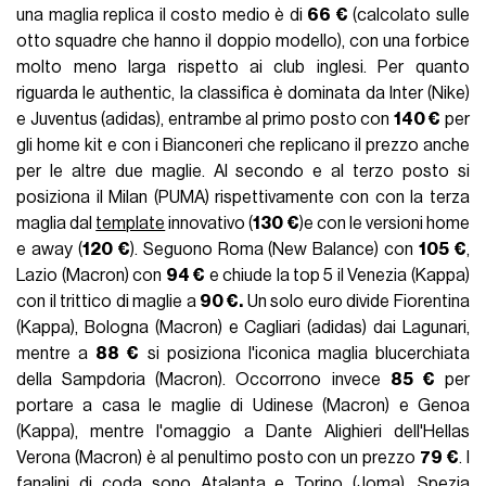
una maglia replica il costo medio è di
66 €
(calcolato sulle
otto squadre che hanno il doppio modello), con una forbice
molto meno larga rispetto ai club inglesi. Per quanto
riguarda le authentic, la classifica è dominata da Inter (Nike)
e Juventus (adidas), entrambe al primo posto con
140 €
per
gli home kit e con i Bianconeri che replicano il prezzo anche
per le altre due maglie. Al secondo e al terzo posto si
posiziona il Milan (PUMA) rispettivamente con con la terza
maglia dal
template
innovativo (
130 €
)e con le versioni home
e away (
120 €
). Seguono Roma (New Balance) con
105 €
,
Lazio (Macron) con
94 €
e chiude la top 5 il Venezia (Kappa)
con il trittico di maglie a
90 €.
Un solo euro divide Fiorentina
(Kappa), Bologna (Macron) e Cagliari (adidas) dai Lagunari,
mentre a
88 €
si posiziona l'iconica maglia blucerchiata
della Sampdoria (Macron). Occorrono invece
85 €
per
portare a casa le maglie di Udinese (Macron) e Genoa
(Kappa), mentre l'omaggio a Dante Alighieri dell'Hellas
Verona (Macron) è al penultimo posto con un prezzo
79 €
. I
fanalini di coda sono Atalanta e Torino (Joma), Spezia