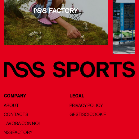
COMPANY
LEGAL
ABOUT
PRIVACY POLICY
CONTACTS
GESTISCI COOKIE
LAVORA CON NOI
NSS FACTORY