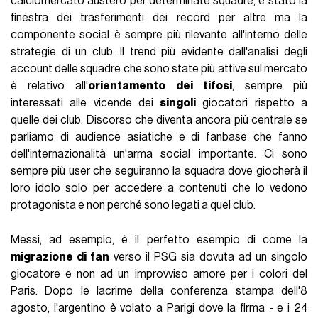
calciomercato austero per determinate squadre, è stato la
finestra dei trasferimenti dei record per altre ma la
componente social è sempre più rilevante all'interno delle
strategie di un club. Il trend più evidente dall'analisi degli
account delle squadre che sono state più attive sul mercato
è relativo all'
orientamento dei tifosi
, sempre più
interessati alle vicende dei
singoli
giocatori rispetto a
quelle dei club. Discorso che diventa ancora più centrale se
parliamo di audience asiatiche e di fanbase che fanno
dell'internazionalità un'arma social importante. Ci sono
sempre più user che seguiranno la squadra dove giocherà il
loro idolo solo per accedere a contenuti che lo vedono
protagonista e non perché sono legati a quel club.
Messi, ad esempio, è il perfetto esempio di come la
migrazione di fan
verso il PSG sia dovuta ad un singolo
giocatore e non ad un improvviso amore per i colori del
Paris. Dopo le lacrime della conferenza stampa dell'8
agosto, l'argentino è volato a Parigi dove la firma - e i 24