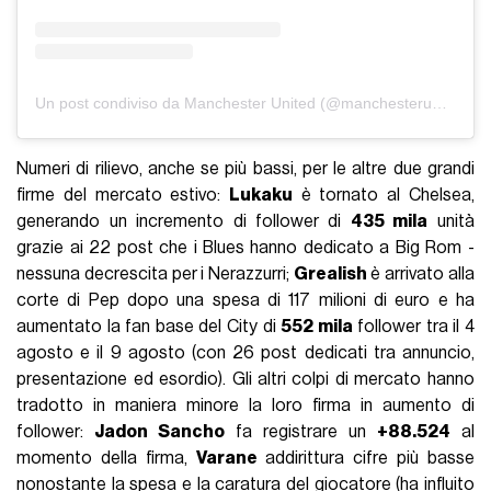
Un post condiviso da Manchester United (@manchesterunited)
Numeri di rilievo, anche se più bassi, per le altre due grandi
firme del mercato estivo:
Lukaku
è tornato al Chelsea,
generando un incremento di follower di
435 mila
unità
grazie ai 22 post che i Blues hanno dedicato a Big Rom -
nessuna decrescita per i Nerazzurri;
Grealish
è arrivato alla
corte di Pep dopo una spesa di 117 milioni di euro e ha
aumentato la fan base del City di
552 mila
follower tra il 4
agosto e il 9 agosto (con 26 post dedicati tra annuncio,
presentazione ed esordio). Gli altri colpi di mercato hanno
tradotto in maniera minore la loro firma in aumento di
follower:
Jadon Sancho
fa registrare un
+88.524
al
momento della firma,
Varane
addirittura cifre più basse
nonostante la spesa e la caratura del giocatore (ha influito