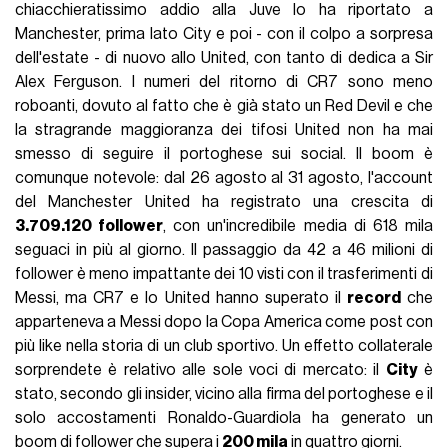
chiacchieratissimo addio alla Juve lo ha riportato a
Manchester, prima lato City e poi - con il colpo a sorpresa
dell'estate - di nuovo allo United, con tanto di dedica a Sir
Alex Ferguson. I numeri del ritorno di CR7 sono meno
roboanti, dovuto al fatto che è già stato un Red Devil e che
la stragrande maggioranza dei tifosi United non ha mai
smesso di seguire il portoghese sui social. Il boom è
comunque notevole: dal 26 agosto al 31 agosto, l'account
del Manchester United ha registrato una crescita di
3.709.120 follower
, con un'incredibile media di 618 mila
seguaci in più al giorno. Il passaggio da 42 a 46 milioni di
follower è meno impattante dei 10 visti con il trasferimenti di
Messi, ma CR7 e lo United hanno superato il
record
che
apparteneva a Messi dopo la Copa America come post con
più like nella storia di un club sportivo. Un effetto collaterale
sorprendete è relativo alle sole voci di mercato: il
City
è
stato, secondo gli insider, vicino alla firma del portoghese e il
solo accostamenti Ronaldo-Guardiola ha generato un
boom di follower che supera i
200 mila
in quattro giorni.