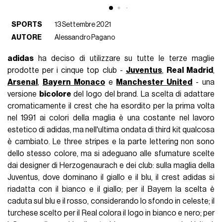
SPORTS
13 Settembre 2021
AUTORE
Alessandro Pagano
adidas
ha deciso di utilizzare su tutte le terze maglie
prodotte per i cinque top club -
Juventus
,
Real Madrid
,
Arsenal
,
Bayern Monaco
e
Manchester United
- una
versione
bicolore
del logo del brand. La scelta di adattare
cromaticamente il crest che ha esordito per la prima volta
nel 1991 ai colori della maglia è una costante nel lavoro
estetico di adidas, ma nell'ultima ondata di third kit qualcosa
è cambiato. Le three stripes e la parte lettering non sono
dello stesso colore, ma si adeguano alle sfumature scelte
dai designer di Herzogenaurach e dei club: sulla maglia della
Juventus, dove dominano il giallo e il blu, il crest adidas si
riadatta con il bianco e il giallo; per il Bayern la scelta è
caduta sul blu e il rosso, considerando lo sfondo in celeste; il
turchese scelto per il Real colora il logo in bianco e nero; per