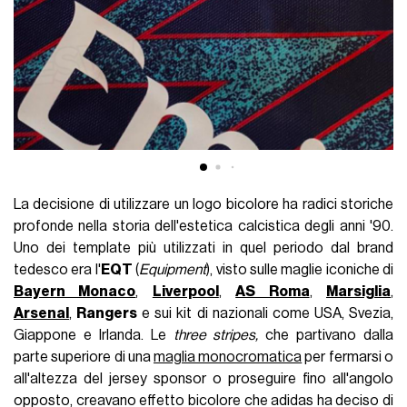
La decisione di utilizzare un logo bicolore ha radici storiche
profonde nella storia dell'estetica calcistica degli anni '90.
Uno dei template più utilizzati in quel periodo dal brand
tedesco era l'
EQT
(
Equipment
), visto sulle maglie iconiche di
Bayern Monaco
,
Liverpool
,
AS Roma
,
Marsiglia
,
Arsenal
,
Rangers
e sui kit di nazionali come USA, Svezia,
Giappone e Irlanda. Le
three stripes,
che partivano dalla
parte superiore di una
maglia monocromatica
per fermarsi o
all'altezza del jersey sponsor o proseguire fino all'angolo
opposto, creavano effetto bicolore che adidas ha deciso di