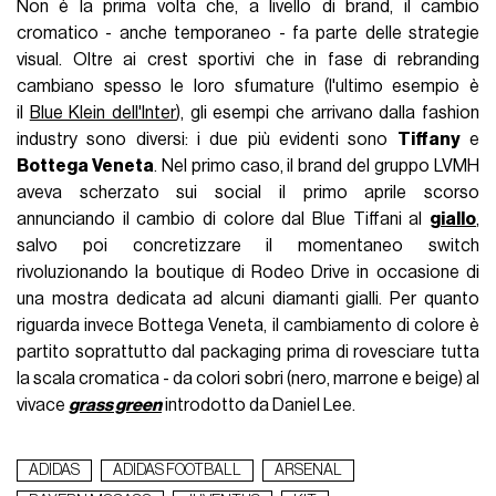
Non è la prima volta che, a livello di brand, il cambio
cromatico - anche temporaneo - fa parte delle strategie
visual. Oltre ai crest sportivi che in fase di rebranding
cambiano spesso le loro sfumature (l'ultimo esempio è
il
Blue Klein dell'Inter
), gli esempi che arrivano dalla fashion
industry sono diversi: i due più evidenti sono
Tiffany
e
Bottega Veneta
. Nel primo caso, il brand del gruppo LVMH
aveva scherzato sui social il primo aprile scorso
annunciando il cambio di colore dal Blue Tiffani al
giallo
,
salvo poi concretizzare il momentaneo switch
rivoluzionando la boutique di Rodeo Drive in occasione di
una mostra dedicata ad alcuni diamanti gialli. Per quanto
riguarda invece Bottega Veneta, il cambiamento di colore è
partito soprattutto dal packaging prima di rovesciare tutta
la scala cromatica - da colori sobri (nero, marrone e beige) al
vivace
grass green
introdotto da Daniel Lee.
ADIDAS
ADIDAS FOOTBALL
ARSENAL