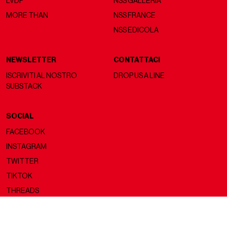
LVDF
NSS GALLERIA
MORE THAN
NSS FRANCE
NSS EDICOLA
NEWSLETTER
CONTATTACI
ISCRIVITI AL NOSTRO
DROP US A LINE
SUBSTACK
SOCIAL
FACEBOOK
INSTAGRAM
TWITTER
TIKTOK
THREADS
Copyright ©2026 nss magazine srls
- All rights reserved