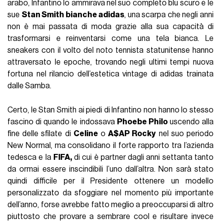
arabo, Infantino lo ammirava nel suo completo blu scuro e le
sue
Stan Smith bianche adidas
, una scarpa che negli anni
non è mai passata di moda grazie alla sua capacità di
trasformarsi e reinventarsi come una tela bianca. Le
sneakers con il volto del noto tennista statunitense hanno
attraversato le epoche, trovando negli ultimi tempi nuova
fortuna nel rilancio dell’estetica vintage di adidas trainata
dalle Samba.
Certo, le Stan Smith ai piedi di Infantino non hanno lo stesso
fascino di quando le indossava
Phoebe Philo
uscendo alla
fine delle sfilate di
Celine
o
A$AP Rocky
nel suo periodo
New Normal, ma consolidano il forte rapporto tra l’azienda
tedesca e la
FIFA,
di cui è partner dagli anni settanta tanto
da ormai essere inscindibili l’uno dall’altra. Non sarà stato
quindi difficile per il Presidente ottenere un modello
personalizzato da sfoggiare nel momento più importante
dell’anno, forse avrebbe fatto meglio a preoccuparsi di altro
piuttosto che provare a sembrare cool e risultare invece