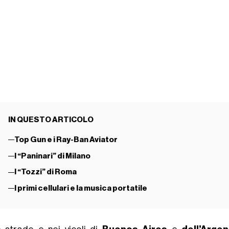
IN QUESTO ARTICOLO
Top Gun e i Ray-Ban Aviator
I “Paninari” di Milano
I “Tozzi” di Roma
I primi cellulari e la musica portatile