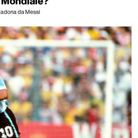
il Mondiale?
aradona da Messi