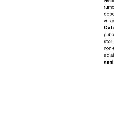
Nell
rumo
dop
va a
Qat
pubb
stor
non 
ad al
anni