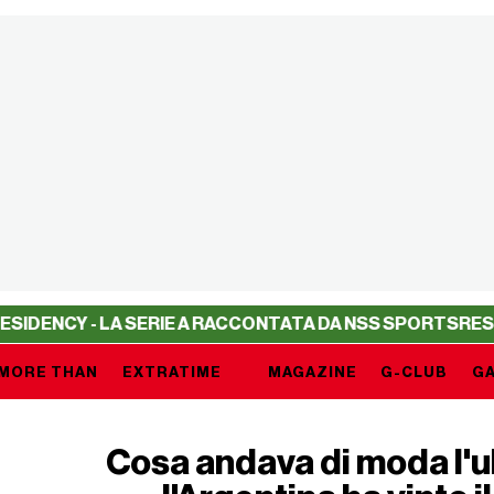
- LA SERIE A RACCONTATA DA NSS SPORTS
RESIDENCY - 
MORE THAN
EXTRATIME
MAGAZINE
G-CLUB
GA
Cosa andava di moda l'u