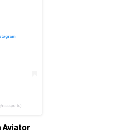
nstagram
(@nsssports)
 Aviator