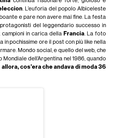
tina
continua risuonare forte, gioioso e
eleccion
. L’euforia del popolo Albiceleste
boante e pare non avere mai fine. La festa
a protagonisti del leggendario successo in
ex campioni in carica della
Francia
. La foto
 in pochissime ore il post con più like nella
ermare. Mondo social, e quello del web, che
o Mondiale dell’Argentina nel 1986, quando
 allora, cos’era che andava di moda 36