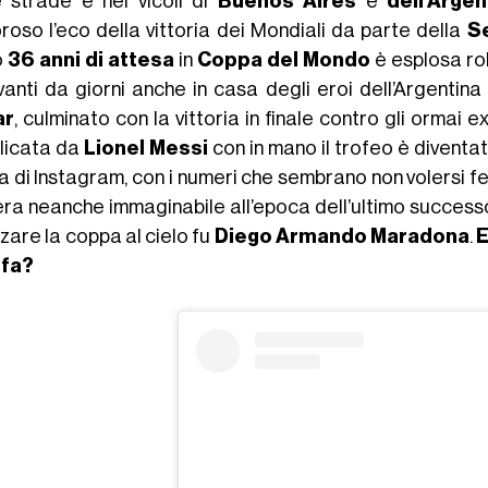
e strade e nei vicoli di
Buenos Aires
e
dell’Argen
roso l’eco della vittoria dei Mondiali da parte della
S
o
36 anni di attesa
in
Coppa del Mondo
è esplosa ro
vanti da giorni anche in casa degli eroi dell’Argentin
ar
, culminato con la vittoria in finale contro gli ormai 
licata da
Lionel Messi
con in mano il trofeo è diventata
ia di Instagram, con i numeri che sembrano non volersi f
era neanche immaginabile all’epoca dell’ultimo success
zare la coppa al cielo fu
Diego
Armando Maradona
.
E
 fa?