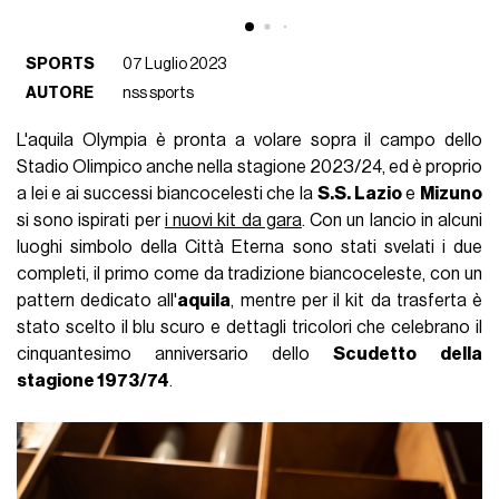
SPORTS
07 Luglio 2023
AUTORE
nss sports
L'aquila Olympia è pronta a volare sopra il campo dello
Stadio Olimpico anche nella stagione 2023/24, ed è proprio
a lei e ai successi biancocelesti che la
S.S. Lazio
e
Mizuno
si sono ispirati per
i nuovi kit da gara
. Con un lancio in alcuni
luoghi simbolo della Città Eterna sono stati svelati i due
completi, il primo come da tradizione biancoceleste, con un
pattern dedicato all'
aquila
, mentre per il kit da trasferta è
stato scelto il blu scuro e dettagli tricolori che celebrano il
cinquantesimo anniversario dello
Scudetto
della
stagione 1973/74
.