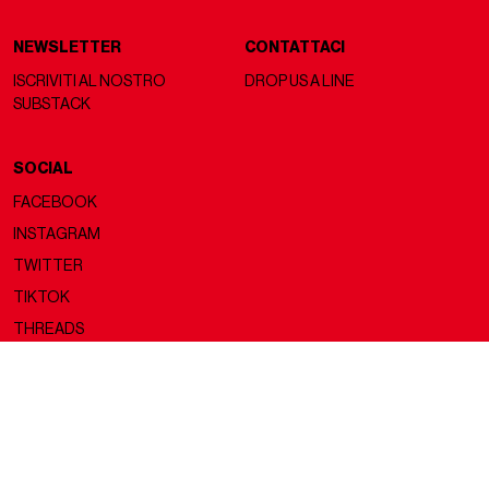
NEWSLETTER
CONTATTACI
ISCRIVITI AL NOSTRO
DROP US A LINE
SUBSTACK
SOCIAL
FACEBOOK
INSTAGRAM
TWITTER
TIKTOK
THREADS
Copyright ©2026 nss magazine srls
- All rights reserved
nss magazine srls - P.IVA 12275110968
©2026 nss magazine testata giornalistica registrata presso il Tribunale di
Milano. Aut. n° 77 del 13/5/2022