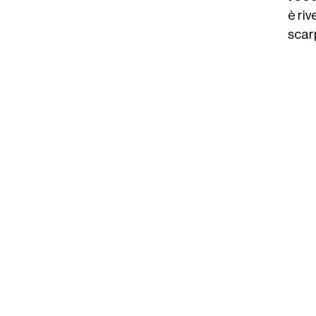
è riv
scarp