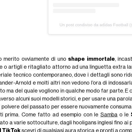
Un post condiviso da adidas Football (
o merito ovviamente di uno
shape immortale
, inca
e o artigli e ritagliato attorno ad una linguetta extra 
riale tecnico contemporaneo, dove i dettagli sono ridot
ander-Arnold e molti altri non vedono l’ora di indossarl
uto ma del quale vogliono in qualche modo far parte. E
verso alcuni suoi modelli storici, e per usare una parola
a polvere del passato per essere nuovamente consumat
uti prima. Come fatto ad esempio con le
Samba
o le
to a varie sottoculture, dagli hooligans inglesi fino ai p
d TikTok
scevri di qualsiasi aura storica e pronti a comp