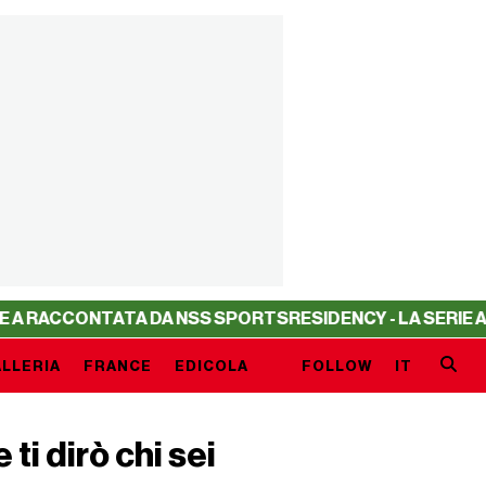
ACCONTATA DA NSS SPORTS
RESIDENCY - LA SERIE A RAC
LLERIA
FRANCE
EDICOLA
FOLLOW
IT
ti dirò chi sei