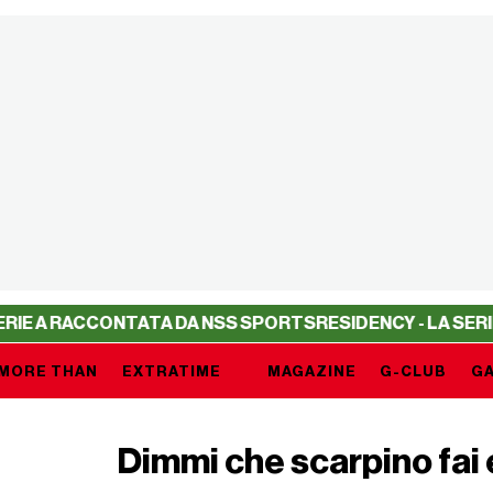
A RACCONTATA DA NSS SPORTS
RESIDENCY - LA SERIE A R
MORE THAN
EXTRATIME
MAGAZINE
G-CLUB
GA
Dimmi che scarpino fai e 