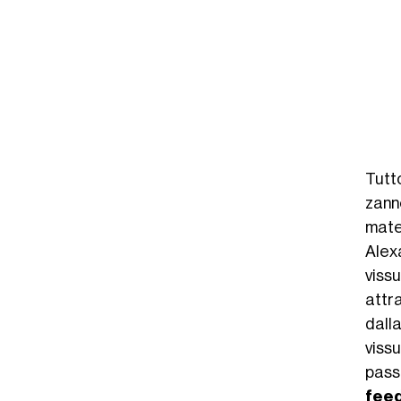
Tutt
zann
mate
Alex
viss
attra
dall
viss
passa
fee