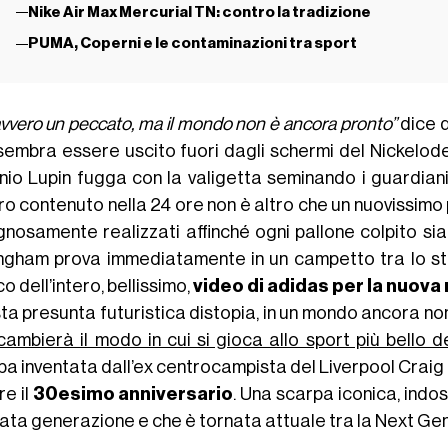
Nike Air Max Mercurial TN: contro la tradizione
PUMA, Coperni e le contaminazioni tra sport
vvero un peccato, ma il mondo non è ancora pronto”
dice 
sembra essere uscito fuori dagli schermi del Nickelod
nio Lupin fugga con la valigetta seminando i guardiani
ro contenuto nella 24 ore non è altro che un nuovissimo 
gnosamente realizzati affinché ogni pallone colpito sia 
ingham prova immediatamente in un campetto tra lo stu
co dell’intero, bellissimo,
video di adidas per la nuova
a presunta futuristica distopia, in un mondo ancora non 
cambierà il modo in cui si gioca allo sport più bello 
pa inventata dall’ex centrocampista del Liverpool Craig
re il
30esimo anniversario
. Una scarpa iconica, indos
ata generazione e che è tornata attuale tra la Next Gen