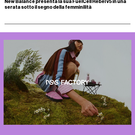
New Balance presenta la sua FuelCell Rebel v5 in una
Di
serata sotto il segno della femminilità
i