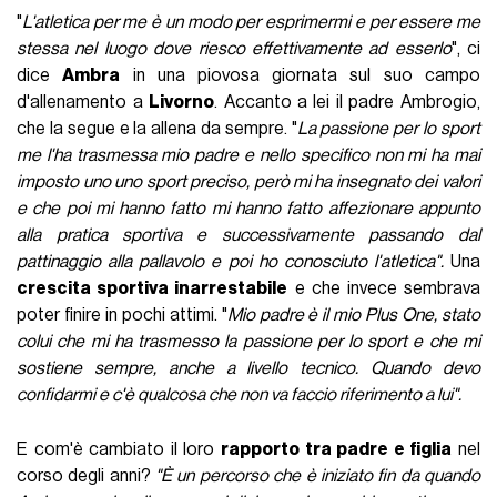
"
L'atletica per me è un modo per esprimermi e per essere me
stessa nel luogo dove riesco effettivamente ad esserlo
", ci
dice
Ambra
in una piovosa giornata sul suo campo
d'allenamento a
Livorno
. Accanto a lei il padre Ambrogio,
che la segue e la allena da sempre. "
La passione per lo sport
me l'ha trasmessa mio padre e nello specifico non mi ha mai
imposto uno uno sport preciso, però mi ha insegnato dei valori
e che poi mi hanno fatto mi hanno fatto affezionare appunto
alla pratica sportiva e successivamente passando dal
pattinaggio alla pallavolo e poi ho conosciuto l'atletica".
Una
crescita sportiva inarrestabile
e che invece sembrava
poter finire in pochi attimi. "
Mio padre è il mio Plus One, stato
colui che mi ha trasmesso la passione per lo sport e che mi
sostiene sempre, anche a livello tecnico. Quando devo
confidarmi e c'è qualcosa che non va faccio riferimento a lui".
E com'è cambiato il loro
rapporto tra padre e figlia
nel
corso degli anni?
"È un percorso che è iniziato fin da quando