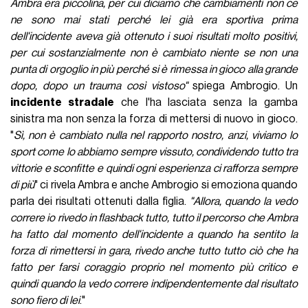
Ambra era piccolina, per cui diciamo che cambiamenti non ce
ne sono mai stati perché lei già era sportiva prima
dell'incidente aveva già ottenuto i suoi risultati molto positivi,
per cui sostanzialmente non è cambiato niente se non una
punta di orgoglio in più perché si è rimessa in gioco alla grande
dopo, dopo un trauma così vistoso"
spiega Ambrogio. Un
incidente stradale
che l'ha lasciata senza la gamba
sinistra ma non senza la forza di mettersi di nuovo in gioco.
"
Sì, non è cambiato nulla nel rapporto nostro, anzi, viviamo lo
sport come lo abbiamo sempre vissuto, condividendo tutto tra
vittorie e sconfitte e quindi ogni esperienza ci rafforza sempre
di più
" ci rivela Ambra e anche Ambrogio si emoziona quando
parla dei risultati ottenuti dalla figlia.
"Allora, quando la vedo
correre io rivedo in flashback tutto, tutto il percorso che Ambra
ha fatto dal momento dell'incidente a quando ha sentito la
forza di rimettersi in gara, rivedo anche tutto tutto ciò che ha
fatto per farsi coraggio proprio nel momento più critico e
quindi quando la vedo correre indipendentemente dal risultato
sono fiero di lei
."