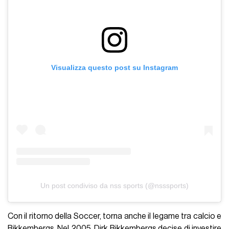
Visualizza questo post su Instagram
Un post condiviso da nss sports (@nsssports)
Con il ritorno della Soccer, torna anche il legame tra calcio e
Bikkembergs. Nel 2005, Dirk Bikkembergs decise di investire