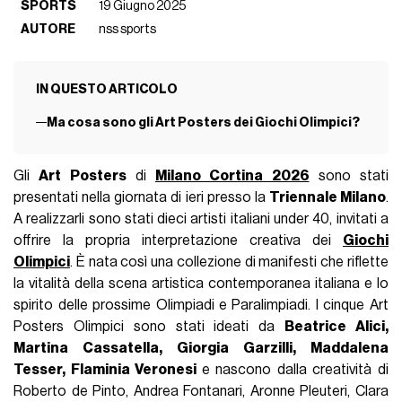
SPORTS
19 Giugno 2025
AUTORE
nss sports
IN QUESTO ARTICOLO
Ma cosa sono gli Art Posters dei Giochi Olimpici?
Gli
Art Posters
di
Milano Cortina 2026
sono stati
presentati nella giornata di ieri presso la
Triennale Milano
.
A realizzarli sono stati dieci artisti italiani under 40, invitati a
offrire la propria interpretazione creativa dei
Giochi
Olimpici
. È nata così una collezione di manifesti che riflette
la vitalità della scena artistica contemporanea italiana e lo
spirito delle prossime Olimpiadi e Paralimpiadi. I cinque Art
Posters Olimpici sono stati ideati da
Beatrice Alici,
Martina Cassatella, Giorgia Garzilli, Maddalena
Tesser, Flaminia Veronesi
e nascono dalla creatività di
Roberto de Pinto, Andrea Fontanari, Aronne Pleuteri, Clara