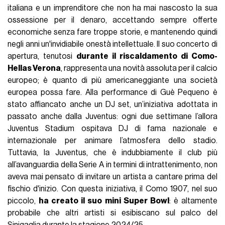
italiana e un imprenditore che non ha mai nascosto la sua
ossessione per il denaro, accettando sempre offerte
economiche senza fare troppe storie, e mantenendo quindi
negli anni un'invidiabile onestà intellettuale. Il suo concerto di
apertura, tenutosi
durante il riscaldamento di Como-
Hellas Verona
, rappresenta una novità assoluta per il calcio
europeo; è quanto di più americaneggiante una società
europea possa fare. Alla performance di Guè Pequeno è
stato affiancato anche un DJ set, un’iniziativa adottata in
passato anche dalla Juventus: ogni due settimane l’allora
Juventus Stadium ospitava DJ di fama nazionale e
internazionale per animare l’atmosfera dello stadio.
Tuttavia, la Juventus, che è indubbiamente il club più
all’avanguardia della Serie A in termini di intrattenimento, non
aveva mai pensato di invitare un artista a cantare prima del
fischio d'inizio. Con questa iniziativa, il Como 1907, nel suo
piccolo,
ha creato il suo mini Super Bowl
: è altamente
probabile che altri artisti si esibiscano sul palco del
Sinigaglia durante la stagione 2024/25.