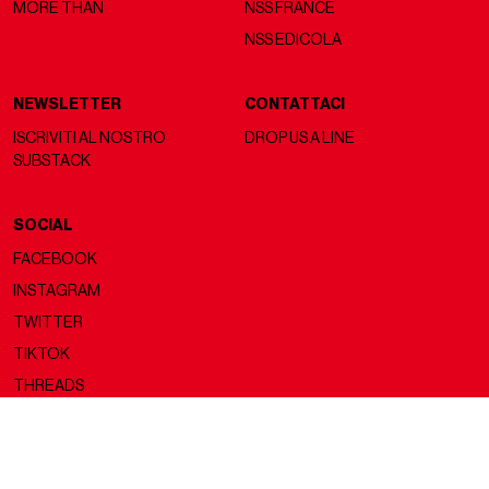
MORE THAN
NSS FRANCE
NSS EDICOLA
NEWSLETTER
CONTATTACI
ISCRIVITI AL NOSTRO
DROP US A LINE
SUBSTACK
SOCIAL
FACEBOOK
INSTAGRAM
TWITTER
TIKTOK
THREADS
Copyright ©2026 nss magazine srls
- All rights reserved
nss magazine srls - P.IVA 12275110968