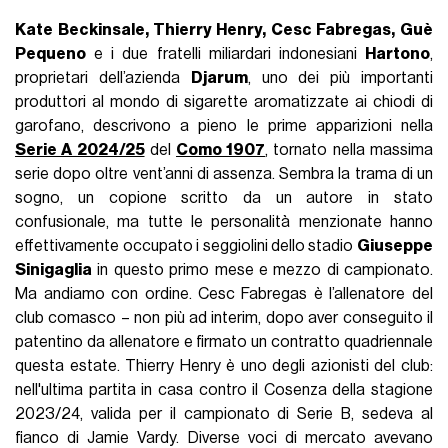
Kate Beckinsale, Thierry Henry, Cesc Fabregas, Guè
Pequeno
e i due fratelli miliardari indonesiani
Hartono
,
proprietari dell’azienda
Djarum
, uno dei più importanti
produttori al mondo di sigarette aromatizzate ai chiodi di
garofano, descrivono a pieno le prime apparizioni nella
Serie A 2024/25
del
Como 1907
, tornato nella massima
serie dopo oltre vent’anni di assenza. Sembra la trama di un
sogno, un copione scritto da un autore in stato
confusionale, ma tutte le personalità menzionate hanno
effettivamente occupato i seggiolini dello stadio
Giuseppe
Sinigaglia
in questo primo mese e mezzo di campionato.
Ma andiamo con ordine. Cesc Fabregas è l’allenatore del
club comasco – non più ad interim, dopo aver conseguito il
patentino da allenatore e firmato un contratto quadriennale
questa estate. Thierry Henry è uno degli azionisti del club:
nell'ultima partita in casa contro il Cosenza della stagione
2023/24, valida per il campionato di Serie B, sedeva al
fianco di Jamie Vardy. Diverse voci di mercato avevano