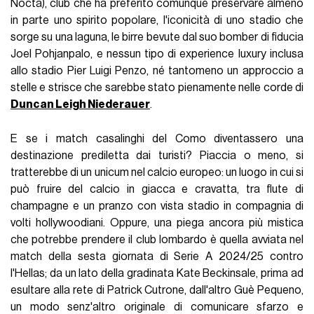
Nocta), club che ha preferito comunque preservare almeno
in parte uno spirito popolare, l'iconicità di uno stadio che
sorge su una laguna, le birre bevute dal suo bomber di fiducia
Joel Pohjanpalo, e nessun tipo di experience luxury inclusa
allo stadio Pier Luigi Penzo, né tantomeno un approccio a
stelle e strisce che sarebbe stato pienamente nelle corde di
Duncan Leigh Niederauer
.
E se i match casalinghi del Como diventassero una
destinazione prediletta dai turisti? Piaccia o meno, si
tratterebbe di un unicum nel calcio europeo: un luogo in cui si
può fruire del calcio in giacca e cravatta, tra flute di
champagne e un pranzo con vista stadio in compagnia di
volti hollywoodiani. Oppure, una piega ancora più mistica
che potrebbe prendere il club lombardo è quella avviata nel
match della sesta giornata di Serie A 2024/25 contro
l'Hellas; da un lato della gradinata Kate Beckinsale, prima ad
esultare alla rete di Patrick Cutrone, dall'altro Guè Pequeno,
un modo senz'altro originale di comunicare sfarzo e