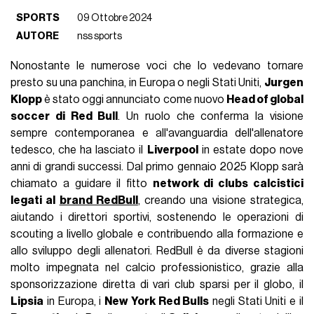
SPORTS
09 Ottobre 2024
AUTORE
nss sports
Nonostante le numerose voci che lo vedevano tornare
presto su una panchina, in Europa o negli Stati Uniti,
Jurgen
Klopp
è stato oggi annunciato come nuovo
Head of global
soccer di Red Bull
. Un ruolo che conferma la visione
sempre contemporanea e all'avanguardia dell'allenatore
tedesco, che ha lasciato il
Liverpool
in estate dopo nove
anni di grandi successi. Dal primo gennaio 2025 Klopp sarà
chiamato a guidare il fitto
network di clubs calcistici
legati al
brand RedBull
, creando una visione strategica,
aiutando i direttori sportivi, sostenendo le operazioni di
scouting a livello globale e contribuendo alla formazione e
allo sviluppo degli allenatori. RedBull è da diverse stagioni
molto impegnata nel calcio professionistico, grazie alla
sponsorizzazione diretta di vari club sparsi per il globo, il
Lipsia
in Europa, i
New York Red Bulls
negli Stati Uniti e il