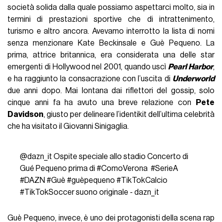
società solida dalla quale possiamo aspettarci molto, sia in
termini di prestazioni sportive che di intrattenimento,
turismo e altro ancora. Avevamo interrotto la lista di nomi
senza menzionare Kate Beckinsale e Guè Pequeno. La
prima, attrice britannica, era considerata una delle star
emergenti di Hollywood nel 2001, quando uscì
Pearl Harbor
,
e ha raggiunto la consacrazione con l’uscita di
Underworld
due anni dopo. Mai lontana dai riflettori del gossip, solo
cinque anni fa ha avuto una breve relazione con
Pete
Davidson
, giusto per delineare l’identikit dell’ultima celebrità
che ha visitato il Giovanni Sinigaglia.
@dazn_it
Ospite speciale allo stadio Concerto di
Gué Pequeno prima di
#ComoVerona
‍
#SerieA
#DAZN
#Guè
#guèpequeno
#TikTokCalcio
#TikTokSoccer
suono originale - dazn_it
Guè Pequeno, invece, è uno dei protagonisti della scena rap