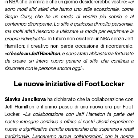
in NBA che ammira e che un giorno desidererebbe vestire:
«ci
sono molti altri atleti che hanno uno stile eccezionale, come
Steph Curry, che ha un modo di vestire più sobrio e al
contempo dirompente. Lo stile è qualcosa di molto personale,
ma molti atleti riescono a utilizzare la moda per esprimere la
propria individualità»
. In futuro non esisterà un NBA senza Jeff
Hamilton; il creativo non perde occasione di ricordarcelo:
«
c'è solo un Jeff Hamilton
, e sono stato abbastanza fortunato
da creare un intero nuovo genere di stile che continua a
risuonare con le persone ancora oggi».
Le nuove iniziative di Foot Locker
Slavka Jancikova
ha dichiarato che la collaborazione con
Jeff Hamilton è il primo passo di una nuova era per Foot
Locker.
«La collaborazione con Jeff Hamilton fa parte del
nostro impegno continuo a offrire ai nostri clienti esperienze
nuove e significative tramite partnership che superano il retail
tradizionale. Lanceremo nuove collaborazioni con la nostra