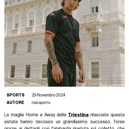
SPORTS
29 Novembre 2024
AUTORE
nss sports
Le maglie Home e Away della
Triestina
rilasciate questa
estate hanno riscosso un grandissimo successo, forse
grazie ai dettagli con l'alabarda ripetuta sul colletto, che