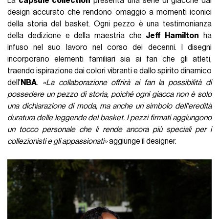
La
capsule collection
presenta una serie di giacche dal
design accurato che rendono omaggio a momenti iconici
della storia del basket. Ogni pezzo è una testimonianza
della dedizione e della maestria che
Jeff Hamilton
ha
infuso nel suo lavoro nel corso dei decenni. I disegni
incorporano elementi familiari sia ai fan che gli atleti,
traendo ispirazione dai colori vibranti e dallo spirito dinamico
dell'
NBA
.
«La collaborazione offrirà ai fan la possibilità di
possedere un pezzo di storia, poiché ogni giacca non è solo
una dichiarazione di moda, ma anche un simbolo dell'eredità
duratura delle leggende del basket. I pezzi firmati aggiungono
un tocco personale che li rende ancora più speciali per i
collezionisti e gli appassionati»
aggiunge il designer.