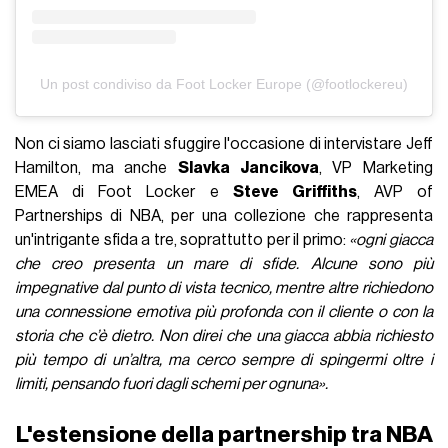
Un post condiviso da Foot Locker Europe (@footlockereu)
Non ci siamo lasciati sfuggire l'occasione di intervistare Jeff
Hamilton, ma anche
Slavka Jancikova
, VP Marketing
EMEA di Foot Locker e
Steve Griffiths
,
AVP of
Partnerships di NBA, per una collezione che rappresenta
un'intrigante sfida a tre, soprattutto per il primo:
«o
gni giacca
che creo presenta un mare di sfide. Alcune sono più
impegnative dal punto di vista tecnico, mentre altre richiedono
una connessione emotiva più profonda con il cliente o con la
storia che c’è dietro. Non direi che una giacca abbia richiesto
più tempo di un’altra, ma cerco sempre di spingermi oltre i
limiti, pensando fuori dagli schemi per ognuna».
L'estensione della partnership tra NBA