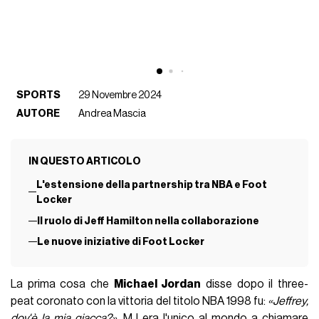
SPORTS
29 Novembre 2024
AUTORE
Andrea Mascia
IN QUESTO ARTICOLO
L'estensione della partnership tra NBA e Foot
Locker
Il ruolo di Jeff Hamilton nella collaborazione
Le nuove iniziative di Foot Locker
La prima cosa che
Michael Jordan
disse dopo il three-
peat coronato con la vittoria del titolo NBA 1998 fu:
«Jeffrey,
dov'è la mia giacca?»
. MJ era l'unico al mondo a chiamare