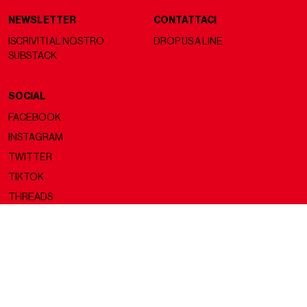
NEWSLETTER
CONTATTACI
ISCRIVITI AL NOSTRO
DROP US A LINE
SUBSTACK
SOCIAL
FACEBOOK
INSTAGRAM
TWITTER
TIKTOK
THREADS
Copyright ©2026 nss magazine srls
- All rights reserved
nss magazine srls - P.IVA 12275110968
©2026 nss magazine testata giornalistica registrata presso il Tribunale di
Milano. Aut. n° 77 del 13/5/2022