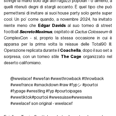
stringe la mano solo agli altri ragazzi popolari - o almeno, a
quelli ritenuti degni di stargli accanto. È quel tipo che può
permettersi di invitare ai suoi house party solo gente super
cool. Un po’ come quando, a novembre 2024, ha invitato
niente meno che
Edgar Davids
al suo torneo di street
football
Secreto Maximus
, ospitato al
Cactus Colosseum
di
ComplexCon - sì, proprio la stessa occasione in cui è
apparsa per la prima volta la reissue delle Total90 III.
Operazione replicata durante il
Coachella
, dopo il suo set a
sorpresa, con un torneo stile
The Cage
organizzato nel
deserto californiano.
@wwelacef
#wwefan
#wwethrowback
#throwback
#wwefrance
#smackdown
#raw
#fypシ
#pourtoi
#fypage
#wrestling
#fyp
#pourtoipages
#wwetiktok
#pourtoii
#wwesuisse
#wweswiss
#wwelacef
son original - wwelacef