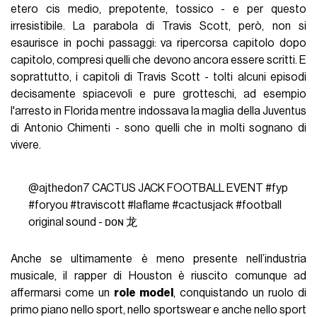
etero cis medio, prepotente, tossico - e per questo
irresistibile. La parabola di Travis Scott, però, non si
esaurisce in pochi passaggi: va ripercorsa capitolo dopo
capitolo, compresi quelli che devono ancora essere scritti. E
soprattutto, i capitoli di Travis Scott - tolti alcuni episodi
decisamente spiacevoli e pure grotteschi, ad esempio
l'arresto in Florida mentre indossava la maglia della Juventus
di Antonio Chimenti - sono quelli che in molti sognano di
vivere.
@ajthedon7
CACTUS JACK FOOTBALL EVENT
#fyp
#foryou
#traviscott
#laflame
#cactusjack
#football
original sound - ᴅᴏɴ 龙
Anche se ultimamente è meno presente nell’industria
musicale, il rapper di Houston è riuscito comunque ad
affermarsi come un
role model
, conquistando un ruolo di
primo piano nello sport, nello sportswear e anche nello sport