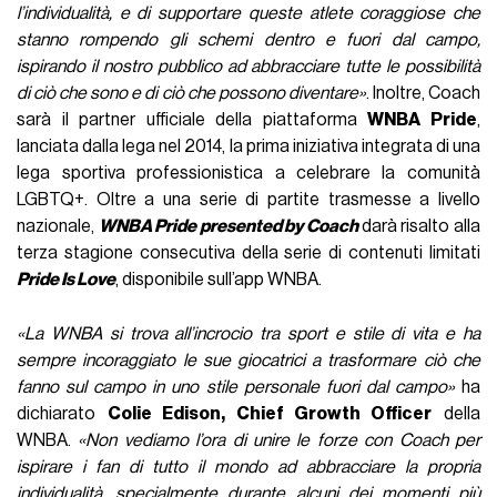
l’individualità, e di supportare queste atlete coraggiose che
stanno rompendo gli schemi dentro e fuori dal campo,
ispirando il nostro pubblico ad abbracciare tutte le possibilità
di ciò che sono e di ciò che possono diventare»
. Inoltre, Coach
sarà il partner ufficiale della piattaforma
WNBA Pride
,
lanciata dalla lega nel 2014, la prima iniziativa integrata di una
lega sportiva professionistica a celebrare la comunità
LGBTQ+. Oltre a una serie di partite trasmesse a livello
nazionale,
WNBA Pride presented by Coach
darà risalto alla
terza stagione consecutiva della serie di contenuti limitati
Pride Is Love
, disponibile sull’app WNBA.
«La WNBA si trova all’incrocio tra sport e stile di vita e ha
sempre incoraggiato le sue giocatrici a trasformare ciò che
fanno sul campo in uno stile personale fuori dal campo»
ha
dichiarato
Colie Edison, Chief Growth Officer
della
WNBA.
«Non vediamo l’ora di unire le forze con Coach per
ispirare i fan di tutto il mondo ad abbracciare la propria
individualità, specialmente durante alcuni dei momenti più