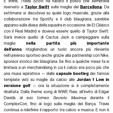
E infine, Travis Scott ha rubato il posto che sembrava
riservato a
Taylor Swift
sulla maglia del
Barcellona
. Da
settimane si discuteva su quale logo musicale, grazie alla
collaborazione tra Spotify e il club blaugrana, sarebbe
apparso sulla divisa della squadra in occasione de El Clásico
con il Real Madrid e doveva essere quello di Taylor Swift.
Sarà invece quello di Cactus Jack a campeggiare sulla
maglia
nella partita più importante
dell’anno
, ritagliandosi un ruolo ancora più rilevante
nell’universo sportivo anche grazie alla partnership con Nike,
sponsor storico dei blaugrana. Se fino a qualche mese fa si
limitava a un merchandising in cui il calcio era poco più che
una musa ispiratrice — dalle
capsule bootleg
dei famosi
template visti su maglie da calcio alle
Jordan 1 Low in
versione golf
— ora la situazione si è completamente
ribaltata. Dalla theme song di WWE Raw, all’invito di Edgar
Davids al suo torneo
Secreto Maximus
durante il
ComplexCon, fino al logo sulla maglia del Barça, Travis
continua a ridefinire il rapporto tra calcio e musica. E non è