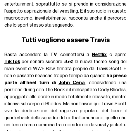
entertainment, soprattutto se si prende in considerazione
l'aspetto aspirazionale del wrestling
. E il suo ruolo in questo
macrocosmo, inevitabilmente, racconta anche il percorso
che lo sport stesso sta seguendo.
Tutti vogliono essere Travis
Basta accendere la
TV
, connettersi a
Netflix
o aprire
TikTok
per sentire suonare
4x4
, la nuova theme song del
main event di WWE Raw, firmata proprio da Travis Scott. E
non è passato neanche troppo tempo da quando
ha preso
parte all’heel turn di
John Cena
, condividendo una
porzione di ring con The Rock e il malcapitato Cody Rhodes,
appoggiato alle corde in modo totalmente rilassato, mentre
infieriva sul corpo di Rhodes. Ma non finisce qui. Travis Scott
vive la declinazione del ragazzo popolare del liceo: il
quarterback della squadra di football americano, quello che
nei teen drama cammina tra i corridoi con la varsity jacket e