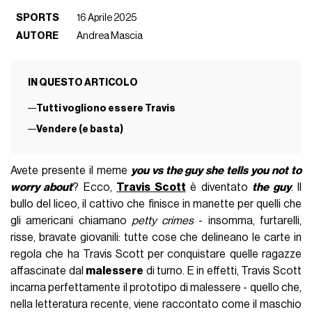
SPORTS
16 Aprile 2025
AUTORE
Andrea Mascia
IN QUESTO ARTICOLO
Tutti vogliono essere Travis
Vendere (e basta)
Avete presente il meme
you vs the guy she tells you not to
worry about
? Ecco,
Travis Scott
è diventato
the guy
. Il
bullo del liceo, il cattivo che finisce in manette per quelli che
gli americani chiamano
petty crimes
- insomma, furtarelli,
risse, bravate giovanili: tutte cose che delineano le carte in
regola che ha Travis Scott per conquistare quelle ragazze
affascinate dal
malessere
di turno. E in effetti, Travis Scott
incarna perfettamente il prototipo di malessere - quello che,
nella letteratura recente, viene raccontato come il maschio