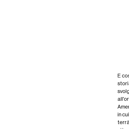
E cos
stor
svol
all'
Amer
in cu
terr