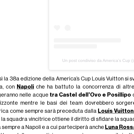
Un post condiviso da America’s Cup
ì la 38a edizione della America’s Cup Louis Vuitton si svo
ia, con
Napoli
che ha battuto la concorrenza di altre
geranno nelle acque
tra Castel dell’Ovo e Posillipo
c
orizzonte mentre le basi dei team dovrebbero sorger
ica come sempre sarà preceduta dalla
Louis Vuitto
i la squadra vincitrice ottiene il diritto di sfidare la s
à sempre a Napoli e a cui parteciperà anche
Luna Ross