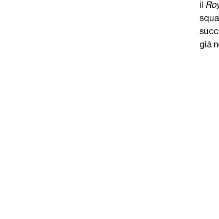
il
Roy
squa
succ
già 