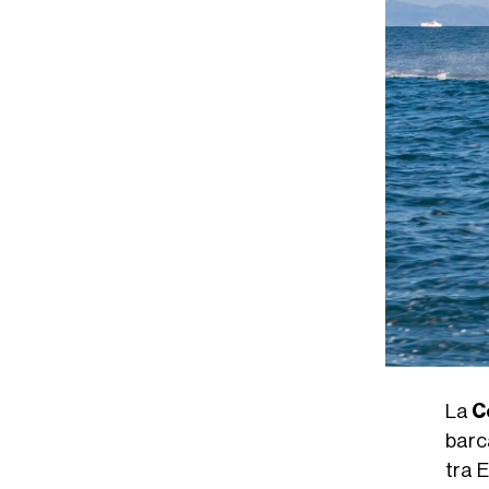
La
C
barc
tra 