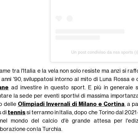
Un post condiviso da nss sports 
game tra l'Italia e la vela non solo resiste ma anzi si ra
i anni '90, sviluppatosi intorno al mito di Luna Rossa 
iane
ad investire in questo sport. E più in generale 
tare la sede per eventi sportivi di massima importanza.
no delle
Olimpiadi Invernali di Milano e Cortina
, a p
s di
tennis
si terranno in Italia, dopo che Torino dal 202
nel mondo del calcio d'è grande attesa per l'ediz
aborazione con la Turchia.