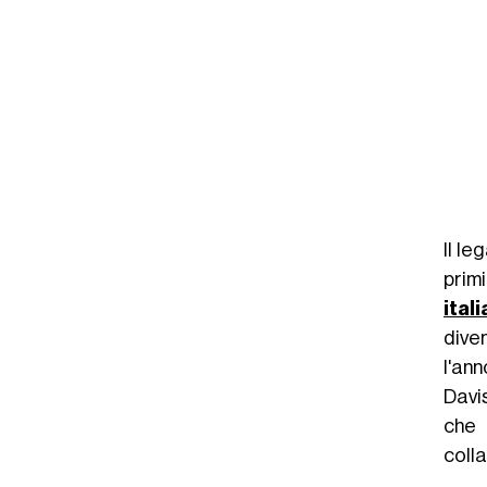
Il le
prim
ital
diven
l'an
Davi
che 
coll