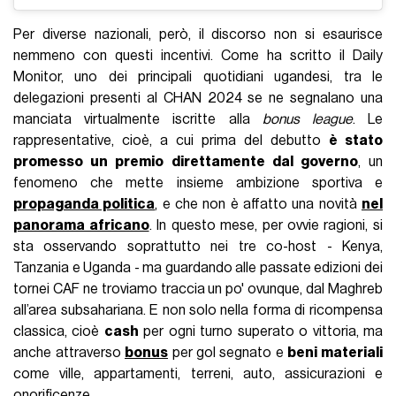
Per diverse nazionali, però, il discorso non si esaurisce
nemmeno con questi incentivi. Come ha scritto il Daily
Monitor, uno dei principali quotidiani ugandesi, tra le
delegazioni presenti al CHAN 2024 se ne segnalano una
manciata virtualmente iscritte alla
bonus league
. Le
rappresentative, cioè, a cui prima del debutto
è stato
promesso un premio direttamente dal governo
, un
fenomeno che mette insieme ambizione sportiva e
propaganda politica
, e che non è affatto una novità
nel
panorama africano
. In questo mese, per ovvie ragioni, si
sta osservando soprattutto nei tre co-host - Kenya,
Tanzania e Uganda - ma guardando alle passate edizioni dei
tornei CAF ne troviamo traccia un po' ovunque, dal Maghreb
all’area subsahariana. E non solo nella forma di ricompensa
classica, cioè
cash
per ogni turno superato o vittoria, ma
anche attraverso
bonus
per gol segnato e
beni materiali
come ville, appartamenti, terreni, auto, assicurazioni e
onorificenze.