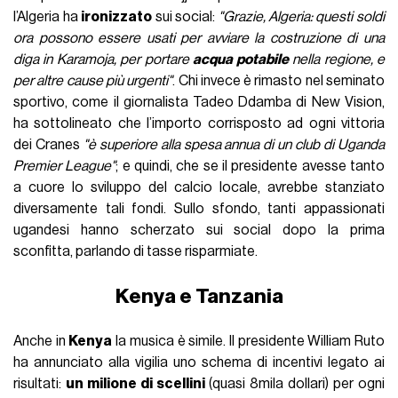
l’Algeria ha
ironizzato
sui social:
"Grazie, Algeria: questi soldi
ora possono essere usati per avviare la costruzione di una
diga in Karamoja, per portare
acqua potabile
nella regione, e
per altre cause più urgenti"
. Chi invece è rimasto nel seminato
sportivo, come il giornalista Tadeo Ddamba di New Vision,
ha sottolineato che l’importo corrisposto ad ogni vittoria
dei Cranes
"è superiore alla spesa annua di un club di Uganda
Premier League"
; e quindi, che se il presidente avesse tanto
a cuore lo sviluppo del calcio locale, avrebbe stanziato
diversamente tali fondi. Sullo sfondo, tanti appassionati
ugandesi hanno scherzato sui social dopo la prima
sconfitta, parlando di tasse risparmiate.
Kenya e Tanzania
Anche in
Kenya
la musica è simile. Il presidente William Ruto
ha annunciato alla vigilia uno schema di incentivi legato ai
risultati:
un milione di scellini
(quasi 8mila dollari) per ogni