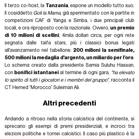
Il terzo co-host, la
Tanzania
, espone un modello tutto suo.
Il cosiddetto
Goli la Mama
, già sperimentato con le partite in
competizioni CAF di Yanga e Simba, i due principali club
locali, e ora riproposto con la nazionale. Ovvero,
un premio
di 10 milioni di scellini
, 4mila dollari circa, per ogni rete
segnata dalle taifa stars, più i classici bonus legati
all’avanzamento nel tabellone:
200 milioni la semifinale,
500 milioni la medaglia d'argento, un miliardo per l’oro
.
Lo schema creato dalla presidente Samia Suluhu Hassan,
con
bonifici istantanei
al termine di ogni gara,
"ha elevato
lo spirito di tutti i giocatori e i membri del gruppo"
, racconta il
CT Hemed “Morocco” Suleiman Ali.
Altri precedenti
Andando a ritroso nella storia calcistica del continente, si
sprecano gli esempi di premi presidenziali, e incroci tra
elezioni politiche e tornei calcistici. Il caso più plastico è la