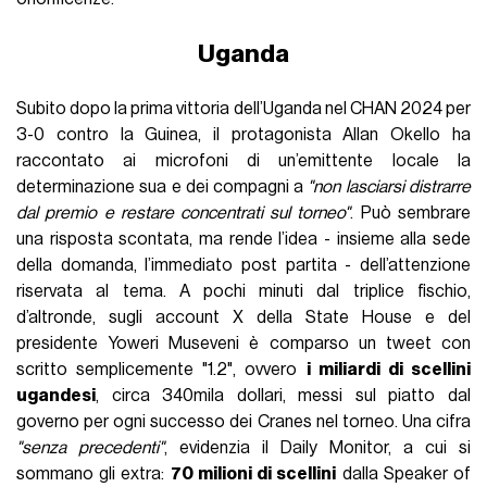
Uganda
Subito dopo la prima vittoria dell’Uganda nel CHAN 2024 per
3-0 contro la Guinea, il protagonista Allan Okello ha
raccontato ai microfoni di un’emittente locale la
determinazione sua e dei compagni a
"non lasciarsi distrarre
dal premio e restare concentrati sul torneo"
. Può sembrare
una risposta scontata, ma rende l’idea - insieme alla sede
della domanda, l’immediato post partita - dell’attenzione
riservata al tema. A pochi minuti dal triplice fischio,
d’altronde, sugli account X della State House e del
presidente Yoweri Museveni è comparso un tweet con
scritto semplicemente "1.2", ovvero
i miliardi di scellini
ugandesi
, circa 340mila dollari, messi sul piatto dal
governo per ogni successo dei Cranes nel torneo. Una cifra
"senza precedenti"
, evidenzia il Daily Monitor, a cui si
sommano gli extra:
70 milioni di scellini
dalla Speaker of