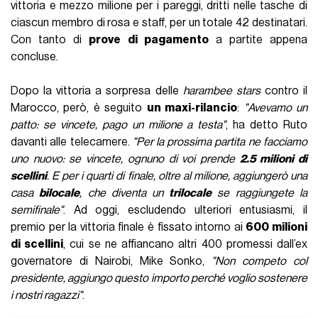
vittoria e mezzo milione per i pareggi, dritti nelle tasche di
ciascun membro di rosa e staff, per un totale 42 destinatari.
Con tanto di
prove di pagamento
a partite appena
concluse.
Dopo la vittoria a sorpresa delle
harambee stars
contro il
Marocco, però, è seguito
un maxi-rilancio
:
"Avevamo un
patto: se vincete, pago un milione a testa"
, ha detto Ruto
davanti alle telecamere.
"Per la prossima partita ne facciamo
uno nuovo: se vincete, ognuno di voi prende
2.5 milioni di
scellini
. E per i quarti di finale, oltre al milione, aggiungerò una
casa
bilocale
, che diventa un
trilocale
se raggiungete la
semifinale"
. Ad oggi, escludendo ulteriori entusiasmi, il
premio per la vittoria finale è fissato intorno ai
600 milioni
di scellini
, cui se ne affiancano altri 400 promessi dall’ex
governatore di Nairobi, Mike Sonko,
"Non competo col
presidente, aggiungo questo importo perché voglio sostenere
i nostri ragazzi"
.