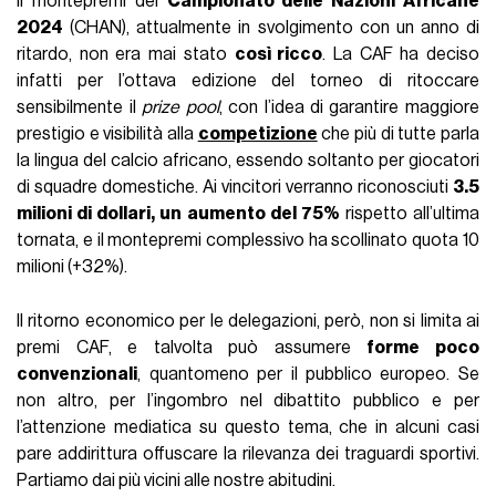
Il montepremi del
Campionato delle Nazioni Africane
2024
(CHAN), attualmente in svolgimento con un anno di
ritardo, non era mai stato
così ricco
. La CAF ha deciso
infatti per l’ottava edizione del torneo di ritoccare
sensibilmente il
prize pool
, con l’idea di garantire maggiore
prestigio e visibilità alla
competizione
che più di tutte parla
la lingua del calcio africano, essendo soltanto per giocatori
di squadre domestiche. Ai vincitori verranno riconosciuti
3.5
milioni di dollari, un aumento del 75%
rispetto all’ultima
tornata, e il montepremi complessivo ha scollinato quota 10
milioni (+32%).
Il ritorno economico per le delegazioni, però, non si limita ai
premi CAF, e talvolta può assumere
forme poco
convenzionali
, quantomeno per il pubblico europeo. Se
non altro, per l’ingombro nel dibattito pubblico e per
l’attenzione mediatica su questo tema, che in alcuni casi
pare addirittura offuscare la rilevanza dei traguardi sportivi.
Partiamo dai più vicini alle nostre abitudini.