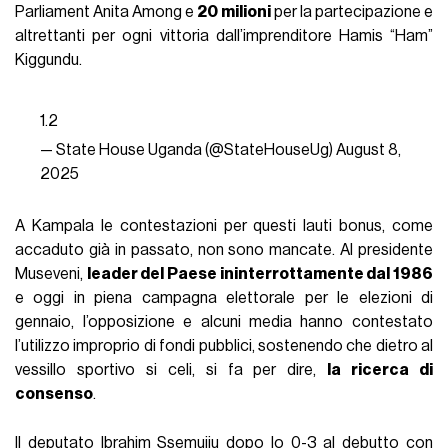
Parliament Anita Among e
20 milioni
per la partecipazione e
altrettanti per ogni vittoria dall’imprenditore Hamis “Ham”
Kiggundu.
1.2
— State House Uganda (@StateHouseUg)
August 8,
2025
A Kampala le contestazioni per questi lauti bonus, come
accaduto già in passato, non sono mancate. Al presidente
Museveni,
leader del Paese ininterrottamente dal 1986
e oggi in piena campagna elettorale per le elezioni di
gennaio, l’opposizione e alcuni media hanno contestato
l’utilizzo improprio di fondi pubblici, sostenendo che dietro al
vessillo sportivo si celi, si fa per dire,
la ricerca di
consenso
.
Il deputato Ibrahim Ssemujju dopo lo 0-3 al debutto con