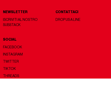
NEWSLETTER
CONTATTACI
ISCRIVITI AL NOSTRO
DROP US A LINE
SUBSTACK
SOCIAL
FACEBOOK
INSTAGRAM
TWITTER
TIKTOK
THREADS
Copyright ©2026 nss magazine srls
- All rights reserved
nss magazine srls - P.IVA 12275110968
©2026 nss magazine testata giornalistica registrata presso il Tribunale di
Milano. Aut. n° 77 del 13/5/2022