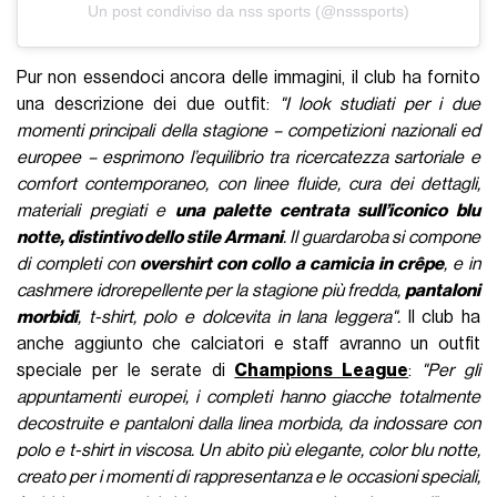
Un post condiviso da nss sports (@nsssports)
Pur non essendoci ancora delle immagini, il club ha fornito
una descrizione dei due outfit:
"I look studiati per i due
momenti principali della stagione – competizioni nazionali ed
europee – esprimono l’equilibrio tra ricercatezza sartoriale e
comfort contemporaneo, con linee fluide, cura dei dettagli,
materiali pregiati e
una palette centrata sull’iconico blu
notte, distintivo dello stile Armani
. Il guardaroba si compone
di completi con
overshirt con collo a camicia in crêpe
, e in
cashmere idrorepellente per la stagione più fredda,
pantaloni
morbidi
, t-shirt, polo e dolcevita in lana leggera".
Il club ha
anche aggiunto che calciatori e staff avranno un outfit
speciale per le serate di
Champions League
:
"Per gli
appuntamenti europei, i completi hanno giacche totalmente
decostruite e pantaloni dalla linea morbida, da indossare con
polo e t-shirt in viscosa. Un abito più elegante, color blu notte,
creato per i momenti di rappresentanza e le occasioni speciali,