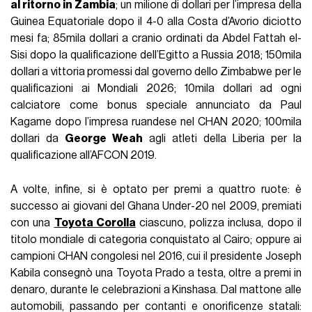
al ritorno in Zambia
; un milione di dollari per l’impresa della
Guinea Equatoriale dopo il 4-0 alla Costa d’Avorio diciotto
mesi fa; 85mila dollari a cranio ordinati da Abdel Fattah el-
Sisi dopo la qualificazione dell’Egitto a Russia 2018; 150mila
dollari a vittoria promessi dal governo dello Zimbabwe per le
qualificazioni ai Mondiali 2026; 10mila dollari ad ogni
calciatore come bonus speciale annunciato da Paul
Kagame dopo l’impresa ruandese nel CHAN 2020; 100mila
dollari da
George Weah
agli atleti della Liberia per la
qualificazione all’AFCON 2019.
A volte, infine, si è optato per premi a quattro ruote: è
successo ai giovani del Ghana Under-20 nel 2009, premiati
con una
Toyota Corolla
ciascuno, polizza inclusa, dopo il
titolo mondiale di categoria conquistato al Cairo; oppure ai
campioni CHAN congolesi nel 2016, cui il presidente Joseph
Kabila consegnò una Toyota Prado a testa, oltre a premi in
denaro, durante le celebrazioni a Kinshasa. Dal mattone alle
automobili, passando per contanti e onorificenze statali: