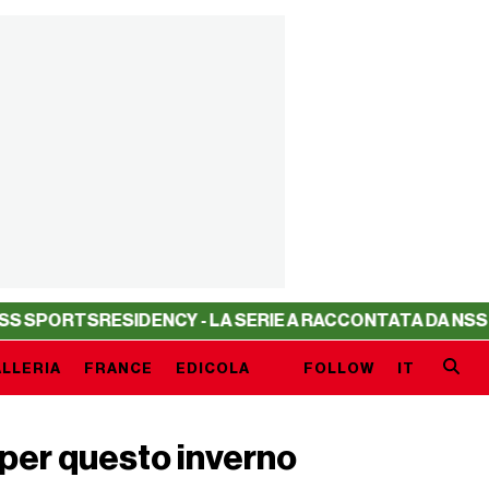
ORTS
RESIDENCY - LA SERIE A RACCONTATA DA NSS SPOR
LLERIA
FRANCE
EDICOLA
FOLLOW
IT
 per questo inverno