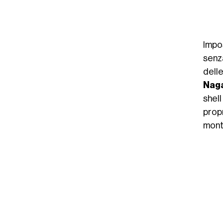
Impos
senz
dell
Nag
shel
prop
mont