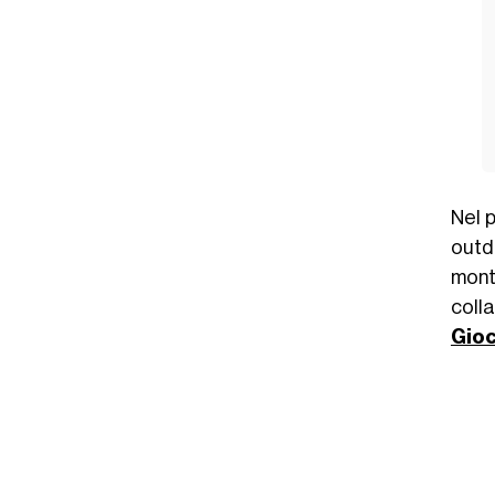
Nel p
out
monta
colla
Gioc