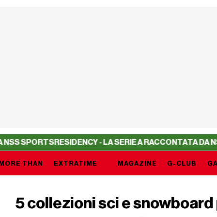
SPORTS
RESIDENCY - LA SERIE A RACCONTATA DA NSS SP
MORE THAN
EXTRATIME
MAGAZINE
G-CLUB
GA
5 collezioni sci e snowboard