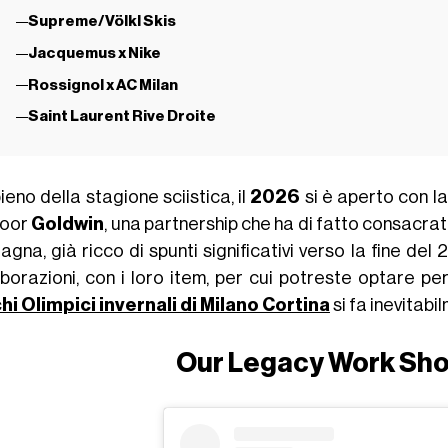
Supreme/Völkl Skis
Jacquemus x Nike
Rossignol x AC Milan
Saint Laurent Rive Droite
ieno della stagione sciistica, il
2026
si è aperto con l
door
Goldwin
, una partnership che ha di fatto consacra
gna, già ricco di spunti significativi verso la fine del
borazioni, con i loro item, per cui potreste optare per 
hi Olimpici invernali di Milano Cortina
si fa inevitabi
Our Legacy Work Sho